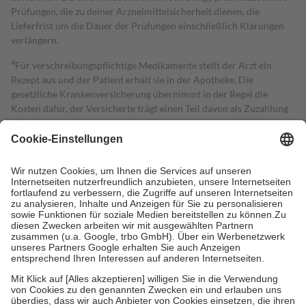
Prüfungen, die zu deiner Arzneimittelsicherheit dienen, die
Lieferfrist um die Dauer der Prüfungen einschließlich Klärungen
verlängern.
4
Für verschreibungspflichtige Medikamente stellt der Arzt ein
Rezept aus und der Patient erhält sie in der Apotheke. Die
gesetzliche Krankenversicherung übernimmt in der Regel die
Kosten dafür, der Versicherte trägt einen Teil davon als Zuzahlung
mit.
Grundsätzlich leisten Mitglieder Zuzahlungen in Höhe von zehn
Prozent des Abgabepreises,
mindestens
jedoch
fünf Euro
und
höchstens zehn Euro.
Es sind jedoch nie mehr als die tatsächlichen
Kosten der Leistung zu entrichten.
Diese Regeln gelten grundsätzlich auch für Online-Apotheken.
Bei Heilmitteln und häuslicher Krankenpflege beträgt die
Zuzahlung zehn Prozent der Kosten sowie zehn Euro je
Verordnung.
Um das Engagement der Versicherten für ihre eigene Gesundheit zu
stärken und die besondere Stellung der Familie zu unterstützen,
fallen
keine Zuzahlungen
an bei:
• Kindern und Jugendlichen bis zum vollendeten 18. Lebensjahr