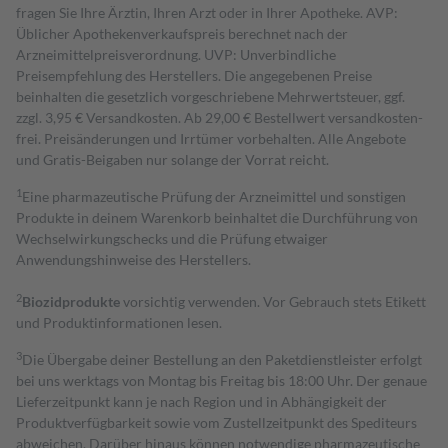
fragen Sie Ihre Ärztin, Ihren Arzt oder in Ihrer Apotheke. AVP:
Üblicher Apothekenverkaufspreis berechnet nach der
Arzneimittelpreisverordnung. UVP: Unverbindliche
Preisempfehlung des Herstellers. Die angegebenen Preise
beinhalten die gesetzlich vorgeschriebene Mehrwertsteuer, ggf.
zzgl. 3,95 € Versandkosten. Ab 29,00 € Bestell­wert versand­kosten­
frei. Preisänderungen und Irrtümer vorbehalten. Alle Angebote
und Gratis-Beigaben nur solange der Vorrat reicht.
1
Eine pharmazeutische Prüfung der Arzneimittel und sonstigen
Produkte in deinem Warenkorb beinhaltet die Durchführung von
Wechselwirkungschecks und die Prüfung etwaiger
Anwendungshinweise des Herstellers.
2
Biozidprodukte
vorsichtig verwenden. Vor Gebrauch stets Etikett
und Produktinformationen lesen.
3
Die Übergabe deiner Bestellung an den Paketdienstleister erfolgt
bei uns werktags von Montag bis Freitag bis 18:00 Uhr. Der genaue
Lieferzeitpunkt kann je nach Region und in Abhängigkeit der
Produktverfügbarkeit sowie vom Zustellzeitpunkt des Spediteurs
abweichen. Darüber hinaus können notwendige pharmazeutische