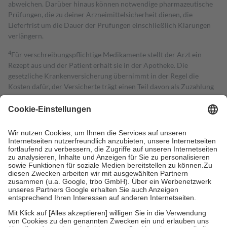
abweichen. Darüber hinaus können notwendige pharmazeutische
Prüfungen, die zu deiner Arzneimittelsicherheit dienen, die
Lieferfrist um die Dauer der Prüfungen einschließlich Klärungen
verlängern.
4
Für verschreibungspflichtige Medikamente stellt der Arzt ein
Rezept aus und der Patient erhält sie in der Apotheke. Die
gesetzliche Krankenversicherung übernimmt in der Regel die
Kosten dafür, der Versicherte trägt einen Teil davon als Zuzahlung
mit.
Grundsätzlich leisten Mitglieder Zuzahlungen in Höhe von zehn
Prozent des Abgabepreises,
mindestens
jedoch
fünf Euro
und
höchstens zehn Euro.
Es sind jedoch nie mehr als die tatsächlichen
Kosten der Leistung zu entrichten.
Diese Regeln gelten grundsätzlich auch für Online-Apotheken.
Bei Heilmitteln und häuslicher Krankenpflege beträgt die
Zuzahlung zehn Prozent der Kosten sowie zehn Euro je
Verordnung.
Um das Engagement der Versicherten für ihre eigene Gesundheit zu
stärken und die besondere Stellung der Familie zu unterstützen,
fallen
keine Zuzahlungen
an bei:
• Kindern und Jugendlichen bis zum vollendeten 18. Lebensjahr