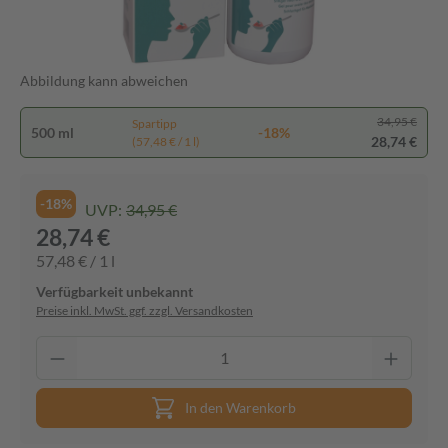
Abbildung kann abweichen
34,95 €
Spartipp
500 ml
-18%
28,74 €
(57,48 € / 1 l)
-18%
UVP:
34,95 €
28,74 €
57,48 € / 1 l
Verfügbarkeit unbekannt
Preise inkl. MwSt. ggf. zzgl. Versandkosten
In den Warenkorb