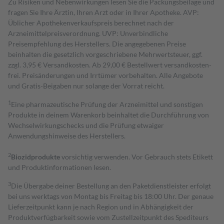
Zu Risiken und Nebenwirkungen lesen Sie die Packungsbeilage und
fragen Sie Ihre Ärztin, Ihren Arzt oder in Ihrer Apotheke. AVP:
Üblicher Apothekenverkaufspreis berechnet nach der
Arzneimittelpreisverordnung. UVP: Unverbindliche
Preisempfehlung des Herstellers. Die angegebenen Preise
beinhalten die gesetzlich vorgeschriebene Mehrwertsteuer, ggf.
zzgl. 3,95 € Versandkosten. Ab 29,00 € Bestell­wert versand­kosten­
frei. Preisänderungen und Irrtümer vorbehalten. Alle Angebote
und Gratis-Beigaben nur solange der Vorrat reicht.
1
Eine pharmazeutische Prüfung der Arzneimittel und sonstigen
Produkte in deinem Warenkorb beinhaltet die Durchführung von
Wechselwirkungschecks und die Prüfung etwaiger
Anwendungshinweise des Herstellers.
2
Biozidprodukte
vorsichtig verwenden. Vor Gebrauch stets Etikett
und Produktinformationen lesen.
3
Die Übergabe deiner Bestellung an den Paketdienstleister erfolgt
bei uns werktags von Montag bis Freitag bis 18:00 Uhr. Der genaue
Lieferzeitpunkt kann je nach Region und in Abhängigkeit der
Produktverfügbarkeit sowie vom Zustellzeitpunkt des Spediteurs