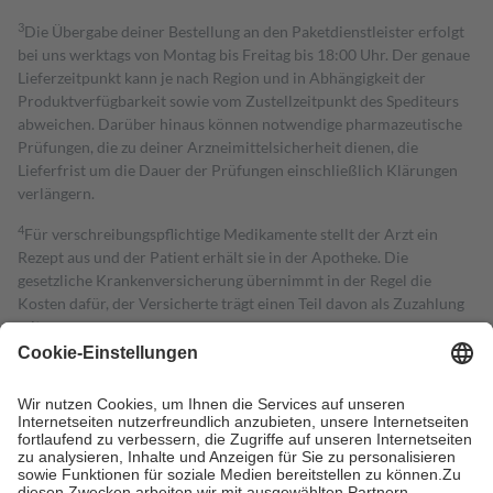
3
Die Übergabe deiner Bestellung an den Paketdienstleister erfolgt
bei uns werktags von Montag bis Freitag bis 18:00 Uhr. Der genaue
Lieferzeitpunkt kann je nach Region und in Abhängigkeit der
Produktverfügbarkeit sowie vom Zustellzeitpunkt des Spediteurs
abweichen. Darüber hinaus können notwendige pharmazeutische
Prüfungen, die zu deiner Arzneimittelsicherheit dienen, die
Lieferfrist um die Dauer der Prüfungen einschließlich Klärungen
verlängern.
4
Für verschreibungspflichtige Medikamente stellt der Arzt ein
Rezept aus und der Patient erhält sie in der Apotheke. Die
gesetzliche Krankenversicherung übernimmt in der Regel die
Kosten dafür, der Versicherte trägt einen Teil davon als Zuzahlung
mit.
Grundsätzlich leisten Mitglieder Zuzahlungen in Höhe von zehn
Prozent des Abgabepreises,
mindestens
jedoch
fünf Euro
und
höchstens zehn Euro.
Es sind jedoch nie mehr als die tatsächlichen
Kosten der Leistung zu entrichten.
Diese Regeln gelten grundsätzlich auch für Online-Apotheken.
Bei Heilmitteln und häuslicher Krankenpflege beträgt die
Zuzahlung zehn Prozent der Kosten sowie zehn Euro je