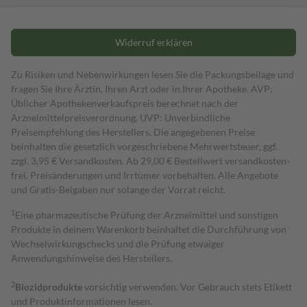
Widerruf erklären
Zu Risiken und Nebenwirkungen lesen Sie die Packungsbeilage und
fragen Sie Ihre Ärztin, Ihren Arzt oder in Ihrer Apotheke. AVP:
Üblicher Apothekenverkaufspreis berechnet nach der
Arzneimittelpreisverordnung. UVP: Unverbindliche
Preisempfehlung des Herstellers. Die angegebenen Preise
beinhalten die gesetzlich vorgeschriebene Mehrwertsteuer, ggf.
zzgl. 3,95 € Versandkosten. Ab 29,00 € Bestell­wert versand­kosten­
frei. Preisänderungen und Irrtümer vorbehalten. Alle Angebote
und Gratis-Beigaben nur solange der Vorrat reicht.
1
Eine pharmazeutische Prüfung der Arzneimittel und sonstigen
Produkte in deinem Warenkorb beinhaltet die Durchführung von
Wechselwirkungschecks und die Prüfung etwaiger
Anwendungshinweise des Herstellers.
2
Biozidprodukte
vorsichtig verwenden. Vor Gebrauch stets Etikett
und Produktinformationen lesen.