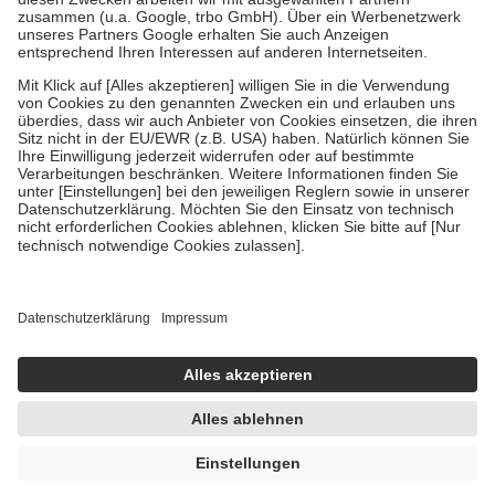
Verordnung.
Um das Engagement der Versicherten für ihre eigene Gesundheit zu
stärken und die besondere Stellung der Familie zu unterstützen,
fallen
keine Zuzahlungen
an bei:
• Kindern und Jugendlichen bis zum vollendeten 18. Lebensjahr
mit Ausnahme der Fahrkosten
• Untersuchungen zur Vorsorge und Früherkennung, die von der
GKV getragen werden
• empfohlenen Schutzimpfungen
• Harn- und Blutteststreifen
Wir nutzen Trusted Shops als unabhängigen Dienstleister für die
Einholung von Bewertungen. Trusted Shops hat Maßnahmen
getroffen, um sicherzustellen, dass es sich um echte Bewertungen
handelt. Mehr Informationen findest du hier:
https://help.etrusted.com/hc/de/articles/4419944605341
Einige Bilder und Inhalte wurden unter Zuhilfenahme künstlicher
Intelligenz erstellt.
AVP:
20,50 €