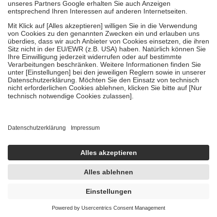
Um das Engagement der Versicherten für ihre eigene Gesundheit zu
stärken und die besondere Stellung der Familie zu unterstützen,
fallen
keine Zuzahlungen
an bei:
• Kindern und Jugendlichen bis zum vollendeten 18. Lebensjahr
mit Ausnahme der Fahrkosten
• Untersuchungen zur Vorsorge und Früherkennung, die von der
GKV getragen werden
• empfohlenen Schutzimpfungen
• Harn- und Blutteststreifen
Wir nutzen Trusted Shops als unabhängigen Dienstleister für die
Einholung von Bewertungen. Trusted Shops hat Maßnahmen
getroffen, um sicherzustellen, dass es sich um echte Bewertungen
handelt. Mehr Informationen findest du hier:
https://help.etrusted.com/hc/de/articles/4419944605341
Einige Bilder und Inhalte wurden unter Zuhilfenahme künstlicher
Intelligenz erstellt.
AVP:
5,96 €
3,95 €