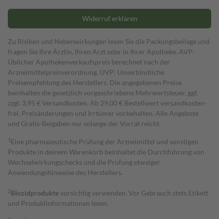
Widerruf erklären
Zu Risiken und Nebenwirkungen lesen Sie die Packungsbeilage und
fragen Sie Ihre Ärztin, Ihren Arzt oder in Ihrer Apotheke. AVP:
Üblicher Apothekenverkaufspreis berechnet nach der
Arzneimittelpreisverordnung. UVP: Unverbindliche
Preisempfehlung des Herstellers. Die angegebenen Preise
beinhalten die gesetzlich vorgeschriebene Mehrwertsteuer, ggf.
zzgl. 3,95 € Versandkosten. Ab 29,00 € Bestell­wert versand­kosten­
frei. Preisänderungen und Irrtümer vorbehalten. Alle Angebote
und Gratis-Beigaben nur solange der Vorrat reicht.
1
Eine pharmazeutische Prüfung der Arzneimittel und sonstigen
Produkte in deinem Warenkorb beinhaltet die Durchführung von
Wechselwirkungschecks und die Prüfung etwaiger
Anwendungshinweise des Herstellers.
2
Biozidprodukte
vorsichtig verwenden. Vor Gebrauch stets Etikett
und Produktinformationen lesen.