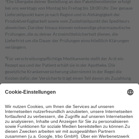
3
Die Übergabe deiner Bestellung an den Paketdienstleister erfolgt
bei uns werktags von Montag bis Freitag bis 18:00 Uhr. Der genaue
Lieferzeitpunkt kann je nach Region und in Abhängigkeit der
Produktverfügbarkeit sowie vom Zustellzeitpunkt des Spediteurs
abweichen. Darüber hinaus können notwendige pharmazeutische
Prüfungen, die zu deiner Arzneimittelsicherheit dienen, die
Lieferfrist um die Dauer der Prüfungen einschließlich Klärungen
verlängern.
4
Für verschreibungspflichtige Medikamente stellt der Arzt ein
Rezept aus und der Patient erhält sie in der Apotheke. Die
gesetzliche Krankenversicherung übernimmt in der Regel die
Kosten dafür, der Versicherte trägt einen Teil davon als Zuzahlung
mit.
Grundsätzlich leisten Mitglieder Zuzahlungen in Höhe von zehn
Prozent des Abgabepreises,
mindestens
jedoch
fünf Euro
und
höchstens zehn Euro.
Es sind jedoch nie mehr als die tatsächlichen
Kosten der Leistung zu entrichten.
Diese Regeln gelten grundsätzlich auch für Online-Apotheken.
Bei Heilmitteln und häuslicher Krankenpflege beträgt die
Zuzahlung zehn Prozent der Kosten sowie zehn Euro je
Verordnung.