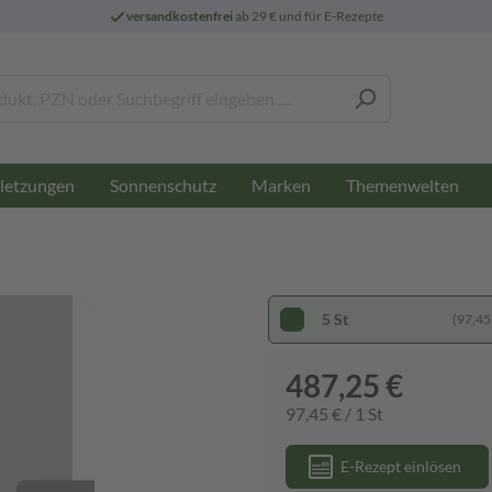
versandkostenfrei
ab 29 € und für E-Rezepte
letzungen
Sonnenschutz
Marken
Themenwelten
5 St
(97,45 
487,25 €
97,45 € / 1 St
E-Rezept einlösen