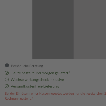
Abbildung kann abweichen
Persönliche Beratung
Heute bestellt und morgen geliefert³
Wechselwirkungscheck inklusive
Versandkostenfreie Lieferung
Bei der Einlösung eines Kassenrezeptes werden nur die gesetzlichen 
Rechnung gestellt.⁴