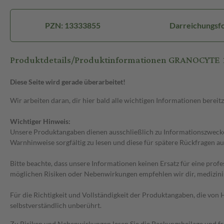
PZN: 13333855
Darreichungsfor
Produktdetails/Produktinformationen GRANOCYTE 
Diese Seite wird gerade überarbeitet!
Wir arbeiten daran, dir hier bald alle wichtigen Informationen bereitz
Wichtiger Hinweis:
Unsere Produktangaben dienen ausschließlich zu Informationszwecken
Warnhinweise sorgfältig zu lesen und diese für spätere Rückfragen au
Bitte beachte, dass unsere Informationen keinen Ersatz für eine prof
möglichen Risiken oder Nebenwirkungen empfehlen wir dir, medizini
Für die Richtigkeit und Vollständigkeit der Produktangaben, die vo
selbstverständlich unberührt.
Zu Risiken und Nebenwirkungen lesen Sie die Packungsbeilage und frag