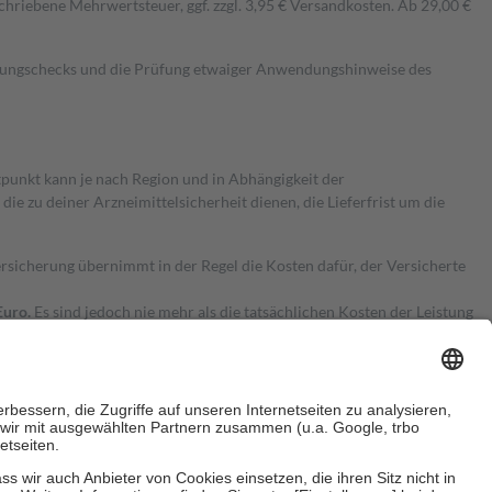
hriebene Mehrwertsteuer, ggf. zzgl. 3,95 € Versandkosten. Ab 29,00 €
kungschecks und die Prüfung etwaiger Anwendungshinweise des
itpunkt kann je nach Region und in Abhängigkeit der
 zu deiner Arzneimittelsicherheit dienen, die Lieferfrist um die
ersicherung übernimmt in der Regel die Kosten dafür, der Versicherte
Euro.
Es sind jedoch nie mehr als die tatsächlichen Kosten der Leistung
e Zuzahlungen
an bei: