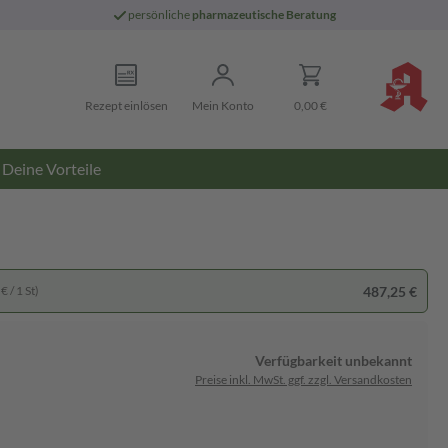
persönliche
pharmazeutische Beratung
Rezept einlösen
Mein Konto
0,00 €
Deine Vorteile
487,25 €
€ / 1 St)
Verfügbarkeit unbekannt
Preise inkl. MwSt. ggf. zzgl. Versandkosten