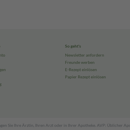
e
So geht's
nto
Newsletter anfordern
Freunde werben
gen
E-Rezept einlösen
Papier Rezept einlösen
g
gen Sie Ihre Ärztin, Ihren Arzt oder in Ihrer Apotheke. AVP: Üblicher A