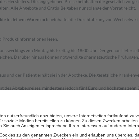
s Herstellers. Die angegebenen Preise beinhalten die gesetzlich vorgesc
alten. Alle Angebote und Gratis-Beigaben nur solange der Vorrat reicht.
dukte in deinem Warenkorb beinhaltet die Durchführung von Wechselwir
nd Produktinformationen lesen.
 uns werktags von Montag bis Freitag bis 18:00 Uhr. Der genaue Lieferze
ichen. Darüber hinaus können notwendige pharmazeutische Prüfungen, die
aus und der Patient erhält sie in der Apotheke. Die gesetzliche Krankenv
ent des Abgabepreises,
mindestens
jedoch
fünf Euro
und
höchstens zehn 
zehn Prozent der Kosten sowie zehn Euro je Verordnung.
rken und die besondere Stellung der Familie zu unterstützen, fallen
kein
 Ausnahme der Fahrkosten
 getragen werden