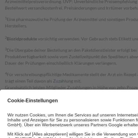
Arzneimittelpreisverordnung. UVP: Unverbindliche Preisempfehlung de
Bestell­wert versand­kosten­frei. Preisänderungen und Irrtümer vorbeh
1
Eine pharmazeutische Prüfung der Arzneimittel und sonstigen Pro
Herstellers.
2
Biozidprodukte
vorsichtig verwenden. Vor Gebrauch stets Etikett u
3
Die Übergabe deiner Bestellung an den Paketdienstleister erfolgt bei
Produktverfügbarkeit sowie vom Zustellzeitpunkt des Spediteurs abwe
Dauer der Prüfungen einschließlich Klärungen verlängern.
4
Für verschreibungspflichtige Medikamente stellt der Arzt ein Rezept 
trägt einen Teil davon als Zuzahlung mit.
Grundsätzlich leisten Mitglieder Zuzahlungen in Höhe von zehn Proz
zu entrichten.
Diese Regeln gelten grundsätzlich auch für Online-Apotheken.
Bei Heilmitteln und häuslicher Krankenpflege beträgt die Zuzahlung 
Um das Engagement der Versicherten für ihre eigene Gesundheit zu stä
• Kindern und Jugendlichen bis zum vollendeten 18. Lebensjahr mit
• Untersuchungen zur Vorsorge und Früherkennung, die von der GKV
• empfohlenen Schutzimpfungen