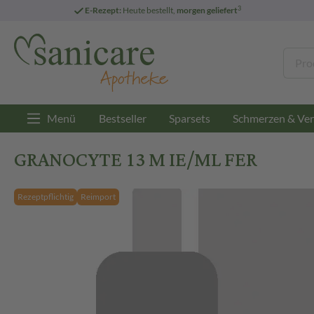
3
E-Rezept:
Heute bestellt,
morgen geliefert
Menü
Bestseller
Sparsets
Schmerzen & Ver
GRANOCYTE 13 M IE/ML FER
Rezeptpflichtig
Reimport