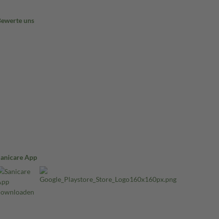
Bewerte uns
Sanicare App