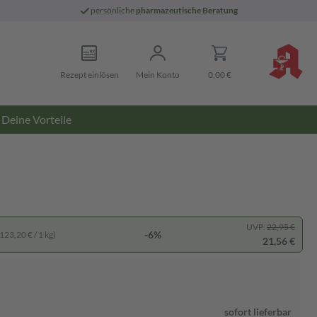
persönliche
pharmazeutische Beratung
Rezept einlösen
Mein Konto
0,00 €
Deine Vorteile
UVP:
22,95 €
-6%
123,20 € / 1 kg)
21,56 €
sofort lieferbar