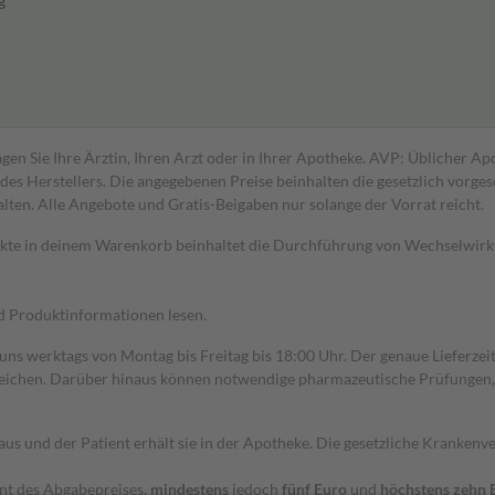
g
gen Sie Ihre Ärztin, Ihren Arzt oder in Ihrer Apotheke. AVP: Üblicher A
s Herstellers. Die angegebenen Preise beinhalten die gesetzlich vorgesc
alten. Alle Angebote und Gratis-Beigaben nur solange der Vorrat reicht.
dukte in deinem Warenkorb beinhaltet die Durchführung von Wechselwir
nd Produktinformationen lesen.
 uns werktags von Montag bis Freitag bis 18:00 Uhr. Der genaue Lieferze
ichen. Darüber hinaus können notwendige pharmazeutische Prüfungen, die
aus und der Patient erhält sie in der Apotheke. Die gesetzliche Krankenv
ent des Abgabepreises,
mindestens
jedoch
fünf Euro
und
höchstens zehn 