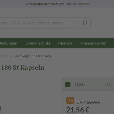
versandkostenfrei
ab 29 € und für E-Rezepte
letzungen
Sonnenschutz
Marken
Themenwelten
ndha
Ashwagandha Kapseln
0 St Kapseln
180 St
175 g (
-6%
UVP:
22,95 €
21,56 €