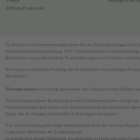
Presse
Neuregistrierun
Affiliate Programm
Zu Risiken und Nebenwirkungen lesen Sie die Packungsbeilage und fra
Arzneimittelpreisverordnung. UVP: Unverbindliche Preisempfehlung de
Bestell­wert versand­kosten­frei. Preisänderungen und Irrtümer vorbeh
1
Eine pharmazeutische Prüfung der Arzneimittel und sonstigen Pro
Herstellers.
2
Biozidprodukte
vorsichtig verwenden. Vor Gebrauch stets Etikett u
3
Die Übergabe deiner Bestellung an den Paketdienstleister erfolgt bei
Produktverfügbarkeit sowie vom Zustellzeitpunkt des Spediteurs abwe
Dauer der Prüfungen einschließlich Klärungen verlängern.
4
Für verschreibungspflichtige Medikamente stellt der Arzt ein Rezept 
trägt einen Teil davon als Zuzahlung mit.
Grundsätzlich leisten Mitglieder Zuzahlungen in Höhe von zehn Proz