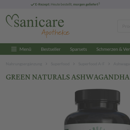
3
E-Rezept:
Heute bestellt,
morgen geliefert
Menü
Bestseller
Sparsets
Schmerzen & Ver
Nahrungsergänzung
Superfood
Superfood A-F
Ashwaga
GREEN NATURALS ASHWAGANDHA 18