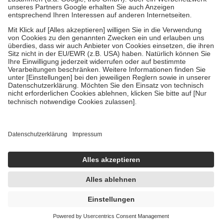
Um das Engagement der Versicherten für ihre eigene Gesundheit zu
stärken und die besondere Stellung der Familie zu unterstützen,
fallen
keine Zuzahlungen
an bei:
• Kindern und Jugendlichen bis zum vollendeten 18. Lebensjahr
mit Ausnahme der Fahrkosten
• Untersuchungen zur Vorsorge und Früherkennung, die von der
GKV getragen werden
• empfohlenen Schutzimpfungen
• Harn- und Blutteststreifen
Wir nutzen Trusted Shops als unabhängigen Dienstleister für die
Einholung von Bewertungen. Trusted Shops hat Maßnahmen
getroffen, um sicherzustellen, dass es sich um echte Bewertungen
handelt. Mehr Informationen findest du hier:
https://help.etrusted.com/hc/de/articles/4419944605341
Einige Bilder und Inhalte wurden unter Zuhilfenahme künstlicher
Intelligenz erstellt.
UVP:
9,70 €
9,20 €