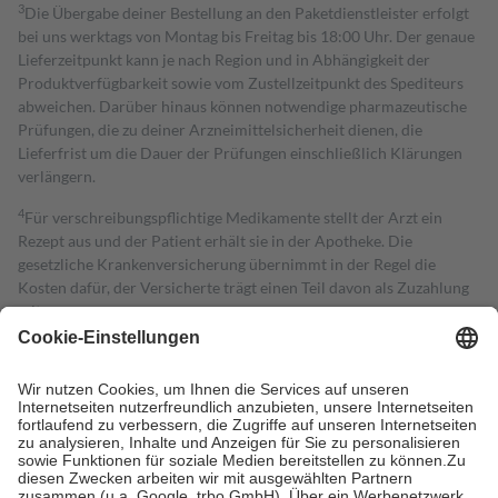
3
Die Übergabe deiner Bestellung an den Paketdienstleister erfolgt
bei uns werktags von Montag bis Freitag bis 18:00 Uhr. Der genaue
Lieferzeitpunkt kann je nach Region und in Abhängigkeit der
Produktverfügbarkeit sowie vom Zustellzeitpunkt des Spediteurs
abweichen. Darüber hinaus können notwendige pharmazeutische
Prüfungen, die zu deiner Arzneimittelsicherheit dienen, die
Lieferfrist um die Dauer der Prüfungen einschließlich Klärungen
verlängern.
4
Für verschreibungspflichtige Medikamente stellt der Arzt ein
Rezept aus und der Patient erhält sie in der Apotheke. Die
gesetzliche Krankenversicherung übernimmt in der Regel die
Kosten dafür, der Versicherte trägt einen Teil davon als Zuzahlung
mit.
Grundsätzlich leisten Mitglieder Zuzahlungen in Höhe von zehn
Prozent des Abgabepreises,
mindestens
jedoch
fünf Euro
und
höchstens zehn Euro.
Es sind jedoch nie mehr als die tatsächlichen
Kosten der Leistung zu entrichten.
Diese Regeln gelten grundsätzlich auch für Online-Apotheken.
Bei Heilmitteln und häuslicher Krankenpflege beträgt die
Zuzahlung zehn Prozent der Kosten sowie zehn Euro je
Verordnung.