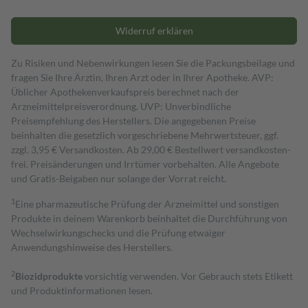
Widerruf erklären
Zu Risiken und Nebenwirkungen lesen Sie die Packungsbeilage und
fragen Sie Ihre Ärztin, Ihren Arzt oder in Ihrer Apotheke. AVP:
Üblicher Apothekenverkaufspreis berechnet nach der
Arzneimittelpreisverordnung. UVP: Unverbindliche
Preisempfehlung des Herstellers. Die angegebenen Preise
beinhalten die gesetzlich vorgeschriebene Mehrwertsteuer, ggf.
zzgl. 3,95 € Versandkosten. Ab 29,00 € Bestell­wert versand­kosten­
frei. Preisänderungen und Irrtümer vorbehalten. Alle Angebote
und Gratis-Beigaben nur solange der Vorrat reicht.
1
Eine pharmazeutische Prüfung der Arzneimittel und sonstigen
Produkte in deinem Warenkorb beinhaltet die Durchführung von
Wechselwirkungschecks und die Prüfung etwaiger
Anwendungshinweise des Herstellers.
2
Biozidprodukte
vorsichtig verwenden. Vor Gebrauch stets Etikett
und Produktinformationen lesen.