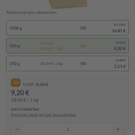
Abbildung kann abweichen
17,72 €
1000 g
-5%
16,81 €
9,70 €
Spartipp
500 g
-5%
9,20 €
(18,40 € / 1 kg)
5,40 €
250 g
-5%
(20,44 € / 1 kg)
5,11 €
-5%
UVP:
9,70 €
9,20 €
18,40 € / 1 kg
sofort lieferbar
Preise inkl. MwSt. ggf. zzgl. Versandkosten