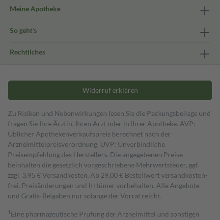
Meine Apotheke
So geht's
Rechtliches
Widerruf erklären
Zu Risiken und Nebenwirkungen lesen Sie die Packungsbeilage und
fragen Sie Ihre Ärztin, Ihren Arzt oder in Ihrer Apotheke. AVP:
Üblicher Apothekenverkaufspreis berechnet nach der
Arzneimittelpreisverordnung. UVP: Unverbindliche
Preisempfehlung des Herstellers. Die angegebenen Preise
beinhalten die gesetzlich vorgeschriebene Mehrwertsteuer, ggf.
zzgl. 3,95 € Versandkosten. Ab 29,00 € Bestell­wert versand­kosten­
frei. Preisänderungen und Irrtümer vorbehalten. Alle Angebote
und Gratis-Beigaben nur solange der Vorrat reicht.
1
Eine pharmazeutische Prüfung der Arzneimittel und sonstigen