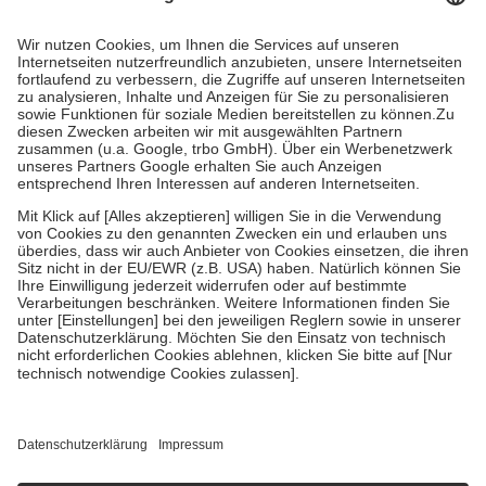
Prozent des Abgabepreises,
mindestens
jedoch
fünf Euro
und
höchstens zehn Euro.
Es sind jedoch nie mehr als die tatsächlichen
Kosten der Leistung zu entrichten.
Diese Regeln gelten grundsätzlich auch für Online-Apotheken.
Bei Heilmitteln und häuslicher Krankenpflege beträgt die
Zuzahlung zehn Prozent der Kosten sowie zehn Euro je
Verordnung.
Um das Engagement der Versicherten für ihre eigene Gesundheit zu
stärken und die besondere Stellung der Familie zu unterstützen,
fallen
keine Zuzahlungen
an bei:
• Kindern und Jugendlichen bis zum vollendeten 18. Lebensjahr
mit Ausnahme der Fahrkosten
• Untersuchungen zur Vorsorge und Früherkennung, die von der
GKV getragen werden
• empfohlenen Schutzimpfungen
• Harn- und Blutteststreifen
Wir nutzen Trusted Shops als unabhängigen Dienstleister für die
Einholung von Bewertungen. Trusted Shops hat Maßnahmen
getroffen, um sicherzustellen, dass es sich um echte Bewertungen
handelt. Mehr Informationen findest du hier: