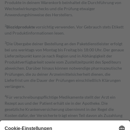
Produkte in deinem Warenkorb beinhaltet die Durchführung von
Wechselwirkungschecks und die Prüfung etwaiger
Anwendungshinweise des Herstellers.
2
Biozidprodukte
vorsichtig verwenden. Vor Gebrauch stets Etikett
und Produktinformationen lesen.
3
Die Übergabe deiner Bestellung an den Paketdienstleister erfolgt
bei uns werktags von Montag bis Freitag bis 18:00 Uhr. Der genaue
Lieferzeitpunkt kann je nach Region und in Abhängigkeit der
Produktverfügbarkeit sowie vom Zustellzeitpunkt des Spediteurs
abweichen. Darüber hinaus können notwendige pharmazeutische
Prüfungen, die zu deiner Arzneimittelsicherheit dienen, die
Lieferfrist um die Dauer der Prüfungen einschließlich Klärungen
verlängern.
4
Für verschreibungspflichtige Medikamente stellt der Arzt ein
Rezept aus und der Patient erhält sie in der Apotheke. Die
gesetzliche Krankenversicherung übernimmt in der Regel die
Kosten dafür, der Versicherte trägt einen Teil davon als Zuzahlung
mit.
Grundsätzlich leisten Mitglieder Zuzahlungen in Höhe von zehn