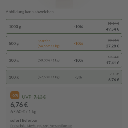
Abbildung kann abweichen
55,04 €
1000 g
-10%
49,54 €
30,31 €
Spartipp
500 g
-10%
27,28 €
(54,56 € / 1 kg)
19,34 €
300 g
-10%
(58,03 € / 1 kg)
17,41 €
7,13 €
100 g
-5%
(67,60 € / 1 kg)
6,76 €
-5%
UVP:
7,13 €
6,76 €
67,60 € / 1 kg
sofort lieferbar
Preise inkl. MwSt. ggf. zzgl. Versandkosten