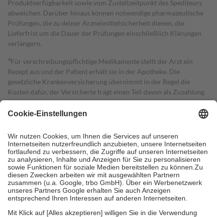
Produktverfügbarkeit sowie vom Zustellzeitpunkt des Spediteurs
abweichen. Darüber hinaus können notwendige pharmazeutische
Prüfungen, die zu deiner Arzneimittelsicherheit dienen, die
Lieferfrist um die Dauer der Prüfungen einschließlich Klärungen
verlängern.
4
Für verschreibungspflichtige Medikamente stellt der Arzt ein
Rezept aus und der Patient erhält sie in der Apotheke. Die
gesetzliche Krankenversicherung übernimmt in der Regel die
Kosten dafür, der Versicherte trägt einen Teil davon als Zuzahlung
mit.
Grundsätzlich leisten Mitglieder Zuzahlungen in Höhe von zehn
Prozent des Abgabepreises,
mindestens
jedoch
fünf Euro
und
höchstens zehn Euro.
Es sind jedoch nie mehr als die tatsächlichen
Kosten der Leistung zu entrichten.
Diese Regeln gelten grundsätzlich auch für Online-Apotheken.
Bei Heilmitteln und häuslicher Krankenpflege beträgt die
Zuzahlung zehn Prozent der Kosten sowie zehn Euro je
Verordnung.
Um das Engagement der Versicherten für ihre eigene Gesundheit zu
stärken und die besondere Stellung der Familie zu unterstützen,
fallen
keine Zuzahlungen
an bei: