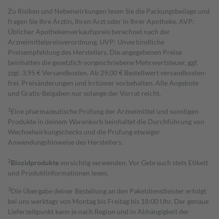
Zu Risiken und Nebenwirkungen lesen Sie die Packungsbeilage und
fragen Sie Ihre Ärztin, Ihren Arzt oder in Ihrer Apotheke. AVP:
Üblicher Apothekenverkaufspreis berechnet nach der
Arzneimittelpreisverordnung. UVP: Unverbindliche
Preisempfehlung des Herstellers. Die angegebenen Preise
beinhalten die gesetzlich vorgeschriebene Mehrwertsteuer, ggf.
zzgl. 3,95 € Versandkosten. Ab 29,00 € Bestell­wert versand­kosten­
frei. Preisänderungen und Irrtümer vorbehalten. Alle Angebote
und Gratis-Beigaben nur solange der Vorrat reicht.
1
Eine pharmazeutische Prüfung der Arzneimittel und sonstigen
Produkte in deinem Warenkorb beinhaltet die Durchführung von
Wechselwirkungschecks und die Prüfung etwaiger
Anwendungshinweise des Herstellers.
2
Biozidprodukte
vorsichtig verwenden. Vor Gebrauch stets Etikett
und Produktinformationen lesen.
3
Die Übergabe deiner Bestellung an den Paketdienstleister erfolgt
bei uns werktags von Montag bis Freitag bis 18:00 Uhr. Der genaue
Lieferzeitpunkt kann je nach Region und in Abhängigkeit der