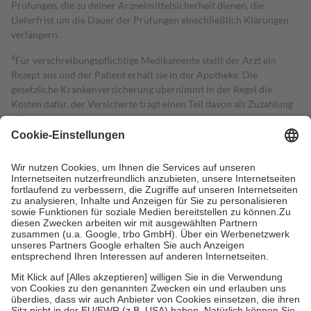
Prüfungen, die zu deiner Arzneimittelsicherheit dienen, die
Lieferfrist um die Dauer der Prüfungen einschließlich Klärungen
verlängern.
4
Für verschreibungspflichtige Medikamente stellt der Arzt ein
Rezept aus und der Patient erhält sie in der Apotheke. Die
gesetzliche Krankenversicherung übernimmt in der Regel die
Kosten dafür, der Versicherte trägt einen Teil davon als Zuzahlung
mit.
Grundsätzlich leisten Mitglieder Zuzahlungen in Höhe von zehn
Prozent des Abgabepreises,
mindestens
jedoch
fünf Euro
und
höchstens zehn Euro.
Es sind jedoch nie mehr als die tatsächlichen
Kosten der Leistung zu entrichten.
Diese Regeln gelten grundsätzlich auch für Online-Apotheken.
Bei Heilmitteln und häuslicher Krankenpflege beträgt die
Zuzahlung zehn Prozent der Kosten sowie zehn Euro je
Verordnung.
Um das Engagement der Versicherten für ihre eigene Gesundheit zu
stärken und die besondere Stellung der Familie zu unterstützen,
fallen
keine Zuzahlungen
an bei:
• Kindern und Jugendlichen bis zum vollendeten 18. Lebensjahr
mit Ausnahme der Fahrkosten