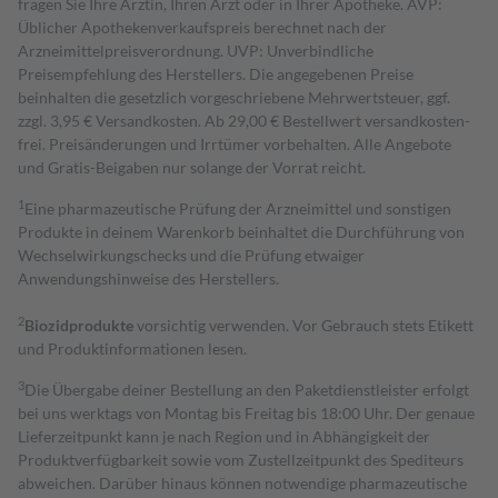
fragen Sie Ihre Ärztin, Ihren Arzt oder in Ihrer Apotheke. AVP:
Üblicher Apothekenverkaufspreis berechnet nach der
Arzneimittelpreisverordnung. UVP: Unverbindliche
Preisempfehlung des Herstellers. Die angegebenen Preise
beinhalten die gesetzlich vorgeschriebene Mehrwertsteuer, ggf.
zzgl. 3,95 € Versandkosten. Ab 29,00 € Bestell­wert versand­kosten­
frei. Preisänderungen und Irrtümer vorbehalten. Alle Angebote
und Gratis-Beigaben nur solange der Vorrat reicht.
1
Eine pharmazeutische Prüfung der Arzneimittel und sonstigen
Produkte in deinem Warenkorb beinhaltet die Durchführung von
Wechselwirkungschecks und die Prüfung etwaiger
Anwendungshinweise des Herstellers.
2
Biozidprodukte
vorsichtig verwenden. Vor Gebrauch stets Etikett
und Produktinformationen lesen.
3
Die Übergabe deiner Bestellung an den Paketdienstleister erfolgt
bei uns werktags von Montag bis Freitag bis 18:00 Uhr. Der genaue
Lieferzeitpunkt kann je nach Region und in Abhängigkeit der
Produktverfügbarkeit sowie vom Zustellzeitpunkt des Spediteurs
abweichen. Darüber hinaus können notwendige pharmazeutische