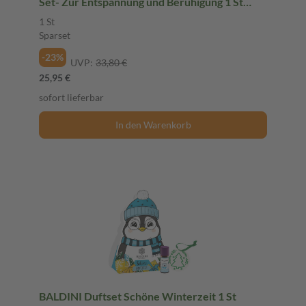
Set- Zur Entspannung und Beruhigung 1 St
Sparset
1 St
Sparset
-23%
UVP:
33,80 €
25,95 €
sofort lieferbar
In den Warenkorb
BALDINI Duftset Schöne Winterzeit 1 St