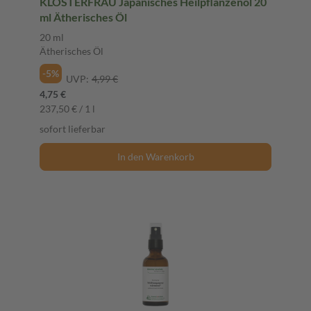
KLOSTERFRAU Japanisches Heilpflanzenöl 20
ml Ätherisches Öl
20 ml
Ätherisches Öl
-5%
UVP:
4,99 €
4,75 €
237,50 € / 1 l
sofort lieferbar
In den Warenkorb