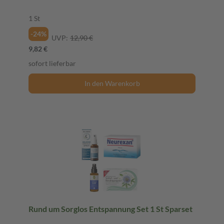
1 St
-24%
UVP:
12,90 €
9,82 €
sofort lieferbar
In den Warenkorb
Rund um Sorglos Entspannung Set 1 St Sparset