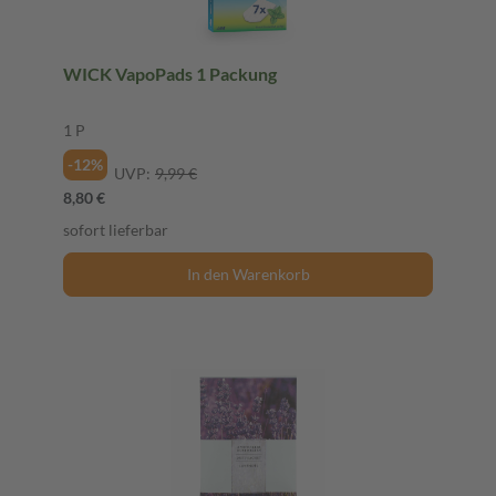
WICK VapoPads 1 Packung
1 P
-12%
UVP:
9,99 €
8,80 €
sofort lieferbar
In den Warenkorb