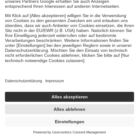
Bergland TEEBAUM ÖL 10 ml Öl
10 ml
Öl
-37%
UVP:
6,95 €
4,39 €
439,00 € / 1 l
sofort lieferbar
In den Warenkorb