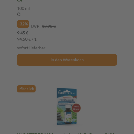
100 ml
Öl
-32%
UVP:
13,90 €
9,45 €
94,50 € / 1 l
sofort lieferbar
In den Warenkorb
Pflanzlich