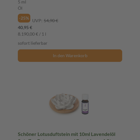
5 ml
Öl
-25%
UVP:
54,90 €
40,95 €
8.190,00 € / 1 l
sofort lieferbar
In den Warenkorb
Schöner Lotusduftstein mit 10ml Lavendelöl