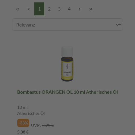
1
2
3
4
Bombastus ORANGEN ÖL 10 ml Ätherisches Öl
10 ml
Ätherisches Öl
-33%
UVP:
7,99 €
5,38 €