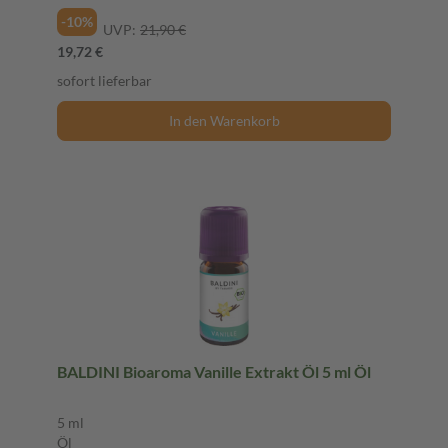
-10%
UVP:
21,90 €
19,72 €
sofort lieferbar
In den Warenkorb
BALDINI Bioaroma Vanille Extrakt Öl 5 ml Öl
5 ml
Öl