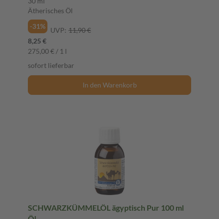
30 ml
Ätherisches Öl
-31%
UVP:
11,90 €
8,25 €
275,00 € / 1 l
sofort lieferbar
In den Warenkorb
SCHWARZKÜMMELÖL ägyptisch Pur 100 ml
Öl