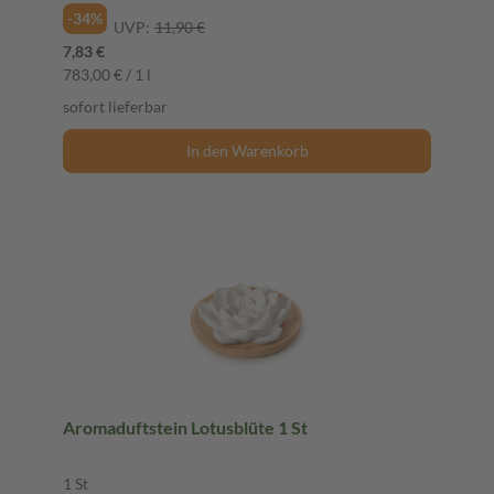
-34%
UVP:
11,90 €
7,83 €
783,00 € / 1 l
sofort lieferbar
In den Warenkorb
Aromaduftstein Lotusblüte 1 St
1 St