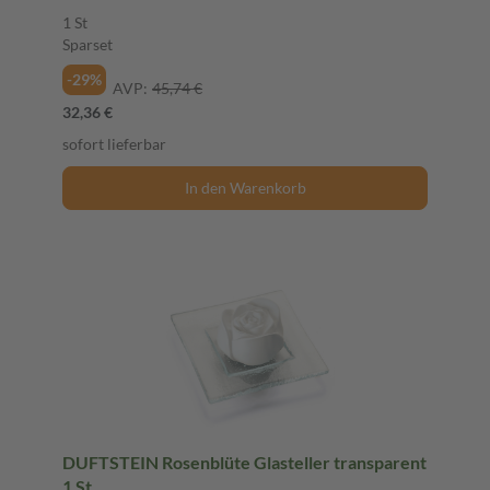
1 St
Sparset
-29%
AVP:
45,74 €
32,36 €
sofort lieferbar
In den Warenkorb
DUFTSTEIN Rosenblüte Glasteller transparent
1 St