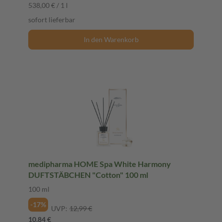
538,00 € / 1 l
sofort lieferbar
In den Warenkorb
medipharma HOME Spa White Harmony
DUFTSTÄBCHEN "Cotton" 100 ml
100 ml
-17%
UVP:
12,99 €
10,84 €