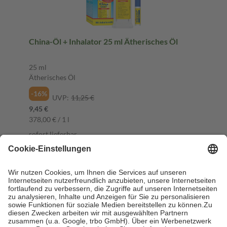
China-Öl + Inhalator 25 ml Ätherisches Öl
25 ml
Ätherisches Öl
-16%
UVP:
11,25 €
9,45 €
378,00 € / 1 l
sofort lieferbar
In den Warenkorb