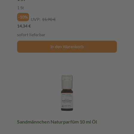
1 St
-10%
UVP:
15,90 €
14,34 €
sofort lieferbar
In den Warenkorb
Sandmännchen Naturparfüm 10 ml Öl