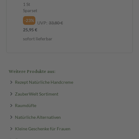
Beruhigung 1 St Sparset
1 St
Sparset
-23%
UVP:
33,80 €
25,95 €
sofort lieferbar
Weitere Produkte aus:
Rezept Natürliche Handcreme
ZauberWelt Sortiment
Raumdüfte
Natürliche Alternativen
Kleine Geschenke für Frauen