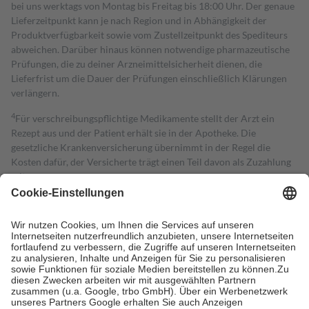
bei uns werktags von Montag bis Freitag bis 18:00 Uhr. Der genaue
Lieferzeitpunkt kann je nach Region und in Abhängigkeit der
Produktverfügbarkeit sowie vom Zustellzeitpunkt des Spediteurs
abweichen. Darüber hinaus können notwendige pharmazeutische
Prüfungen, die zu deiner Arzneimittelsicherheit dienen, die
Lieferfrist um die Dauer der Prüfungen einschließlich Klärungen
verlängern.
4
Für verschreibungspflichtige Medikamente stellt der Arzt ein
Rezept aus und der Patient erhält sie in der Apotheke. Die
gesetzliche Krankenversicherung übernimmt in der Regel die
Kosten dafür, der Versicherte trägt einen Teil davon als Zuzahlung
mit.
Grundsätzlich leisten Mitglieder Zuzahlungen in Höhe von zehn
Prozent des Abgabepreises,
mindestens
jedoch
fünf Euro
und
höchstens zehn Euro.
Es sind jedoch nie mehr als die tatsächlichen
Kosten der Leistung zu entrichten.
Diese Regeln gelten grundsätzlich auch für Online-Apotheken.
Bei Heilmitteln und häuslicher Krankenpflege beträgt die
Zuzahlung zehn Prozent der Kosten sowie zehn Euro je
Verordnung.
Um das Engagement der Versicherten für ihre eigene Gesundheit zu