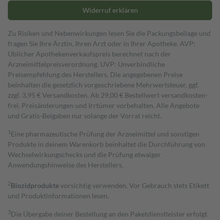
Widerruf erklären
Zu Risiken und Nebenwirkungen lesen Sie die Packungsbeilage und
fragen Sie Ihre Ärztin, Ihren Arzt oder in Ihrer Apotheke. AVP:
Üblicher Apothekenverkaufspreis berechnet nach der
Arzneimittelpreisverordnung. UVP: Unverbindliche
Preisempfehlung des Herstellers. Die angegebenen Preise
beinhalten die gesetzlich vorgeschriebene Mehrwertsteuer, ggf.
zzgl. 3,95 € Versandkosten. Ab 29,00 € Bestell­wert versand­kosten­
frei. Preisänderungen und Irrtümer vorbehalten. Alle Angebote
und Gratis-Beigaben nur solange der Vorrat reicht.
1
Eine pharmazeutische Prüfung der Arzneimittel und sonstigen
Produkte in deinem Warenkorb beinhaltet die Durchführung von
Wechselwirkungschecks und die Prüfung etwaiger
Anwendungshinweise des Herstellers.
2
Biozidprodukte
vorsichtig verwenden. Vor Gebrauch stets Etikett
und Produktinformationen lesen.
3
Die Übergabe deiner Bestellung an den Paketdienstleister erfolgt