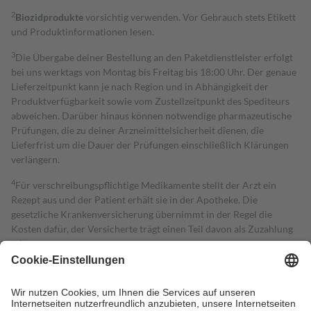
2
Biozidprodukte
vorsichtig verwenden. Vor Gebrauch stets Etikett
und Produktinformationen lesen.
3
Die Übergabe deiner Bestellung an den Paketdienstleister erfolgt
bei uns werktags von Montag bis Freitag bis 18:00 Uhr. Der genaue
Lieferzeitpunkt kann je nach Region und in Abhängigkeit der
Produktverfügbarkeit sowie vom Zustellzeitpunkt des Spediteurs
abweichen. Darüber hinaus können notwendige pharmazeutische
Prüfungen, die zu deiner Arzneimittelsicherheit dienen, die
Lieferfrist um die Dauer der Prüfungen einschließlich Klärungen
verlängern.
4
Für verschreibungspflichtige Medikamente stellt der Arzt ein
Rezept aus und der Patient erhält sie in der Apotheke. Die
gesetzliche Krankenversicherung übernimmt in der Regel die
Kosten dafür, der Versicherte trägt einen Teil davon als Zuzahlung
mit.
Grundsätzlich leisten Mitglieder Zuzahlungen in Höhe von zehn
Prozent des Abgabepreises,
mindestens
jedoch
fünf Euro
und
höchstens zehn Euro.
Es sind jedoch nie mehr als die tatsächlichen
Kosten der Leistung zu entrichten.