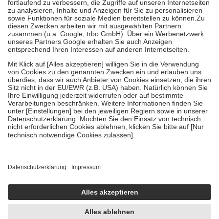
Diese Regeln gelten grundsätzlich auch für Online-Apotheken.
Bei Heilmitteln und häuslicher Krankenpflege beträgt die
Zuzahlung zehn Prozent der Kosten sowie zehn Euro je
Verordnung.
Um das Engagement der Versicherten für ihre eigene Gesundheit zu
stärken und die besondere Stellung der Familie zu unterstützen,
fallen
keine Zuzahlungen
an bei:
• Kindern und Jugendlichen bis zum vollendeten 18. Lebensjahr
mit Ausnahme der Fahrkosten
• Untersuchungen zur Vorsorge und Früherkennung, die von der
GKV getragen werden
• empfohlenen Schutzimpfungen
• Harn- und Blutteststreifen
Wir nutzen Trusted Shops als unabhängigen Dienstleister für die
Einholung von Bewertungen. Trusted Shops hat Maßnahmen
getroffen, um sicherzustellen, dass es sich um echte Bewertungen
handelt. Mehr Informationen findest du hier:
https://help.etrusted.com/hc/de/articles/4419944605341
Einige Bilder und Inhalte wurden unter Zuhilfenahme künstlicher
Intelligenz erstellt.