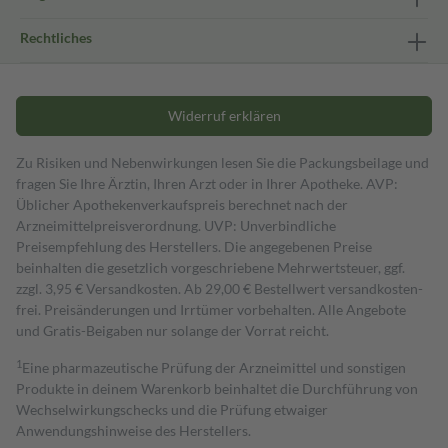
Rechtliches
Widerruf erklären
Zu Risiken und Nebenwirkungen lesen Sie die Packungsbeilage und
fragen Sie Ihre Ärztin, Ihren Arzt oder in Ihrer Apotheke. AVP:
Üblicher Apothekenverkaufspreis berechnet nach der
Arzneimittelpreisverordnung. UVP: Unverbindliche
Preisempfehlung des Herstellers. Die angegebenen Preise
beinhalten die gesetzlich vorgeschriebene Mehrwertsteuer, ggf.
zzgl. 3,95 € Versandkosten. Ab 29,00 € Bestell­wert versand­kosten­
frei. Preisänderungen und Irrtümer vorbehalten. Alle Angebote
und Gratis-Beigaben nur solange der Vorrat reicht.
1
Eine pharmazeutische Prüfung der Arzneimittel und sonstigen
Produkte in deinem Warenkorb beinhaltet die Durchführung von
Wechselwirkungschecks und die Prüfung etwaiger
Anwendungshinweise des Herstellers.