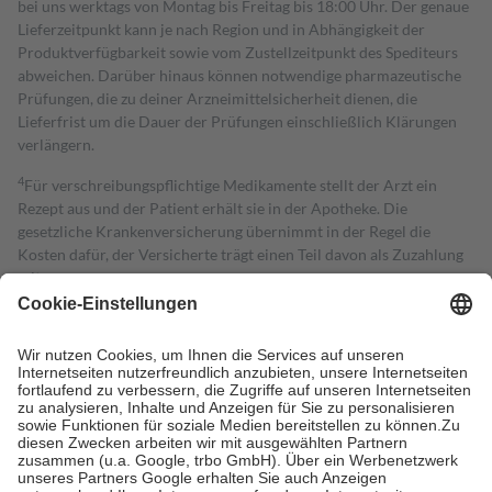
bei uns werktags von Montag bis Freitag bis 18:00 Uhr. Der genaue
Lieferzeitpunkt kann je nach Region und in Abhängigkeit der
Produktverfügbarkeit sowie vom Zustellzeitpunkt des Spediteurs
abweichen. Darüber hinaus können notwendige pharmazeutische
Prüfungen, die zu deiner Arzneimittelsicherheit dienen, die
Lieferfrist um die Dauer der Prüfungen einschließlich Klärungen
verlängern.
4
Für verschreibungspflichtige Medikamente stellt der Arzt ein
Rezept aus und der Patient erhält sie in der Apotheke. Die
gesetzliche Krankenversicherung übernimmt in der Regel die
Kosten dafür, der Versicherte trägt einen Teil davon als Zuzahlung
mit.
Grundsätzlich leisten Mitglieder Zuzahlungen in Höhe von zehn
Prozent des Abgabepreises,
mindestens
jedoch
fünf Euro
und
höchstens zehn Euro.
Es sind jedoch nie mehr als die tatsächlichen
Kosten der Leistung zu entrichten.
Diese Regeln gelten grundsätzlich auch für Online-Apotheken.
Bei Heilmitteln und häuslicher Krankenpflege beträgt die
Zuzahlung zehn Prozent der Kosten sowie zehn Euro je
Verordnung.
Um das Engagement der Versicherten für ihre eigene Gesundheit zu