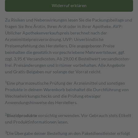
Widerruf erklären
Zu Risiken und Nebenwirkungen lesen Sie die Packungsbeilage und
fragen Sie Ihre Ärztin, Ihren Arzt oder in Ihrer Apotheke. AVP:
Üblicher Apothekenverkaufspreis berechnet nach der
Arzneimittelpreisverordnung. UVP: Unverbindliche
Preisempfehlung des Herstellers. Die angegebenen Preise
beinhalten die gesetzlich vorgeschriebene Mehrwertsteuer, ggf.
zzgl. 3,95 € Versandkosten. Ab 29,00 € Bestell­wert versand­kosten­
frei. Preisänderungen und Irrtümer vorbehalten. Alle Angebote
und Gratis-Beigaben nur solange der Vorrat reicht.
1
Eine pharmazeutische Prüfung der Arzneimittel und sonstigen
Produkte in deinem Warenkorb beinhaltet die Durchführung von
Wechselwirkungschecks und die Prüfung etwaiger
Anwendungshinweise des Herstellers.
2
Biozidprodukte
vorsichtig verwenden. Vor Gebrauch stets Etikett
und Produktinformationen lesen.
3
Die Übergabe deiner Bestellung an den Paketdienstleister erfolgt