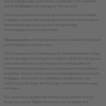
frei. Preisänderungen und Irrtümer vorbehalten. Alle Angebote
und Gratis-Beigaben nur solange der Vorrat reicht.
1
Eine pharmazeutische Prüfung der Arzneimittel und sonstigen
Produkte in deinem Warenkorb beinhaltet die Durchführung von
Wechselwirkungschecks und die Prüfung etwaiger
Anwendungshinweise des Herstellers.
2
Biozidprodukte
vorsichtig verwenden. Vor Gebrauch stets Etikett
und Produktinformationen lesen.
3
Die Übergabe deiner Bestellung an den Paketdienstleister erfolgt
bei uns werktags von Montag bis Freitag bis 18:00 Uhr. Der genaue
Lieferzeitpunkt kann je nach Region und in Abhängigkeit der
Produktverfügbarkeit sowie vom Zustellzeitpunkt des Spediteurs
abweichen. Darüber hinaus können notwendige pharmazeutische
Prüfungen, die zu deiner Arzneimittelsicherheit dienen, die
Lieferfrist um die Dauer der Prüfungen einschließlich Klärungen
verlängern.
4
Für verschreibungspflichtige Medikamente stellt der Arzt ein
Rezept aus und der Patient erhält sie in der Apotheke. Die