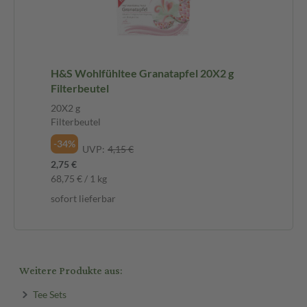
H&S Wohlfühltee Granatapfel 20X2 g
Filterbeutel
20X2 g
Filterbeutel
-34%
UVP:
4,15 €
2,75 €
68,75 € / 1 kg
sofort lieferbar
Weitere Produkte aus:
Tee Sets