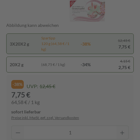
Abbildung kann abweichen
Spartipp
12,45 €
3X20X2 g
-38%
120 g (64,58 € / 1
7,75 €
kg)
4,15 €
20X2 g
-34%
(68,75 € / 1 kg)
2,75 €
-38%
UVP:
12,45 €
7,75 €
64,58 € / 1 kg
sofort lieferbar
Preise inkl. MwSt. ggf. zzgl. Versandkosten