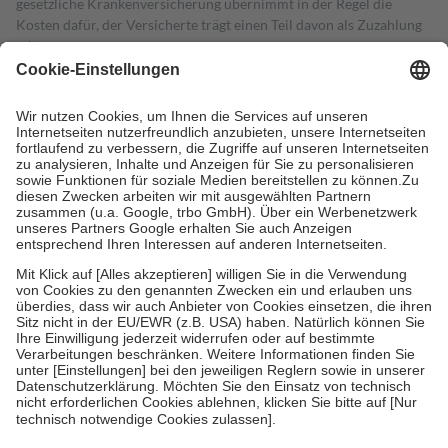
gesetzliche Krankenversicherung übernimmt in der Regel die
Kosten dafür, der Versicherte trägt einen Teil davon als Zuzahlung
mit.
Grundsätzlich leisten Mitglieder Zuzahlungen in Höhe von zehn
Prozent des Abgabepreises,
mindestens
jedoch
fünf Euro
und
höchstens zehn Euro.
Es sind jedoch nie mehr als die tatsächlichen
Kosten der Leistung zu entrichten.
Diese Regeln gelten grundsätzlich auch für Online-Apotheken.
Bei Heilmitteln und häuslicher Krankenpflege beträgt die
Zuzahlung zehn Prozent der Kosten sowie zehn Euro je
Verordnung.
Um das Engagement der Versicherten für ihre eigene Gesundheit zu
stärken und die besondere Stellung der Familie zu unterstützen,
fallen
keine Zuzahlungen
an bei:
• Kindern und Jugendlichen bis zum vollendeten 18. Lebensjahr
mit Ausnahme der Fahrkosten
• Untersuchungen zur Vorsorge und Früherkennung, die von der
GKV getragen werden
• empfohlenen Schutzimpfungen
• Harn- und Blutteststreifen
Wir nutzen Trusted Shops als unabhängigen Dienstleister für die