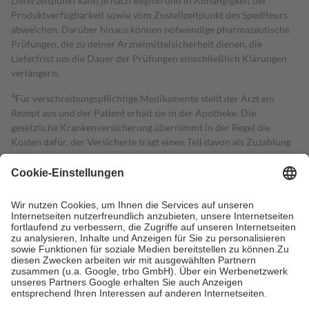
Lieferzeitpunkt kann je nach Region und in Abhängigkeit der
Produktverfügbarkeit sowie vom Zustellzeitpunkt des Spediteurs
abweichen. Darüber hinaus können notwendige pharmazeutische
Prüfungen, die zu deiner Arzneimittelsicherheit dienen, die
Lieferfrist um die Dauer der Prüfungen einschließlich Klärungen
verlängern.
4
Für verschreibungspflichtige Medikamente stellt der Arzt ein
Rezept aus und der Patient erhält sie in der Apotheke. Die
gesetzliche Krankenversicherung übernimmt in der Regel die
Kosten dafür, der Versicherte trägt einen Teil davon als Zuzahlung
mit.
Grundsätzlich leisten Mitglieder Zuzahlungen in Höhe von zehn
Prozent des Abgabepreises,
mindestens
jedoch
fünf Euro
und
höchstens zehn Euro.
Es sind jedoch nie mehr als die tatsächlichen
Kosten der Leistung zu entrichten.
Diese Regeln gelten grundsätzlich auch für Online-Apotheken.
Bei Heilmitteln und häuslicher Krankenpflege beträgt die
Zuzahlung zehn Prozent der Kosten sowie zehn Euro je
Verordnung.
Um das Engagement der Versicherten für ihre eigene Gesundheit zu
stärken und die besondere Stellung der Familie zu unterstützen,