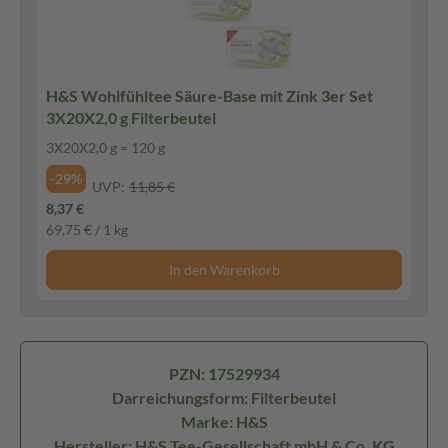
H&S Wohlfühltee Säure-Base mit Zink 3er Set
3X20X2,0 g Filterbeutel
3X20X2,0 g = 120 g
-29%
UVP:
11,85 €
8,37 €
69,75 € / 1 kg
In den Warenkorb
PZN: 17529934
Darreichungsform: Filterbeutel
Marke: H&S
Hersteller: H&S Tee-Gesellschaft mbH & Co. KG