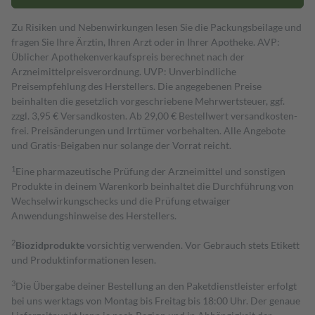
Zu Risiken und Nebenwirkungen lesen Sie die Packungsbeilage und
fragen Sie Ihre Ärztin, Ihren Arzt oder in Ihrer Apotheke. AVP:
Üblicher Apothekenverkaufspreis berechnet nach der
Arzneimittelpreisverordnung. UVP: Unverbindliche
Preisempfehlung des Herstellers. Die angegebenen Preise
beinhalten die gesetzlich vorgeschriebene Mehrwertsteuer, ggf.
zzgl. 3,95 € Versandkosten. Ab 29,00 € Bestell­wert versand­kosten­
frei. Preisänderungen und Irrtümer vorbehalten. Alle Angebote
und Gratis-Beigaben nur solange der Vorrat reicht.
1
Eine pharmazeutische Prüfung der Arzneimittel und sonstigen
Produkte in deinem Warenkorb beinhaltet die Durchführung von
Wechselwirkungschecks und die Prüfung etwaiger
Anwendungshinweise des Herstellers.
2
Biozidprodukte
vorsichtig verwenden. Vor Gebrauch stets Etikett
und Produktinformationen lesen.
3
Die Übergabe deiner Bestellung an den Paketdienstleister erfolgt
bei uns werktags von Montag bis Freitag bis 18:00 Uhr. Der genaue