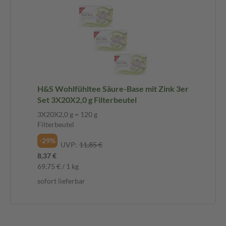
H&S Wohlfühltee Säure-Base mit Zink 3er
Set 3X20X2,0 g Filterbeutel
3X20X2,0 g = 120 g
Filterbeutel
-29%
UVP:
11,85 €
8,37 €
69,75 € / 1 kg
sofort lieferbar