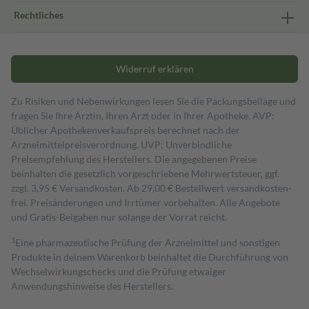
Rechtliches
Widerruf erklären
Zu Risiken und Nebenwirkungen lesen Sie die Packungsbeilage und
fragen Sie Ihre Ärztin, Ihren Arzt oder in Ihrer Apotheke. AVP:
Üblicher Apothekenverkaufspreis berechnet nach der
Arzneimittelpreisverordnung. UVP: Unverbindliche
Preisempfehlung des Herstellers. Die angegebenen Preise
beinhalten die gesetzlich vorgeschriebene Mehrwertsteuer, ggf.
zzgl. 3,95 € Versandkosten. Ab 29,00 € Bestell­wert versand­kosten­
frei. Preisänderungen und Irrtümer vorbehalten. Alle Angebote
und Gratis-Beigaben nur solange der Vorrat reicht.
1
Eine pharmazeutische Prüfung der Arzneimittel und sonstigen
Produkte in deinem Warenkorb beinhaltet die Durchführung von
Wechselwirkungschecks und die Prüfung etwaiger
Anwendungshinweise des Herstellers.