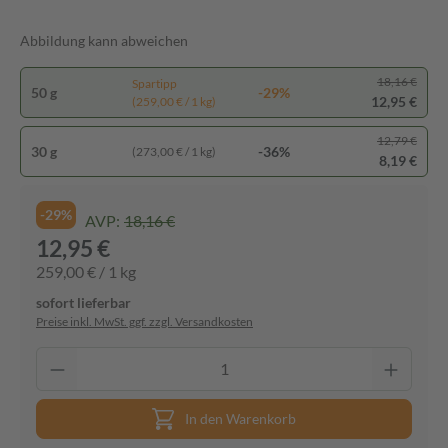
Abbildung kann abweichen
18,16 €
Spartipp
50 g
-29%
12,95 €
(259,00 € / 1 kg)
12,79 €
30 g
-36%
(273,00 € / 1 kg)
8,19 €
-29%
AVP:
18,16 €
12,95 €
259,00 € / 1 kg
sofort lieferbar
Preise inkl. MwSt. ggf. zzgl. Versandkosten
In den Warenkorb