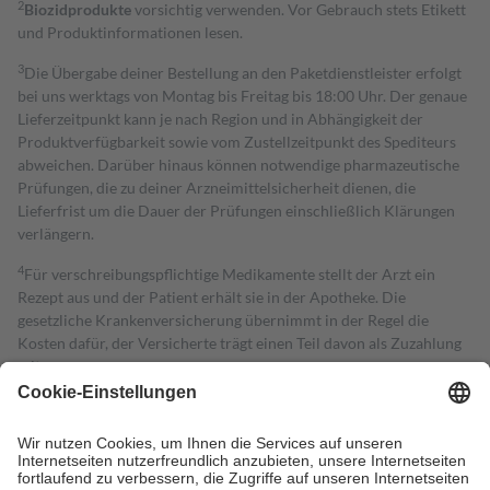
2
Biozidprodukte
vorsichtig verwenden. Vor Gebrauch stets Etikett
und Produktinformationen lesen.
3
Die Übergabe deiner Bestellung an den Paketdienstleister erfolgt
bei uns werktags von Montag bis Freitag bis 18:00 Uhr. Der genaue
Lieferzeitpunkt kann je nach Region und in Abhängigkeit der
Produktverfügbarkeit sowie vom Zustellzeitpunkt des Spediteurs
abweichen. Darüber hinaus können notwendige pharmazeutische
Prüfungen, die zu deiner Arzneimittelsicherheit dienen, die
Lieferfrist um die Dauer der Prüfungen einschließlich Klärungen
verlängern.
4
Für verschreibungspflichtige Medikamente stellt der Arzt ein
Rezept aus und der Patient erhält sie in der Apotheke. Die
gesetzliche Krankenversicherung übernimmt in der Regel die
Kosten dafür, der Versicherte trägt einen Teil davon als Zuzahlung
mit.
Grundsätzlich leisten Mitglieder Zuzahlungen in Höhe von zehn
Prozent des Abgabepreises,
mindestens
jedoch
fünf Euro
und
höchstens zehn Euro.
Es sind jedoch nie mehr als die tatsächlichen
Kosten der Leistung zu entrichten.
Diese Regeln gelten grundsätzlich auch für Online-Apotheken.