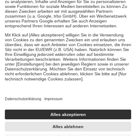
Bei Heilmitteln und häuslicher Krankenpflege beträgt die
Zuzahlung zehn Prozent der Kosten sowie zehn Euro je
Verordnung.
Um das Engagement der Versicherten für ihre eigene Gesundheit zu
stärken und die besondere Stellung der Familie zu unterstützen,
fallen
keine Zuzahlungen
an bei:
• Kindern und Jugendlichen bis zum vollendeten 18. Lebensjahr
mit Ausnahme der Fahrkosten
• Untersuchungen zur Vorsorge und Früherkennung, die von der
GKV getragen werden
• empfohlenen Schutzimpfungen
• Harn- und Blutteststreifen
Wir nutzen Trusted Shops als unabhängigen Dienstleister für die
Einholung von Bewertungen. Trusted Shops hat Maßnahmen
getroffen, um sicherzustellen, dass es sich um echte Bewertungen
handelt. Mehr Informationen findest du hier:
https://help.etrusted.com/hc/de/articles/4419944605341
Einige Bilder und Inhalte wurden unter Zuhilfenahme künstlicher
Intelligenz erstellt.