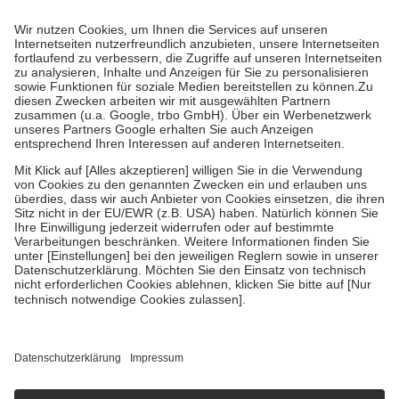
Prozent des Abgabepreises,
mindestens
jedoch
fünf Euro
und
höchstens zehn Euro.
Es sind jedoch nie mehr als die tatsächlichen
Kosten der Leistung zu entrichten.
Diese Regeln gelten grundsätzlich auch für Online-Apotheken.
Bei Heilmitteln und häuslicher Krankenpflege beträgt die
Zuzahlung zehn Prozent der Kosten sowie zehn Euro je
Verordnung.
Um das Engagement der Versicherten für ihre eigene Gesundheit zu
stärken und die besondere Stellung der Familie zu unterstützen,
fallen
keine Zuzahlungen
an bei:
• Kindern und Jugendlichen bis zum vollendeten 18. Lebensjahr
mit Ausnahme der Fahrkosten
• Untersuchungen zur Vorsorge und Früherkennung, die von der
GKV getragen werden
• empfohlenen Schutzimpfungen
• Harn- und Blutteststreifen
Wir nutzen Trusted Shops als unabhängigen Dienstleister für die
Einholung von Bewertungen. Trusted Shops hat Maßnahmen
getroffen, um sicherzustellen, dass es sich um echte Bewertungen
handelt. Mehr Informationen findest du hier:
https://help.etrusted.com/hc/de/articles/4419944605341