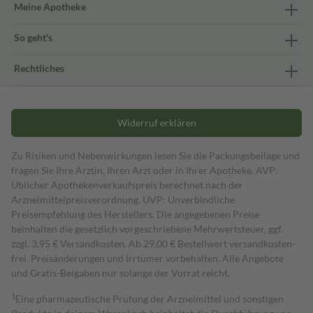
Meine Apotheke
So geht's
Rechtliches
Widerruf erklären
Zu Risiken und Nebenwirkungen lesen Sie die Packungsbeilage und
fragen Sie Ihre Ärztin, Ihren Arzt oder in Ihrer Apotheke. AVP:
Üblicher Apothekenverkaufspreis berechnet nach der
Arzneimittelpreisverordnung. UVP: Unverbindliche
Preisempfehlung des Herstellers. Die angegebenen Preise
beinhalten die gesetzlich vorgeschriebene Mehrwertsteuer, ggf.
zzgl. 3,95 € Versandkosten. Ab 29,00 € Bestell­wert versand­kosten­
frei. Preisänderungen und Irrtümer vorbehalten. Alle Angebote
und Gratis-Beigaben nur solange der Vorrat reicht.
1
Eine pharmazeutische Prüfung der Arzneimittel und sonstigen