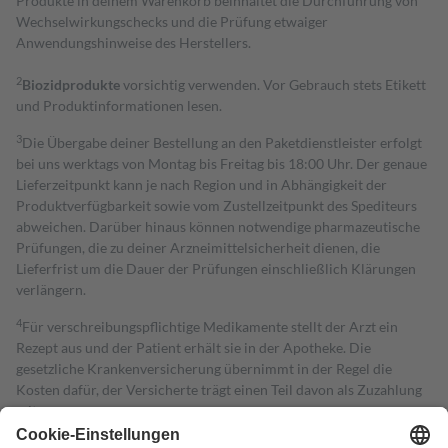
Produkte in deinem Warenkorb beinhaltet die Durchführung von
Wechselwirkungschecks und die Prüfung etwaiger
Anwendungshinweise des Herstellers.
2
Biozidprodukte
vorsichtig verwenden. Vor Gebrauch stets Etikett
und Produktinformationen lesen.
3
Die Übergabe deiner Bestellung an den Paketdienstleister erfolgt
bei uns werktags von Montag bis Freitag bis 18:00 Uhr. Der genaue
Lieferzeitpunkt kann je nach Region und in Abhängigkeit der
Produktverfügbarkeit sowie vom Zustellzeitpunkt des Spediteurs
abweichen. Darüber hinaus können notwendige pharmazeutische
Prüfungen, die zu deiner Arzneimittelsicherheit dienen, die
Lieferfrist um die Dauer der Prüfungen einschließlich Klärungen
verlängern.
4
Für verschreibungspflichtige Medikamente stellt der Arzt ein
Rezept aus und der Patient erhält sie in der Apotheke. Die
gesetzliche Krankenversicherung übernimmt in der Regel die
Kosten dafür, der Versicherte trägt einen Teil davon als Zuzahlung
mit.
Grundsätzlich leisten Mitglieder Zuzahlungen in Höhe von zehn