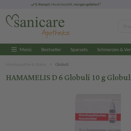
3
E-Rezept:
Heute bestellt,
morgen geliefert
Menü
Bestseller
Sparsets
Schmerzen & Ver
Homöopathie & Natur
Globuli
HAMAMELIS D 6 Globuli 10 g Globul