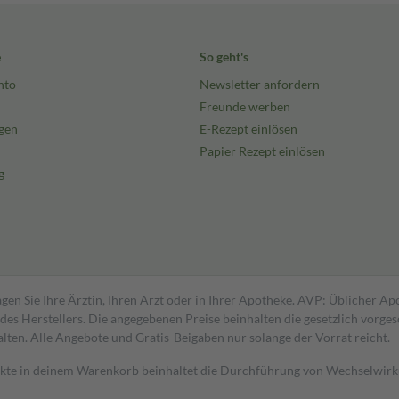
e
So geht's
nto
Newsletter anfordern
Freunde werben
gen
E-Rezept einlösen
Papier Rezept einlösen
g
gen Sie Ihre Ärztin, Ihren Arzt oder in Ihrer Apotheke. AVP: Üblicher A
s Herstellers. Die angegebenen Preise beinhalten die gesetzlich vorgesc
alten. Alle Angebote und Gratis-Beigaben nur solange der Vorrat reicht.
dukte in deinem Warenkorb beinhaltet die Durchführung von Wechselwir