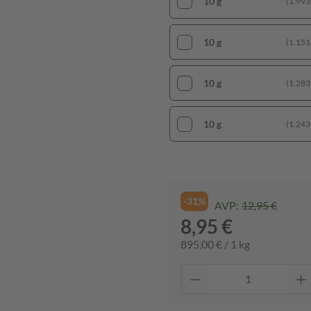
10 g
(1.993,
10 g
(1.151,
10 g
(1.283,
10 g
(1.243,
-31%
AVP:
12,95 €
8,95 €
895,00 € / 1 kg