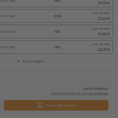
-4%
00 € / 1 kg)
19,93 €
AVP:
12,95 €
-11%
00 € / 1 kg)
11,51 €
AVP:
13,45 €
-5%
00 € / 1 kg)
12,83 €
AVP:
12,95 €
-4%
00 € / 1 kg)
12,43 €
Alle anzeigen
sofort lieferbar
Preise inkl. MwSt. ggf. zzgl. Versandkosten
In den Warenkorb