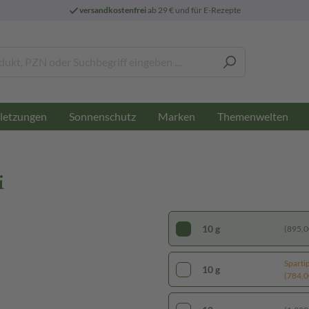
versandkostenfrei
ab 29 € und für E-Rezepte
letzungen
Sonnenschutz
Marken
Themenwelten
i
10 g
(895,00
Sparti
10 g
(784,00