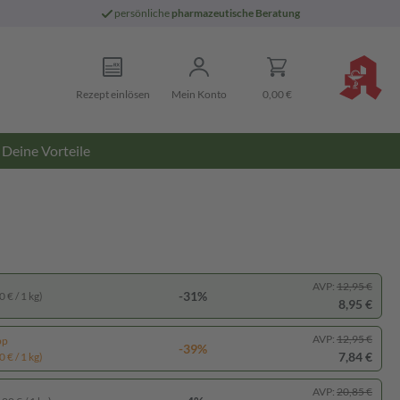
persönliche
pharmazeutische Beratung
Rezept einlösen
Mein Konto
0,00 €
Deine Vorteile
AVP:
12,95 €
-31%
 € / 1 kg)
8,95 €
AVP:
12,95 €
pp
-39%
7,84 €
 € / 1 kg)
AVP:
20,85 €