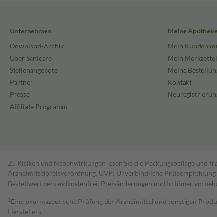
Unternehmen
Meine Apothek
Download-Archiv
Mein Kundenko
Über Sanicare
Mein Merkzettel
Stellenangebote
Meine Bestellun
Partner
Kontakt
Presse
Neuregistrierun
Affiliate Programm
Zu Risiken und Nebenwirkungen lesen Sie die Packungsbeilage und fra
Arzneimittelpreisverordnung. UVP: Unverbindliche Preisempfehlung de
Bestell­wert versand­kosten­frei. Preisänderungen und Irrtümer vorbeh
1
Eine pharmazeutische Prüfung der Arzneimittel und sonstigen Pro
Herstellers.