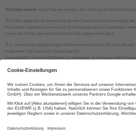
2
Biozidprodukte
vorsichtig verwenden. Vor Gebrauch stets Etikett u
3
Die Übergabe deiner Bestellung an den Paketdienstleister erfolgt bei
Produktverfügbarkeit sowie vom Zustellzeitpunkt des Spediteurs abwe
Dauer der Prüfungen einschließlich Klärungen verlängern.
4
Für verschreibungspflichtige Medikamente stellt der Arzt ein Rezept 
trägt einen Teil davon als Zuzahlung mit.
Grundsätzlich leisten Mitglieder Zuzahlungen in Höhe von zehn Proz
zu entrichten.
Diese Regeln gelten grundsätzlich auch für Online-Apotheken.
Bei Heilmitteln und häuslicher Krankenpflege beträgt die Zuzahlung 
Um das Engagement der Versicherten für ihre eigene Gesundheit zu stä
• Kindern und Jugendlichen bis zum vollendeten 18. Lebensjahr mit
• Untersuchungen zur Vorsorge und Früherkennung, die von der GKV
• empfohlenen Schutzimpfungen
• Harn- und Blutteststreifen
Wir nutzen Trusted Shops als unabhängigen Dienstleister für die Ein
Informationen findest du hier: https://help.etrusted.com/hc/de/arti