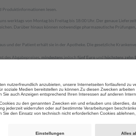
nd Produktinformationen lesen.
 uns werktags von Montag bis Freitag bis 18:00 Uhr. Der genaue Lieferze
ichen. Darüber hinaus können notwendige pharmazeutische Prüfungen, die
aus und der Patient erhält sie in der Apotheke. Die gesetzliche Krankenv
ent des Abgabepreises,
mindestens
jedoch
fünf Euro
und
höchstens zehn 
zehn Prozent der Kosten sowie zehn Euro je Verordnung.
rken und die besondere Stellung der Familie zu unterstützen, fallen
kein
 Ausnahme der Fahrkosten
 getragen werden
holung von Bewertungen. Trusted Shops hat Maßnahmen getroffen, um sic
cles/4419944605341