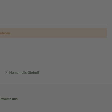
nderen.
Hamamelis Globuli
Bewerte uns