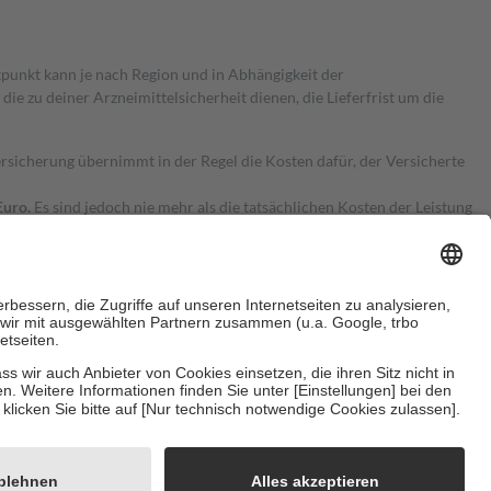
itpunkt kann je nach Region und in Abhängigkeit der
 zu deiner Arzneimittelsicherheit dienen, die Lieferfrist um die
ersicherung übernimmt in der Regel die Kosten dafür, der Versicherte
Euro.
Es sind jedoch nie mehr als die tatsächlichen Kosten der Leistung
e Zuzahlungen
an bei:
herzustellen, dass es sich um echte Bewertungen handelt. Mehr