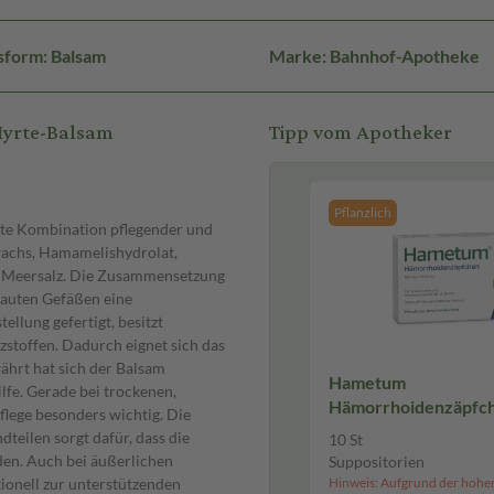
sform: Balsam
Marke: Bahnhof-Apotheke
Myrte-Balsam
Tipp vom Apotheker
Pflanzlich
te Kombination pflegender und
lwachs, Hamamelishydrolat,
nd Meersalz. Die Zusammensetzung
stauten Gefäßen eine
ellung gefertigt, besitzt
zstoffen. Dadurch eignet sich das
ährt hat sich der Balsam
Hametum
fe. Gerade bei trockenen,
Hämorrhoidenzäpfch
Pflege besonders wichtig. Die
Suppositorien
eilen sorgt dafür, dass die
10 St
den. Auch bei äußerlichen
Suppositorien
onell zur unterstützenden