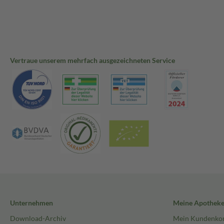
Bahnhof-Apotheke Apotheker A. & D. Wolz OHG
Bahnhofstraße 12
87435 Kempten
Deutschland
Webseite:https://www.bahnhof-apotheke.de
Vertraue unserem mehrfach ausgezeichneten Service
Ansprechpartner: Dietmar Wolz
Tel: +49 831 5226611
E-Mail: info@bahnhof-apotheke.de
Impressum: https://www.bahnhof-apotheke.de/impressum#c
Unternehmen
Meine Apothek
Download-Archiv
Mein Kundenko