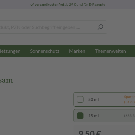
versandkostenfrei
ab 29 € und für E-Rezepte
letzungen
Sonnenschutz
Marken
Themenwelten
lsam
Sparti
50 ml
(319,00
15 ml
(633,33
9,50 €