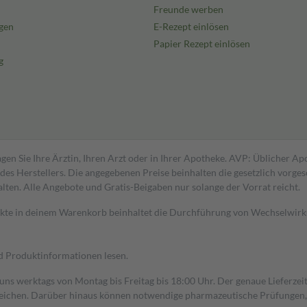
Freunde werben
gen
E-Rezept einlösen
Papier Rezept einlösen
g
gen Sie Ihre Ärztin, Ihren Arzt oder in Ihrer Apotheke. AVP: Üblicher A
s Herstellers. Die angegebenen Preise beinhalten die gesetzlich vorgesc
alten. Alle Angebote und Gratis-Beigaben nur solange der Vorrat reicht.
dukte in deinem Warenkorb beinhaltet die Durchführung von Wechselwir
nd Produktinformationen lesen.
 uns werktags von Montag bis Freitag bis 18:00 Uhr. Der genaue Lieferze
ichen. Darüber hinaus können notwendige pharmazeutische Prüfungen, die