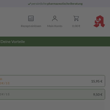
persönliche
pharmazeutische Beratung
Rezept einlösen
Mein Konto
0,00 €
Deine Vorteile
pp
15,95 €
 € / 1 l)
9,50 €
 € / 1 l)