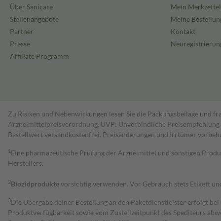
Über Sanicare
Mein Merkzettel
Stellenangebote
Meine Bestellun
Partner
Kontakt
Presse
Neuregistrierun
Affiliate Programm
Zu Risiken und Nebenwirkungen lesen Sie die Packungsbeilage und fra
Arzneimittelpreisverordnung. UVP: Unverbindliche Preisempfehlung de
Bestell­wert versand­kosten­frei. Preisänderungen und Irrtümer vorbeh
1
Eine pharmazeutische Prüfung der Arzneimittel und sonstigen Pro
Herstellers.
2
Biozidprodukte
vorsichtig verwenden. Vor Gebrauch stets Etikett u
3
Die Übergabe deiner Bestellung an den Paketdienstleister erfolgt bei
Produktverfügbarkeit sowie vom Zustellzeitpunkt des Spediteurs abwe