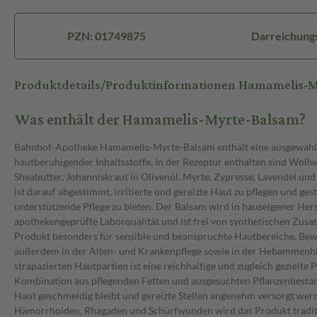
PZN: 01749875
Darreichung
Produktdetails/Produktinformationen Hamamelis-
Was enthält der Hamamelis-Myrte-Balsam?
Bahnhof-Apotheke Hamamelis-Myrte-Balsam enthält eine ausgewähl
hautberuhigender Inhaltsstoffe. In der Rezeptur enthalten sind Wol
Sheabutter, Johanniskraut in Olivenöl, Myrte, Zypresse, Lavendel u
ist darauf abgestimmt, irritierte und gereizte Haut zu pflegen und ge
unterstützende Pflege zu bieten. Der Balsam wird in hauseigener Herst
apothekengeprüfte Laborqualität und ist frei von synthetischen Zusat
Produkt besonders für sensible und beanspruchte Hautbereiche. Bew
außerdem in der Alten- und Krankenpflege sowie in der Hebammenhil
strapazierten Hautpartien ist eine reichhaltige und zugleich gezielte 
Kombination aus pflegenden Fetten und ausgesuchten Pflanzenbestandt
Haut geschmeidig bleibt und gereizte Stellen angenehm versorgt wer
Hämorrhoiden, Rhagaden und Schürfwunden wird das Produkt traditi