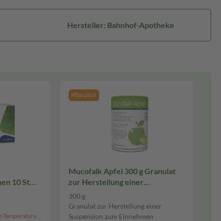
Hersteller: Bahnhof-Apotheke
Pflanzlich
Mucofalk Apfel 300 g Granulat
en 10 St
zur Herstellung einer
Suspension zum Einnehmen
300 g
Granulat zur Herstellung einer
Hinweis: Aufgrund der hohen Temperaturen kann dieser Artikel derzeit nicht an Packstationen versendet werden.
Suspension zum Einnehmen