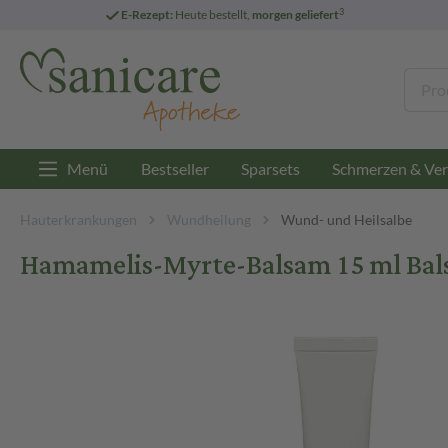
3
E-Rezept:
Heute bestellt,
morgen geliefert
Menü
Bestseller
Sparsets
Schmerzen & Ver
Hauterkrankungen
Wundheilung
Wund- und Heilsalbe
Hamamelis-Myrte-Balsam 15 ml Ba