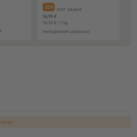
-22%
AVP:
21,65 €
16,95 €
56,50 € / 1 kg
t
Verfügbarkeit unbekannt
nderen.