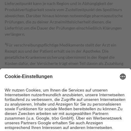
Lieferzeitpunkt kann je nach Region und in Abhängigkeit der
Produktverfügbarkeit sowie vom Zustellzeitpunkt des Spediteurs
abweichen. Darüber hinaus können notwendige pharmazeutische
Prüfungen, die zu deiner Arzneimittelsicherheit dienen, die
Lieferfrist um die Dauer der Prüfungen einschließlich Klärungen
verlängern.
4
Für verschreibungspflichtige Medikamente stellt der Arzt ein
Rezept aus und der Patient erhält sie in der Apotheke. Die
gesetzliche Krankenversicherung übernimmt in der Regel die
Kosten dafür, der Versicherte trägt einen Teil davon als Zuzahlung
mit.
Grundsätzlich leisten Mitglieder Zuzahlungen in Höhe von zehn
Prozent des Abgabepreises,
mindestens
jedoch
fünf Euro
und
höchstens zehn Euro.
Es sind jedoch nie mehr als die tatsächlichen
Kosten der Leistung zu entrichten.
Diese Regeln gelten grundsätzlich auch für Online-Apotheken.
Bei Heilmitteln und häuslicher Krankenpflege beträgt die
Zuzahlung zehn Prozent der Kosten sowie zehn Euro je
Verordnung.
Um das Engagement der Versicherten für ihre eigene Gesundheit zu
stärken und die besondere Stellung der Familie zu unterstützen,