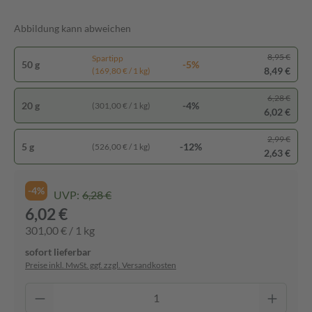
Abbildung kann abweichen
8,95 €
Spartipp
50 g
-5%
8,49 €
(169,80 € / 1 kg)
6,28 €
20 g
-4%
(301,00 € / 1 kg)
6,02 €
2,99 €
5 g
-12%
(526,00 € / 1 kg)
2,63 €
-4%
UVP:
6,28 €
6,02 €
301,00 € / 1 kg
sofort lieferbar
Preise inkl. MwSt. ggf. zzgl. Versandkosten