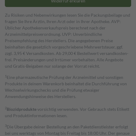
Widerruf erklären
Zu Risiken und Nebenwirkungen lesen Sie die Packungsbeilage und
fragen Sie Ihre Ärztin, Ihren Arzt oder in Ihrer Apotheke. AVP:
Üblicher Apothekenverkaufspreis berechnet nach der
Arzneimittelpreisverordnung. UVP: Unverbindliche
Preisempfehlung des Herstellers. Die angegebenen Preise
beinhalten die gesetzlich vorgeschriebene Mehrwertsteuer, ggf.
zzgl. 3,95 € Versandkosten. Ab 29,00 € Bestell­wert versand­kosten­
frei. Preisänderungen und Irrtümer vorbehalten. Alle Angebote
und Gratis-Beigaben nur solange der Vorrat reicht.
1
Eine pharmazeutische Prüfung der Arzneimittel und sonstigen
Produkte in deinem Warenkorb beinhaltet die Durchführung von
Wechselwirkungschecks und die Prüfung etwaiger
Anwendungshinweise des Herstellers.
2
Biozidprodukte
vorsichtig verwenden. Vor Gebrauch stets Etikett
und Produktinformationen lesen.
3
Die Übergabe deiner Bestellung an den Paketdienstleister erfolgt
bei uns werktags von Montag bis Freitag bis 18:00 Uhr. Der genaue