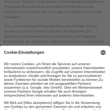
abweichen. Darüber hinaus können notwendige pharmazeutische
Prüfungen, die zu deiner Arzneimittelsicherheit dienen, die
Lieferfrist um die Dauer der Prüfungen einschließlich Klärungen
verlängern.
4
Für verschreibungspflichtige Medikamente stellt der Arzt ein
Rezept aus und der Patient erhält sie in der Apotheke. Die
gesetzliche Krankenversicherung übernimmt in der Regel die
Kosten dafür, der Versicherte trägt einen Teil davon als Zuzahlung
mit.
Grundsätzlich leisten Mitglieder Zuzahlungen in Höhe von zehn
Prozent des Abgabepreises,
mindestens
jedoch
fünf Euro
und
höchstens zehn Euro.
Es sind jedoch nie mehr als die tatsächlichen
Kosten der Leistung zu entrichten.
Diese Regeln gelten grundsätzlich auch für Online-Apotheken.
Bei Heilmitteln und häuslicher Krankenpflege beträgt die
Zuzahlung zehn Prozent der Kosten sowie zehn Euro je
Verordnung.
Um das Engagement der Versicherten für ihre eigene Gesundheit zu
stärken und die besondere Stellung der Familie zu unterstützen,
fallen
keine Zuzahlungen
an bei:
• Kindern und Jugendlichen bis zum vollendeten 18. Lebensjahr