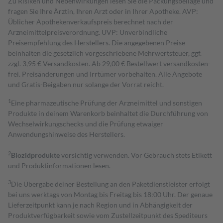
Zu Risiken und Nebenwirkungen lesen Sie die Packungsbeilage und
fragen Sie Ihre Ärztin, Ihren Arzt oder in Ihrer Apotheke. AVP:
Üblicher Apothekenverkaufspreis berechnet nach der
Arzneimittelpreisverordnung. UVP: Unverbindliche
Preisempfehlung des Herstellers. Die angegebenen Preise
beinhalten die gesetzlich vorgeschriebene Mehrwertsteuer, ggf.
zzgl. 3,95 € Versandkosten. Ab 29,00 € Bestell­wert versand­kosten­
frei. Preisänderungen und Irrtümer vorbehalten. Alle Angebote
und Gratis-Beigaben nur solange der Vorrat reicht.
1
Eine pharmazeutische Prüfung der Arzneimittel und sonstigen
Produkte in deinem Warenkorb beinhaltet die Durchführung von
Wechselwirkungschecks und die Prüfung etwaiger
Anwendungshinweise des Herstellers.
2
Biozidprodukte
vorsichtig verwenden. Vor Gebrauch stets Etikett
und Produktinformationen lesen.
3
Die Übergabe deiner Bestellung an den Paketdienstleister erfolgt
bei uns werktags von Montag bis Freitag bis 18:00 Uhr. Der genaue
Lieferzeitpunkt kann je nach Region und in Abhängigkeit der
Produktverfügbarkeit sowie vom Zustellzeitpunkt des Spediteurs