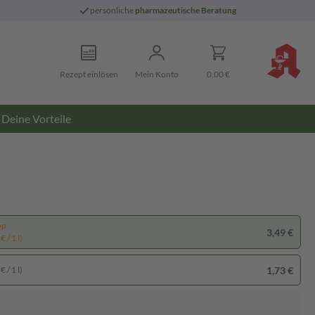
persönliche
pharmazeutische Beratung
Rezept einlösen
Mein Konto
0,00 €
Deine Vorteile
pp
3,49 €
 / 1 l)
1,73 €
 / 1 l)