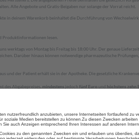
alten. Alle Angebote und Gratis-Beigaben nur solange der Vorrat reicht.
dukte in deinem Warenkorb beinhaltet die Durchführung von Wechselwir
nd Produktinformationen lesen.
 uns werktags von Montag bis Freitag bis 18:00 Uhr. Der genaue Lieferze
ichen. Darüber hinaus können notwendige pharmazeutische Prüfungen, die
aus und der Patient erhält sie in der Apotheke. Die gesetzliche Krankenv
ent des Abgabepreises,
mindestens
jedoch
fünf Euro
und
höchstens zehn 
zehn Prozent der Kosten sowie zehn Euro je Verordnung.
rken und die besondere Stellung der Familie zu unterstützen, fallen
kein
 Ausnahme der Fahrkosten
 getragen werden