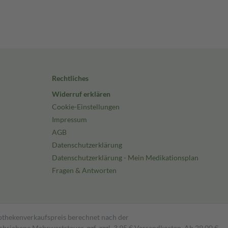
Rechtliches
Widerruf erklären
Cookie-Einstellungen
Impressum
AGB
Datenschutzerklärung
Datenschutzerklärung - Mein Medikationsplan
Fragen & Antworten
pothekenverkaufspreis berechnet nach der
hriebene Mehrwertsteuer, ggf. zzgl. 3,95 € Versandkosten. Ab 29,00 €