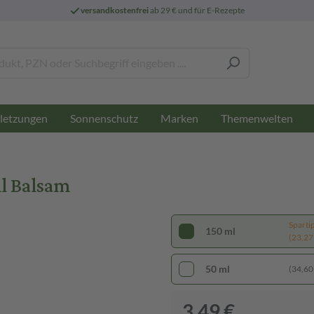
versandkostenfrei
ab 29 € und für E-Rezepte
letzungen
Sonnenschutz
Marken
Themenwelten
l Balsam
Sparti
150 ml
(23,27 €
50 ml
(34,60 €
3,49 €