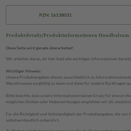
PZN: 16138031
Produktdetails/Produktinformationen Handbalsam 
Diese Seite wird gerade überarbeitet!
Wir arbeiten daran, dir hier bald alle wichtigen Informationen bereitz
Wichtiger Hinweis:
Unsere Produktangaben dienen ausschließlich zu Informationszwecken
Warnhinweise sorgfältig zu lesen und diese für spätere Rückfragen au
Bitte beachte, dass unsere Informationen keinen Ersatz für eine prof
möglichen Risiken oder Nebenwirkungen empfehlen wir dir, medizini
Für die Richtigkeit und Vollständigkeit der Produktangaben, die vo
selbstverständlich unberührt.
Zu Risiken und Nebenwirkungen lesen Sie die Packungsbeilage und frag