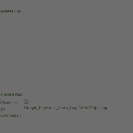
Bewerte uns
Sanicare App