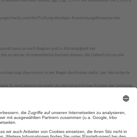
kungschecks und die Prüfung etwaiger Anwendungshinweise des
itpunkt kann je nach Region und in Abhängigkeit der
 zu deiner Arzneimittelsicherheit dienen, die Lieferfrist um die
ersicherung übernimmt in der Regel die Kosten dafür, der Versicherte
Euro.
Es sind jedoch nie mehr als die tatsächlichen Kosten der Leistung
e Zuzahlungen
an bei: