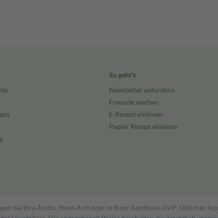
e
So geht's
nto
Newsletter anfordern
Freunde werben
gen
E-Rezept einlösen
Papier Rezept einlösen
g
gen Sie Ihre Ärztin, Ihren Arzt oder in Ihrer Apotheke. AVP: Üblicher A
s Herstellers. Die angegebenen Preise beinhalten die gesetzlich vorgesc