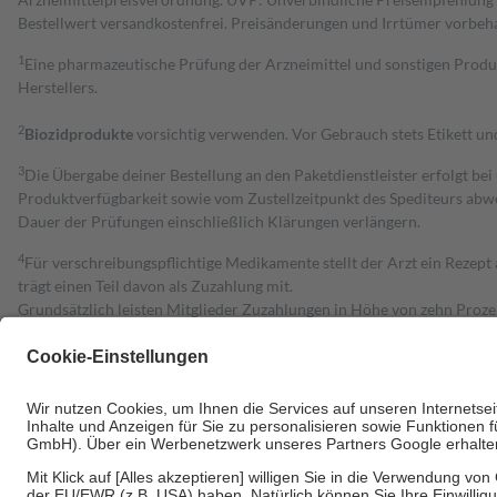
Bestell­wert versand­kosten­frei. Preisänderungen und Irrtümer vorbeh
1
Eine pharmazeutische Prüfung der Arzneimittel und sonstigen Pro
Herstellers.
2
Biozidprodukte
vorsichtig verwenden. Vor Gebrauch stets Etikett u
3
Die Übergabe deiner Bestellung an den Paketdienstleister erfolgt bei
Produktverfügbarkeit sowie vom Zustellzeitpunkt des Spediteurs abwe
Dauer der Prüfungen einschließlich Klärungen verlängern.
4
Für verschreibungspflichtige Medikamente stellt der Arzt ein Rezept 
trägt einen Teil davon als Zuzahlung mit.
Grundsätzlich leisten Mitglieder Zuzahlungen in Höhe von zehn Proz
zu entrichten.
Diese Regeln gelten grundsätzlich auch für Online-Apotheken.
Bei Heilmitteln und häuslicher Krankenpflege beträgt die Zuzahlung 
Um das Engagement der Versicherten für ihre eigene Gesundheit zu stä
• Kindern und Jugendlichen bis zum vollendeten 18. Lebensjahr mit
• Untersuchungen zur Vorsorge und Früherkennung, die von der GKV
• empfohlenen Schutzimpfungen
• Harn- und Blutteststreifen