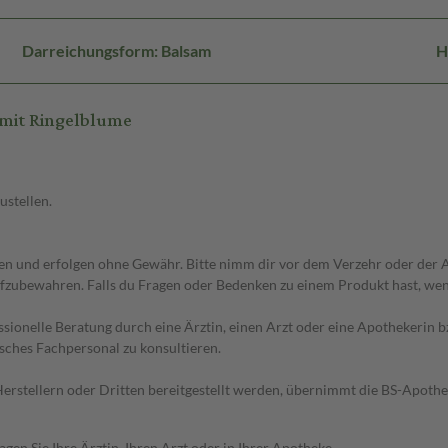
Darreichungsform: Balsam
H
mit Ringelblume
ustellen.
 und erfolgen ohne Gewähr. Bitte nimm dir vor dem Verzehr oder der An
fzubewahren. Falls du Fragen oder Bedenken zu einem Produkt hast, wende
essionelle Beratung durch eine Ärztin, einen Arzt oder eine Apothekerin
sches Fachpersonal zu konsultieren.
n Herstellern oder Dritten bereitgestellt werden, übernimmt die BS-Apot
en Sie Ihre Ärztin, Ihren Arzt oder in Ihrer Apotheke.