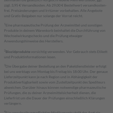
zzgl. 3,95 € Versandkosten. Ab 29,00 € Bestell­wert versand­kosten­
frei. Preisänderungen und Irrtümer vorbehalten. Alle Angebote
und Gratis-Beigaben nur solange der Vorrat reicht.
1
Eine pharmazeutische Prüfung der Arzneimittel und sonstigen
Produkte in deinem Warenkorb beinhaltet die Durchführung von
Wechselwirkungschecks und die Prüfung etwaiger
Anwendungshinweise des Herstellers.
2
Biozidprodukte
vorsichtig verwenden. Vor Gebrauch stets Etikett
und Produktinformationen lesen.
3
Die Übergabe deiner Bestellung an den Paketdienstleister erfolgt
bei uns werktags von Montag bis Freitag bis 18:00 Uhr. Der genaue
Lieferzeitpunkt kann je nach Region und in Abhängigkeit der
Produktverfügbarkeit sowie vom Zustellzeitpunkt des Spediteurs
abweichen. Darüber hinaus können notwendige pharmazeutische
Prüfungen, die zu deiner Arzneimittelsicherheit dienen, die
Lieferfrist um die Dauer der Prüfungen einschließlich Klärungen
verlängern.
4
Für verschreibungspflichtige Medikamente stellt der Arzt ein