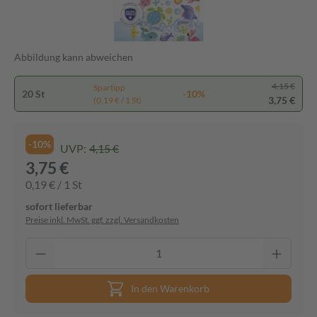
Abbildung kann abweichen
4,15 €
Spartipp
20 St
-10%
3,75 €
(0,19 € / 1 St)
-10%
UVP:
4,15 €
3,75 €
0,19 € / 1 St
sofort lieferbar
Preise inkl. MwSt. ggf. zzgl. Versandkosten
In den Warenkorb