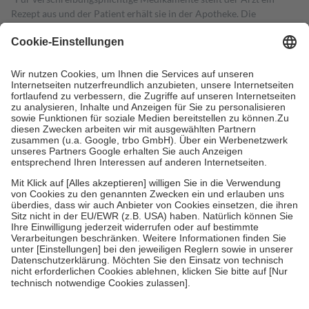
Rezept aus und der Patient erhält sie in der Apotheke. Die
gesetzliche Krankenversicherung übernimmt in der Regel die
Kosten dafür, der Versicherte trägt einen Teil davon als Zuzahlung
mit.
Grundsätzlich leisten Mitglieder Zuzahlungen in Höhe von zehn
Prozent des Abgabepreises,
mindestens
jedoch
fünf Euro
und
höchstens zehn Euro.
Es sind jedoch nie mehr als die tatsächlichen
Kosten der Leistung zu entrichten.
Diese Regeln gelten grundsätzlich auch für Online-Apotheken.
Bei Heilmitteln und häuslicher Krankenpflege beträgt die
Zuzahlung zehn Prozent der Kosten sowie zehn Euro je
Verordnung.
Um das Engagement der Versicherten für ihre eigene Gesundheit zu
stärken und die besondere Stellung der Familie zu unterstützen,
fallen
keine Zuzahlungen
an bei:
• Kindern und Jugendlichen bis zum vollendeten 18. Lebensjahr
mit Ausnahme der Fahrkosten
• Untersuchungen zur Vorsorge und Früherkennung, die von der
GKV getragen werden
• empfohlenen Schutzimpfungen
• Harn- und Blutteststreifen