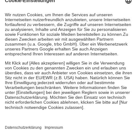
Prozent des Abgabepreises,
mindestens
jedoch
fünf Euro
und
höchstens zehn Euro.
Es sind jedoch nie mehr als die tatsächlichen
Kosten der Leistung zu entrichten.
Diese Regeln gelten grundsätzlich auch für Online-Apotheken.
Bei Heilmitteln und häuslicher Krankenpflege beträgt die
Zuzahlung zehn Prozent der Kosten sowie zehn Euro je
Verordnung.
Um das Engagement der Versicherten für ihre eigene Gesundheit zu
stärken und die besondere Stellung der Familie zu unterstützen,
fallen
keine Zuzahlungen
an bei:
• Kindern und Jugendlichen bis zum vollendeten 18. Lebensjahr
mit Ausnahme der Fahrkosten
• Untersuchungen zur Vorsorge und Früherkennung, die von der
GKV getragen werden
• empfohlenen Schutzimpfungen
• Harn- und Blutteststreifen
Wir nutzen Trusted Shops als unabhängigen Dienstleister für die
Einholung von Bewertungen. Trusted Shops hat Maßnahmen
getroffen, um sicherzustellen, dass es sich um echte Bewertungen
handelt. Mehr Informationen findest du hier: