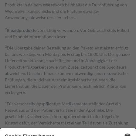
Produkte in deinem Warenkorb beinhaltet die Durchführung von
Wechselwirkungschecks und die Prüfung etwaiger
Anwendungshinweise des Herstellers.
2
Biozidprodukte
vorsichtig verwenden. Vor Gebrauch stets Etikett
und Produktinformationen lesen.
3
Die Übergabe deiner Bestellung an den Paketdienstleister erfolgt
bei uns werktags von Montag bis Freitag bis 18:00 Uhr. Der genaue
Lieferzeitpunkt kann je nach Region und in Abhängigkeit der
Produktverfügbarkeit sowie vom Zustellzeitpunkt des Spediteurs
abweichen. Darüber hinaus können notwendige pharmazeutische
Prüfungen, die zu deiner Arzneimittelsicherheit dienen, die
Lieferfrist um die Dauer der Prüfungen einschließlich Klärungen
verlängern.
4
Für verschreibungspflichtige Medikamente stellt der Arzt ein
Rezept aus und der Patient erhält sie in der Apotheke. Die
gesetzliche Krankenversicherung übernimmt in der Regel die
Kosten dafür, der Versicherte trägt einen Teil davon als Zuzahlung
mit.
Grundsätzlich leisten Mitglieder Zuzahlungen in Höhe von zehn