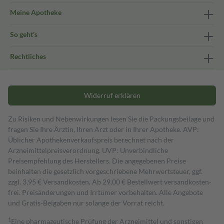
Meine Apotheke
So geht's
Rechtliches
Widerruf erklären
Zu Risiken und Nebenwirkungen lesen Sie die Packungsbeilage und
fragen Sie Ihre Ärztin, Ihren Arzt oder in Ihrer Apotheke. AVP:
Üblicher Apothekenverkaufspreis berechnet nach der
Arzneimittelpreisverordnung. UVP: Unverbindliche
Preisempfehlung des Herstellers. Die angegebenen Preise
beinhalten die gesetzlich vorgeschriebene Mehrwertsteuer, ggf.
zzgl. 3,95 € Versandkosten. Ab 29,00 € Bestell­wert versand­kosten­
frei. Preisänderungen und Irrtümer vorbehalten. Alle Angebote
und Gratis-Beigaben nur solange der Vorrat reicht.
1
Eine pharmazeutische Prüfung der Arzneimittel und sonstigen