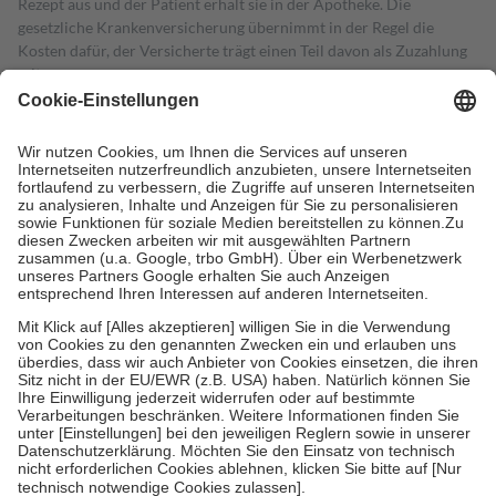
Rezept aus und der Patient erhält sie in der Apotheke. Die
gesetzliche Krankenversicherung übernimmt in der Regel die
Kosten dafür, der Versicherte trägt einen Teil davon als Zuzahlung
mit.
Grundsätzlich leisten Mitglieder Zuzahlungen in Höhe von zehn
Prozent des Abgabepreises,
mindestens
jedoch
fünf Euro
und
höchstens zehn Euro.
Es sind jedoch nie mehr als die tatsächlichen
Kosten der Leistung zu entrichten.
Diese Regeln gelten grundsätzlich auch für Online-Apotheken.
Bei Heilmitteln und häuslicher Krankenpflege beträgt die
Zuzahlung zehn Prozent der Kosten sowie zehn Euro je
Verordnung.
Um das Engagement der Versicherten für ihre eigene Gesundheit zu
stärken und die besondere Stellung der Familie zu unterstützen,
fallen
keine Zuzahlungen
an bei:
• Kindern und Jugendlichen bis zum vollendeten 18. Lebensjahr
mit Ausnahme der Fahrkosten
• Untersuchungen zur Vorsorge und Früherkennung, die von der
GKV getragen werden
• empfohlenen Schutzimpfungen
• Harn- und Blutteststreifen