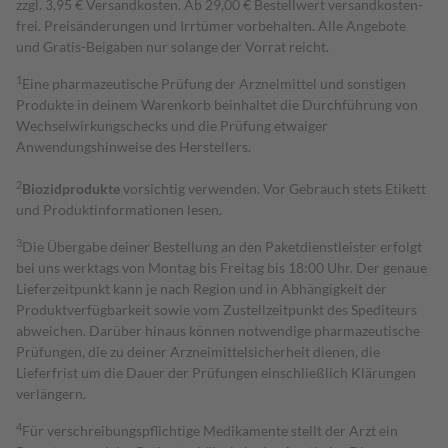
zzgl. 3,95 € Versandkosten. Ab 29,00 € Bestell­wert versand­kosten­
frei. Preisänderungen und Irrtümer vorbehalten. Alle Angebote
und Gratis-Beigaben nur solange der Vorrat reicht.
1
Eine pharmazeutische Prüfung der Arzneimittel und sonstigen
Produkte in deinem Warenkorb beinhaltet die Durchführung von
Wechselwirkungschecks und die Prüfung etwaiger
Anwendungshinweise des Herstellers.
2
Biozidprodukte
vorsichtig verwenden. Vor Gebrauch stets Etikett
und Produktinformationen lesen.
3
Die Übergabe deiner Bestellung an den Paketdienstleister erfolgt
bei uns werktags von Montag bis Freitag bis 18:00 Uhr. Der genaue
Lieferzeitpunkt kann je nach Region und in Abhängigkeit der
Produktverfügbarkeit sowie vom Zustellzeitpunkt des Spediteurs
abweichen. Darüber hinaus können notwendige pharmazeutische
Prüfungen, die zu deiner Arzneimittelsicherheit dienen, die
Lieferfrist um die Dauer der Prüfungen einschließlich Klärungen
verlängern.
4
Für verschreibungspflichtige Medikamente stellt der Arzt ein