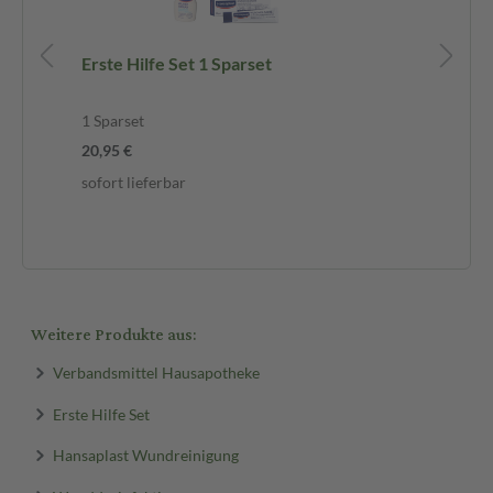
Erste Hilfe Set 1 Sparset
Ha
Sp
1 S
1 Sparset
20,95 €
-1
sofort lieferbar
11,
sof
Weitere Produkte aus:
Verbandsmittel Hausapotheke
Erste Hilfe Set
Hansaplast Wundreinigung