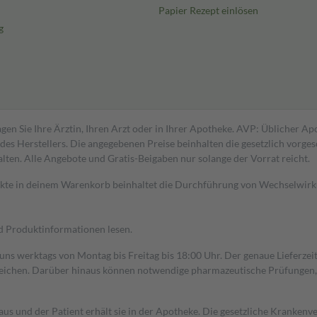
Papier Rezept einlösen
g
gen Sie Ihre Ärztin, Ihren Arzt oder in Ihrer Apotheke. AVP: Üblicher A
s Herstellers. Die angegebenen Preise beinhalten die gesetzlich vorgesc
alten. Alle Angebote und Gratis-Beigaben nur solange der Vorrat reicht.
dukte in deinem Warenkorb beinhaltet die Durchführung von Wechselwir
nd Produktinformationen lesen.
 uns werktags von Montag bis Freitag bis 18:00 Uhr. Der genaue Lieferze
ichen. Darüber hinaus können notwendige pharmazeutische Prüfungen, die
aus und der Patient erhält sie in der Apotheke. Die gesetzliche Krankenv