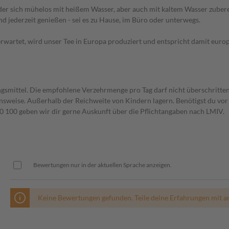
 sich mühelos mit heißem Wasser, aber auch mit kaltem Wasser zubereit
d jederzeit genießen - sei es zu Hause, im Büro oder unterwegs.
erwartet, wird unser Tee in Europa produziert und entspricht damit euro
gsmittel. Die empfohlene Verzehrmenge pro Tag darf nicht überschritten
weise. Außerhalb der Reichweite von Kindern lagern. Benötigst du vor 
00 geben wir dir gerne Auskunft über die Pflichtangaben nach LMIV.
Bewertungen nur in der aktuellen Sprache anzeigen.
Keine Bewertungen gefunden. Teile deine Erfahrungen mit a