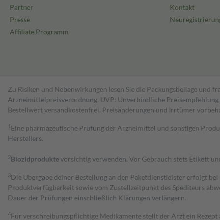
Partner
Kontakt
Presse
Neuregistrierun
Affiliate Programm
Zu Risiken und Nebenwirkungen lesen Sie die Packungsbeilage und fra
Arzneimittelpreisverordnung. UVP: Unverbindliche Preisempfehlung de
Bestell­wert versand­kosten­frei. Preisänderungen und Irrtümer vorbeh
1
Eine pharmazeutische Prüfung der Arzneimittel und sonstigen Pro
Herstellers.
2
Biozidprodukte
vorsichtig verwenden. Vor Gebrauch stets Etikett u
3
Die Übergabe deiner Bestellung an den Paketdienstleister erfolgt bei
Produktverfügbarkeit sowie vom Zustellzeitpunkt des Spediteurs abwe
Dauer der Prüfungen einschließlich Klärungen verlängern.
4
Für verschreibungspflichtige Medikamente stellt der Arzt ein Rezept 