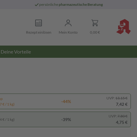
persönliche
pharmazeutische Beratung
Rezept einlösen
Mein Konto
0,00 €
Deine Vorteile
UVP:
13,15 €
pp
-44%
7,42 €
 € / 1 kg)
UVP:
7,80 €
-39%
 € / 1 kg)
4,75 €