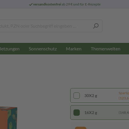
versandkostenfrei
ab 29 € und für E-Rezepte
letzungen
Sonnenschutz
Marken
Themenwelten
Sparti
30X2 g
(123,67
16X2 g
(148,44