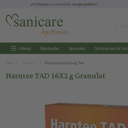
3
E-Rezept:
Heute bestellt,
morgen geliefert
Menü
Bestseller
Sparsets
Schmerzen & Ver
Tees
Tee A-G
Blasenentzündung Tee
Harntee TAD 16X2 g Granulat