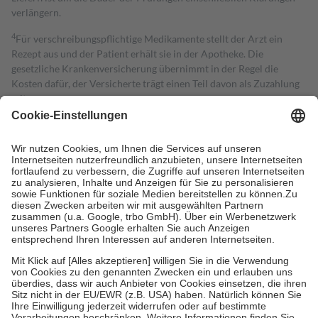
verlängern.
4
Für verschreibungspflichtige Medikamente stellt der Arzt ein
Rezept aus und der Patient erhält sie in der Apotheke. Die
gesetzliche Krankenversicherung übernimmt in der Regel die
Kosten dafür, der Versicherte trägt einen Teil davon als Zuzahlung
mit.
Grundsätzlich leisten Mitglieder Zuzahlungen in Höhe von zehn
Prozent des Abgabepreises,
mindestens
jedoch
fünf Euro
und
höchstens zehn Euro.
Es sind jedoch nie mehr als die tatsächlichen
Kosten der Leistung zu entrichten.
Diese Regeln gelten grundsätzlich auch für Online-Apotheken.
Bei Heilmitteln und häuslicher Krankenpflege beträgt die
Zuzahlung zehn Prozent der Kosten sowie zehn Euro je
Verordnung.
Um das Engagement der Versicherten für ihre eigene Gesundheit zu
stärken und die besondere Stellung der Familie zu unterstützen,
fallen
keine Zuzahlungen
an bei:
• Kindern und Jugendlichen bis zum vollendeten 18. Lebensjahr
mit Ausnahme der Fahrkosten
• Untersuchungen zur Vorsorge und Früherkennung, die von der