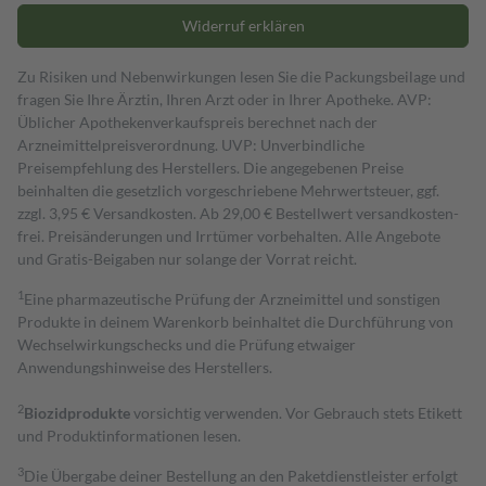
Widerruf erklären
Zu Risiken und Nebenwirkungen lesen Sie die Packungsbeilage und
fragen Sie Ihre Ärztin, Ihren Arzt oder in Ihrer Apotheke. AVP:
Üblicher Apothekenverkaufspreis berechnet nach der
Arzneimittelpreisverordnung. UVP: Unverbindliche
Preisempfehlung des Herstellers. Die angegebenen Preise
beinhalten die gesetzlich vorgeschriebene Mehrwertsteuer, ggf.
zzgl. 3,95 € Versandkosten. Ab 29,00 € Bestell­wert versand­kosten­
frei. Preisänderungen und Irrtümer vorbehalten. Alle Angebote
und Gratis-Beigaben nur solange der Vorrat reicht.
1
Eine pharmazeutische Prüfung der Arzneimittel und sonstigen
Produkte in deinem Warenkorb beinhaltet die Durchführung von
Wechselwirkungschecks und die Prüfung etwaiger
Anwendungshinweise des Herstellers.
2
Biozidprodukte
vorsichtig verwenden. Vor Gebrauch stets Etikett
und Produktinformationen lesen.
3
Die Übergabe deiner Bestellung an den Paketdienstleister erfolgt