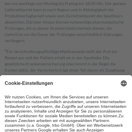
bei uns werktags von Montag bis Freitag bis 18:00 Uhr. Der genaue
Lieferzeitpunkt kann je nach Region und in Abhängigkeit der
Produktverfügbarkeit sowie vom Zustellzeitpunkt des Spediteurs
abweichen. Darüber hinaus können notwendige pharmazeutische
Prüfungen, die zu deiner Arzneimittelsicherheit dienen, die
Lieferfrist um die Dauer der Prüfungen einschließlich Klärungen
verlängern.
4
Für verschreibungspflichtige Medikamente stellt der Arzt ein
Rezept aus und der Patient erhält sie in der Apotheke. Die
gesetzliche Krankenversicherung übernimmt in der Regel die
Kosten dafür, der Versicherte trägt einen Teil davon als Zuzahlung
mit.
Grundsätzlich leisten Mitglieder Zuzahlungen in Höhe von zehn
Prozent des Abgabepreises,
mindestens
jedoch
fünf Euro
und
höchstens zehn Euro.
Es sind jedoch nie mehr als die tatsächlichen
Kosten der Leistung zu entrichten.
Diese Regeln gelten grundsätzlich auch für Online-Apotheken.
Bei Heilmitteln und häuslicher Krankenpflege beträgt die
Zuzahlung zehn Prozent der Kosten sowie zehn Euro je
Verordnung.
Um das Engagement der Versicherten für ihre eigene Gesundheit zu