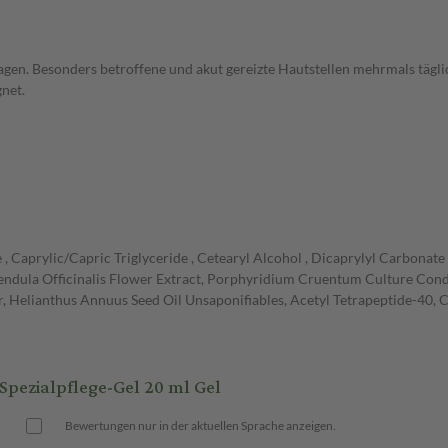
agen. Besonders betroffene und akut gereizte Hautstellen mehrmals tägl
net.
 Caprylic/Capric Triglyceride , Cetearyl Alcohol , Dicaprylyl Carbonate ,
 Calendula Officinalis Flower Extract, Porphyridium Cruentum Culture 
 Helianthus Annuus Seed Oil Unsaponifiables, Acetyl Tetrapeptide-40, C
ezialpflege-Gel 20 ml Gel
Bewertungen nur in der aktuellen Sprache anzeigen.