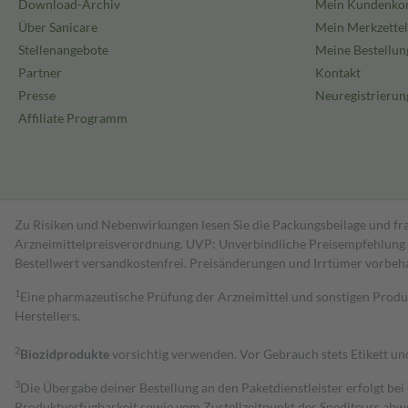
Download-Archiv
Mein Kundenko
Über Sanicare
Mein Merkzettel
Stellenangebote
Meine Bestellun
Partner
Kontakt
Presse
Neuregistrierun
Affiliate Programm
Zu Risiken und Nebenwirkungen lesen Sie die Packungsbeilage und fra
Arzneimittelpreisverordnung. UVP: Unverbindliche Preisempfehlung de
Bestell­wert versand­kosten­frei. Preisänderungen und Irrtümer vorbeh
1
Eine pharmazeutische Prüfung der Arzneimittel und sonstigen Pro
Herstellers.
2
Biozidprodukte
vorsichtig verwenden. Vor Gebrauch stets Etikett u
3
Die Übergabe deiner Bestellung an den Paketdienstleister erfolgt bei
Produktverfügbarkeit sowie vom Zustellzeitpunkt des Spediteurs abwe