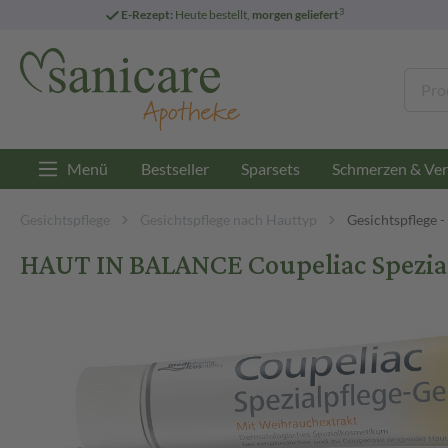
3
E-Rezept:
Heute bestellt,
morgen geliefert
Menü
Bestseller
Sparsets
Schmerzen & Ver
Gesichtspflege
Gesichtspflege nach Hauttyp
Gesichtspflege 
HAUT IN BALANCE Coupeliac Spezial