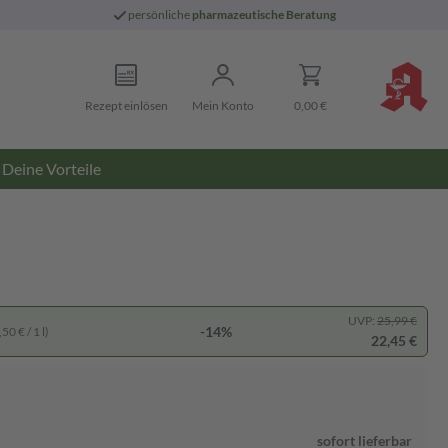
persönliche
pharmazeutische Beratung
Rezept einlösen
Mein Konto
0,00 €
Deine Vorteile
UVP:
25,99 €
-14%
50 € / 1 l)
22,45 €
sofort lieferbar