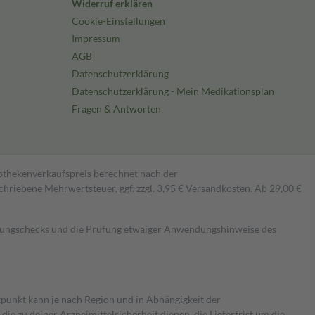
Widerruf erklären
Cookie-Einstellungen
Impressum
AGB
Datenschutzerklärung
Datenschutzerklärung - Mein Medikationsplan
Fragen & Antworten
pothekenverkaufspreis berechnet nach der
hriebene Mehrwertsteuer, ggf. zzgl. 3,95 € Versandkosten. Ab 29,00 €
kungschecks und die Prüfung etwaiger Anwendungshinweise des
itpunkt kann je nach Region und in Abhängigkeit der
 zu deiner Arzneimittelsicherheit dienen, die Lieferfrist um die