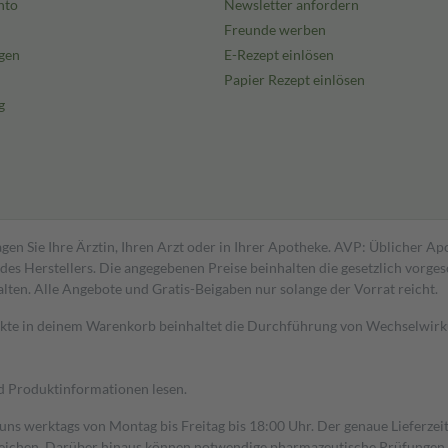
nto
Newsletter anfordern
Freunde werben
gen
E-Rezept einlösen
Papier Rezept einlösen
g
gen Sie Ihre Ärztin, Ihren Arzt oder in Ihrer Apotheke. AVP: Üblicher A
s Herstellers. Die angegebenen Preise beinhalten die gesetzlich vorgesc
alten. Alle Angebote und Gratis-Beigaben nur solange der Vorrat reicht.
dukte in deinem Warenkorb beinhaltet die Durchführung von Wechselwir
nd Produktinformationen lesen.
 uns werktags von Montag bis Freitag bis 18:00 Uhr. Der genaue Lieferze
ichen. Darüber hinaus können notwendige pharmazeutische Prüfungen, die