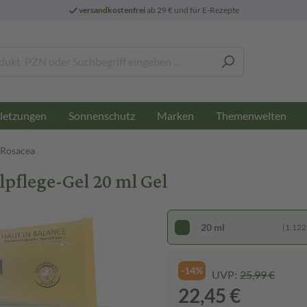
versandkostenfrei
ab 29 € und für E-Rezepte
letzungen
Sonnenschutz
Marken
Themenwelten
- Rosacea
pflege-Gel 20 ml Gel
20 ml
(1.122,
-14%
UVP:
25,99 €
22,45 €