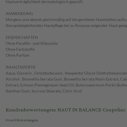
Hautverträglichkeit dermatologisch geprüft.
ANWENDUNG
Morgens und abends gleichmäßig auf die geröteten Hautstellen auftr
therapiebegleitenden Hautpflege bei zu Rosacea neigender Haut geeig
EIGENSCHAFTEN
Ohne Paraffin- und Silikonöle
Ohne Farbstoffe
Ohne Parfüm
INHALTSSTOFFE
Aqua, Glycerin , Octyldodecanol , Neopentyl Glycol Diethylhexanoate ,
Alcohol , Boswellia Serrata Gum, Boswellia Serrata Resin Extract,
Extract, Echium Plantagineum Seed Oil, Butyrospermum Parkii Butter,
Xanthan Gum, Sucrose Stearate, Citric Acid
Kundenbewertungen: HAUT IN BALANCE Coupeliac Sp
0 von 0 Bewertungen