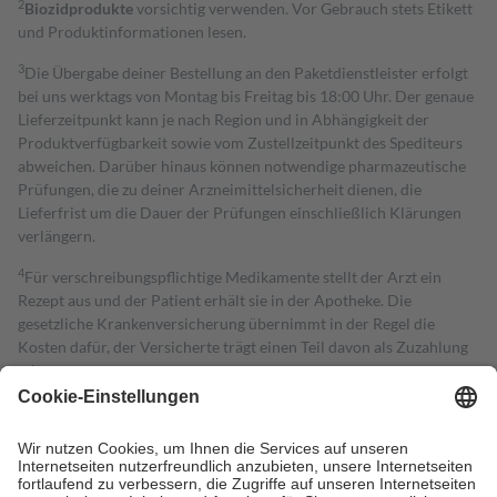
2
Biozidprodukte
vorsichtig verwenden. Vor Gebrauch stets Etikett
und Produktinformationen lesen.
3
Die Übergabe deiner Bestellung an den Paketdienstleister erfolgt
bei uns werktags von Montag bis Freitag bis 18:00 Uhr. Der genaue
Lieferzeitpunkt kann je nach Region und in Abhängigkeit der
Produktverfügbarkeit sowie vom Zustellzeitpunkt des Spediteurs
abweichen. Darüber hinaus können notwendige pharmazeutische
Prüfungen, die zu deiner Arzneimittelsicherheit dienen, die
Lieferfrist um die Dauer der Prüfungen einschließlich Klärungen
verlängern.
4
Für verschreibungspflichtige Medikamente stellt der Arzt ein
Rezept aus und der Patient erhält sie in der Apotheke. Die
gesetzliche Krankenversicherung übernimmt in der Regel die
Kosten dafür, der Versicherte trägt einen Teil davon als Zuzahlung
mit.
Grundsätzlich leisten Mitglieder Zuzahlungen in Höhe von zehn
Prozent des Abgabepreises,
mindestens
jedoch
fünf Euro
und
höchstens zehn Euro.
Es sind jedoch nie mehr als die tatsächlichen
Kosten der Leistung zu entrichten.
Diese Regeln gelten grundsätzlich auch für Online-Apotheken.