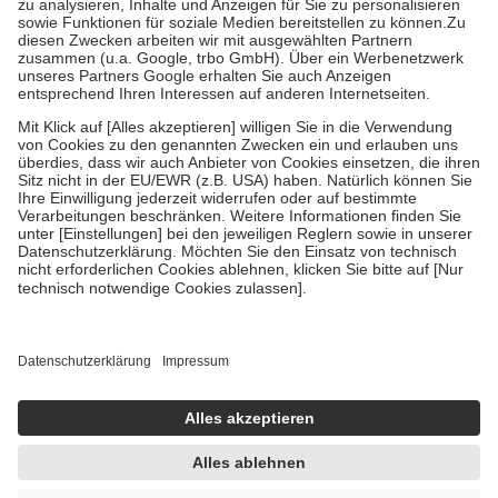
Bei Heilmitteln und häuslicher Krankenpflege beträgt die
Zuzahlung zehn Prozent der Kosten sowie zehn Euro je
Verordnung.
Um das Engagement der Versicherten für ihre eigene Gesundheit zu
stärken und die besondere Stellung der Familie zu unterstützen,
fallen
keine Zuzahlungen
an bei:
• Kindern und Jugendlichen bis zum vollendeten 18. Lebensjahr
mit Ausnahme der Fahrkosten
• Untersuchungen zur Vorsorge und Früherkennung, die von der
GKV getragen werden
• empfohlenen Schutzimpfungen
• Harn- und Blutteststreifen
Wir nutzen Trusted Shops als unabhängigen Dienstleister für die
Einholung von Bewertungen. Trusted Shops hat Maßnahmen
getroffen, um sicherzustellen, dass es sich um echte Bewertungen
handelt. Mehr Informationen findest du hier:
https://help.etrusted.com/hc/de/articles/4419944605341
Einige Bilder und Inhalte wurden unter Zuhilfenahme künstlicher
Intelligenz erstellt.