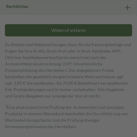
Rechtliches
Widerruf erklären
Zu Risiken und Nebenwirkungen lesen Sie die Packungsbeilage und
fragen Sie Ihre Ärztin, Ihren Arzt oder in Ihrer Apotheke. AVP:
Üblicher Apothekenverkaufspreis berechnet nach der
Arzneimittelpreisverordnung. UVP: Unverbindliche
Preisempfehlung des Herstellers. Die angegebenen Preise
beinhalten die gesetzlich vorgeschriebene Mehrwertsteuer, ggf.
zzgl. 3,95 € Versandkosten. Ab 29,00 € Bestell­wert versand­kosten­
frei. Preisänderungen und Irrtümer vorbehalten. Alle Angebote
und Gratis-Beigaben nur solange der Vorrat reicht.
1
Eine pharmazeutische Prüfung der Arzneimittel und sonstigen
Produkte in deinem Warenkorb beinhaltet die Durchführung von
Wechselwirkungschecks und die Prüfung etwaiger
Anwendungshinweise des Herstellers.