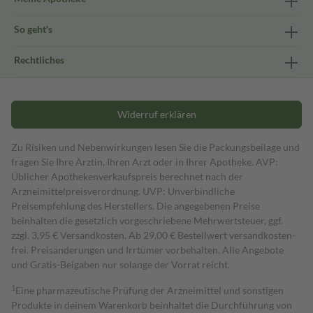
So geht's
Rechtliches
Widerruf erklären
Zu Risiken und Nebenwirkungen lesen Sie die Packungsbeilage und
fragen Sie Ihre Ärztin, Ihren Arzt oder in Ihrer Apotheke. AVP:
Üblicher Apothekenverkaufspreis berechnet nach der
Arzneimittelpreisverordnung. UVP: Unverbindliche
Preisempfehlung des Herstellers. Die angegebenen Preise
beinhalten die gesetzlich vorgeschriebene Mehrwertsteuer, ggf.
zzgl. 3,95 € Versandkosten. Ab 29,00 € Bestell­wert versand­kosten­
frei. Preisänderungen und Irrtümer vorbehalten. Alle Angebote
und Gratis-Beigaben nur solange der Vorrat reicht.
1
Eine pharmazeutische Prüfung der Arzneimittel und sonstigen
Produkte in deinem Warenkorb beinhaltet die Durchführung von