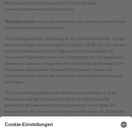
Wechselwirkungschecks und die Prüfung etwaiger
Anwendungshinweise des Herstellers.
2
Biozidprodukte
vorsichtig verwenden. Vor Gebrauch stets Etikett
und Produktinformationen lesen.
3
Die Übergabe deiner Bestellung an den Paketdienstleister erfolgt
bei uns werktags von Montag bis Freitag bis 18:00 Uhr. Der genaue
Lieferzeitpunkt kann je nach Region und in Abhängigkeit der
Produktverfügbarkeit sowie vom Zustellzeitpunkt des Spediteurs
abweichen. Darüber hinaus können notwendige pharmazeutische
Prüfungen, die zu deiner Arzneimittelsicherheit dienen, die
Lieferfrist um die Dauer der Prüfungen einschließlich Klärungen
verlängern.
4
Für verschreibungspflichtige Medikamente stellt der Arzt ein
Rezept aus und der Patient erhält sie in der Apotheke. Die
gesetzliche Krankenversicherung übernimmt in der Regel die
Kosten dafür, der Versicherte trägt einen Teil davon als Zuzahlung
mit.
Grundsätzlich leisten Mitglieder Zuzahlungen in Höhe von zehn
Prozent des Abgabepreises,
mindestens
jedoch
fünf Euro
und