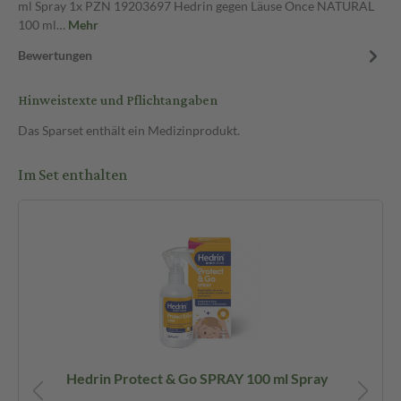
ml Spray 1x PZN 19203697 Hedrin gegen Läuse Once NATURAL
100 ml…
Mehr
Bewertungen
Hinweistexte und Pflichtangaben
Das Sparset enthält ein Medizinprodukt.
Im Set enthalten
Hedrin Protect & Go SPRAY 100 ml Spray
He
ml