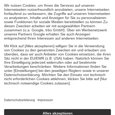
höchstens zehn Euro.
Es sind jedoch nie mehr als die tatsächlichen
Kosten der Leistung zu entrichten.
Diese Regeln gelten grundsätzlich auch für Online-Apotheken.
Bei Heilmitteln und häuslicher Krankenpflege beträgt die
Zuzahlung zehn Prozent der Kosten sowie zehn Euro je
Verordnung.
Um das Engagement der Versicherten für ihre eigene Gesundheit zu
stärken und die besondere Stellung der Familie zu unterstützen,
fallen
keine Zuzahlungen
an bei:
• Kindern und Jugendlichen bis zum vollendeten 18. Lebensjahr
mit Ausnahme der Fahrkosten
• Untersuchungen zur Vorsorge und Früherkennung, die von der
GKV getragen werden
• empfohlenen Schutzimpfungen
• Harn- und Blutteststreifen
Wir nutzen Trusted Shops als unabhängigen Dienstleister für die
Einholung von Bewertungen. Trusted Shops hat Maßnahmen
getroffen, um sicherzustellen, dass es sich um echte Bewertungen
handelt. Mehr Informationen findest du hier:
https://help.etrusted.com/hc/de/articles/4419944605341