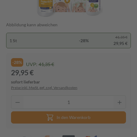
Abbildung kann abweichen
41,35 €
1 St
-28%
29,95 €
-28%
UVP:
41,35 €
29,95 €
sofort lieferbar
Preise inkl. MwSt. ggf. zzgl. Versandkosten
In den Warenkorb