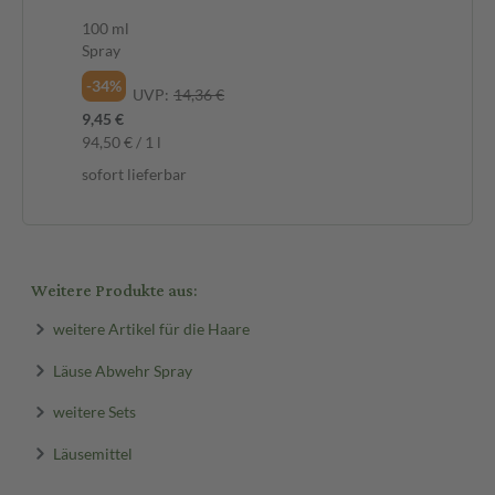
100 ml
10
Spray
Li
-34%
-2
UVP:
14,36 €
9,45 €
20,
94,50 € / 1 l
206
sofort lieferbar
sof
Weitere Produkte aus:
weitere Artikel für die Haare
Läuse Abwehr Spray
weitere Sets
Läusemittel