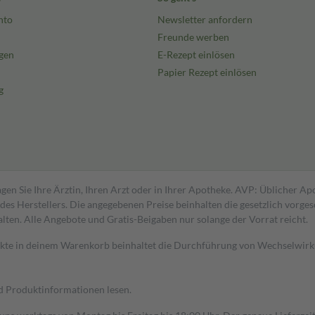
nto
Newsletter anfordern
Freunde werben
gen
E-Rezept einlösen
Papier Rezept einlösen
g
gen Sie Ihre Ärztin, Ihren Arzt oder in Ihrer Apotheke. AVP: Üblicher A
s Herstellers. Die angegebenen Preise beinhalten die gesetzlich vorgesc
alten. Alle Angebote und Gratis-Beigaben nur solange der Vorrat reicht.
dukte in deinem Warenkorb beinhaltet die Durchführung von Wechselwir
nd Produktinformationen lesen.