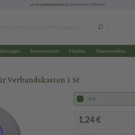
versandkostenfrei
ab 29 € und für E-Rezepte
letzungen
Sonnenschutz
Marken
Themenwelten
 Verbandskasten 1 St
1 St
1,24 €