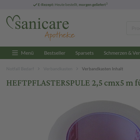
3
E-Rezept:
Heute bestellt,
morgen geliefert
Menü
Bestseller
Sparsets
Schmerzen & Ver
Notfall Bedarf
Verbandkasten
Verbandkasten Inhalt
HEFTPFLASTERSPULE 2,5 cmx5 m für