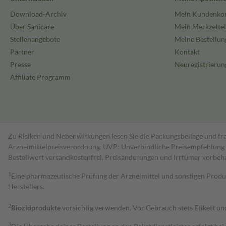
Download-Archiv
Mein Kundenko
Über Sanicare
Mein Merkzettel
Stellenangebote
Meine Bestellun
Partner
Kontakt
Presse
Neuregistrierun
Affiliate Programm
Zu Risiken und Nebenwirkungen lesen Sie die Packungsbeilage und fra
Arzneimittelpreisverordnung. UVP: Unverbindliche Preisempfehlung de
Bestell­wert versand­kosten­frei. Preisänderungen und Irrtümer vorbeh
1
Eine pharmazeutische Prüfung der Arzneimittel und sonstigen Pro
Herstellers.
2
Biozidprodukte
vorsichtig verwenden. Vor Gebrauch stets Etikett u
3