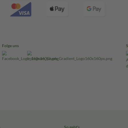
Folge uns
e
So geht's