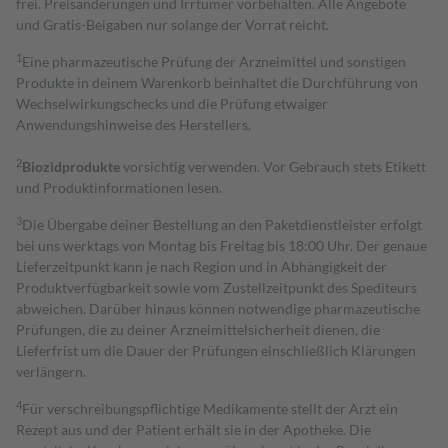
frei. Preisänderungen und Irrtümer vorbehalten. Alle Angebote
und Gratis-Beigaben nur solange der Vorrat reicht.
1
Eine pharmazeutische Prüfung der Arzneimittel und sonstigen
Produkte in deinem Warenkorb beinhaltet die Durchführung von
Wechselwirkungschecks und die Prüfung etwaiger
Anwendungshinweise des Herstellers.
2
Biozidprodukte
vorsichtig verwenden. Vor Gebrauch stets Etikett
und Produktinformationen lesen.
3
Die Übergabe deiner Bestellung an den Paketdienstleister erfolgt
bei uns werktags von Montag bis Freitag bis 18:00 Uhr. Der genaue
Lieferzeitpunkt kann je nach Region und in Abhängigkeit der
Produktverfügbarkeit sowie vom Zustellzeitpunkt des Spediteurs
abweichen. Darüber hinaus können notwendige pharmazeutische
Prüfungen, die zu deiner Arzneimittelsicherheit dienen, die
Lieferfrist um die Dauer der Prüfungen einschließlich Klärungen
verlängern.
4
Für verschreibungspflichtige Medikamente stellt der Arzt ein
Rezept aus und der Patient erhält sie in der Apotheke. Die