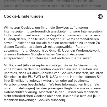
gesetzliche Krankenversicherung übernimmt in der Regel die
Kosten dafür, der Versicherte trägt einen Teil davon als Zuzahlung
mit.
Grundsätzlich leisten Mitglieder Zuzahlungen in Höhe von zehn
Prozent des Abgabepreises,
mindestens
jedoch
fünf Euro
und
höchstens zehn Euro.
Es sind jedoch nie mehr als die tatsächlichen
Kosten der Leistung zu entrichten.
Diese Regeln gelten grundsätzlich auch für Online-Apotheken.
Bei Heilmitteln und häuslicher Krankenpflege beträgt die
Zuzahlung zehn Prozent der Kosten sowie zehn Euro je
Verordnung.
Um das Engagement der Versicherten für ihre eigene Gesundheit zu
stärken und die besondere Stellung der Familie zu unterstützen,
fallen
keine Zuzahlungen
an bei:
• Kindern und Jugendlichen bis zum vollendeten 18. Lebensjahr
mit Ausnahme der Fahrkosten
• Untersuchungen zur Vorsorge und Früherkennung, die von der
GKV getragen werden
• empfohlenen Schutzimpfungen
• Harn- und Blutteststreifen
Wir nutzen Trusted Shops als unabhängigen Dienstleister für die