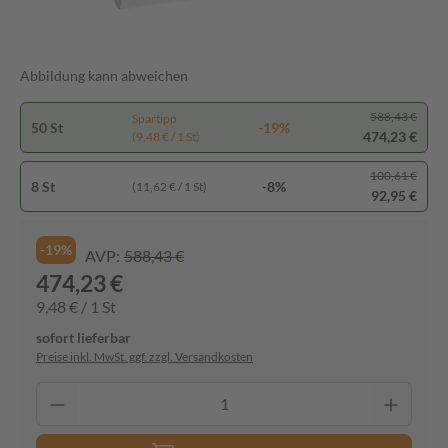
Abbildung kann abweichen
588,43 €
Spartipp
50 St
-19%
474,23 €
(9,48 € / 1 St)
100,61 €
8 St
-8%
(11,62 € / 1 St)
92,95 €
-19%
AVP:
588,43 €
474,23 €
9,48 € / 1 St
sofort lieferbar
Preise inkl. MwSt. ggf. zzgl. Versandkosten