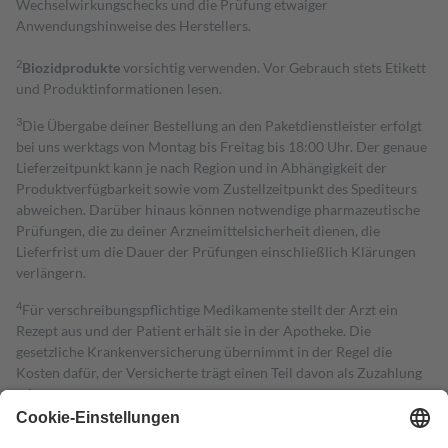
Wechselwirkungschecks und die Prüfung etwaiger
Anwendungshinweise des Herstellers.
2
Biozidprodukte
vorsichtig verwenden. Vor Gebrauch stets Etikett
und Produktinformationen lesen.
3
Die Übergabe deiner Bestellung an den Paketdienstleister erfolgt
bei uns werktags von Montag bis Freitag bis 18:00 Uhr. Der genaue
Lieferzeitpunkt kann je nach Region und in Abhängigkeit der
Produktverfügbarkeit sowie vom Zustellzeitpunkt des Spediteurs
abweichen. Darüber hinaus können notwendige pharmazeutische
Prüfungen, die zu deiner Arzneimittelsicherheit dienen, die
Lieferfrist um die Dauer der Prüfungen einschließlich Klärungen
verlängern.
4
Für verschreibungspflichtige Medikamente stellt der Arzt ein
Rezept aus und der Patient erhält sie in der Apotheke. Die
gesetzliche Krankenversicherung übernimmt in der Regel die
Kosten dafür, der Versicherte trägt einen Teil davon als Zuzahlung
mit.
Grundsätzlich leisten Mitglieder Zuzahlungen in Höhe von zehn
Prozent des Abgabepreises,
mindestens
jedoch
fünf Euro
und