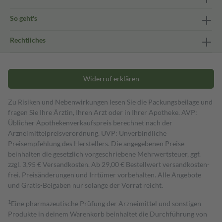
So geht's
Rechtliches
Widerruf erklären
Zu Risiken und Nebenwirkungen lesen Sie die Packungsbeilage und
fragen Sie Ihre Ärztin, Ihren Arzt oder in Ihrer Apotheke. AVP:
Üblicher Apothekenverkaufspreis berechnet nach der
Arzneimittelpreisverordnung. UVP: Unverbindliche
Preisempfehlung des Herstellers. Die angegebenen Preise
beinhalten die gesetzlich vorgeschriebene Mehrwertsteuer, ggf.
zzgl. 3,95 € Versandkosten. Ab 29,00 € Bestell­wert versand­kosten­
frei. Preisänderungen und Irrtümer vorbehalten. Alle Angebote
und Gratis-Beigaben nur solange der Vorrat reicht.
1
Eine pharmazeutische Prüfung der Arzneimittel und sonstigen
Produkte in deinem Warenkorb beinhaltet die Durchführung von