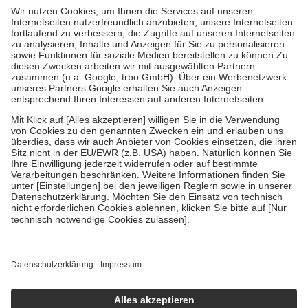
höchstens zehn Euro.
Es sind jedoch nie mehr als die tatsächlichen
Kosten der Leistung zu entrichten.
Diese Regeln gelten grundsätzlich auch für Online-Apotheken.
Bei Heilmitteln und häuslicher Krankenpflege beträgt die
Zuzahlung zehn Prozent der Kosten sowie zehn Euro je
Verordnung.
Um das Engagement der Versicherten für ihre eigene Gesundheit zu
stärken und die besondere Stellung der Familie zu unterstützen,
fallen
keine Zuzahlungen
an bei:
• Kindern und Jugendlichen bis zum vollendeten 18. Lebensjahr
mit Ausnahme der Fahrkosten
• Untersuchungen zur Vorsorge und Früherkennung, die von der
GKV getragen werden
• empfohlenen Schutzimpfungen
• Harn- und Blutteststreifen
Wir nutzen Trusted Shops als unabhängigen Dienstleister für die
Einholung von Bewertungen. Trusted Shops hat Maßnahmen
getroffen, um sicherzustellen, dass es sich um echte Bewertungen
handelt. Mehr Informationen findest du hier:
https://help.etrusted.com/hc/de/articles/4419944605341