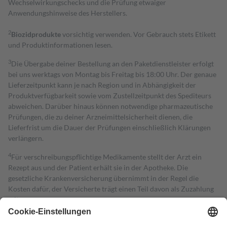
Wechselwirkungschecks und die Prüfung etwaiger
Anwendungshinweise des Herstellers.
2
Biozidprodukte
vorsichtig verwenden. Vor Gebrauch stets Etikett
und Produktinformationen lesen.
3
Die Übergabe deiner Bestellung an den Paketdienstleister erfolgt
bei uns werktags von Montag bis Freitag bis 18:00 Uhr. Der genaue
Lieferzeitpunkt kann je nach Region und in Abhängigkeit der
Produktverfügbarkeit sowie vom Zustellzeitpunkt des Spediteurs
abweichen. Darüber hinaus können notwendige pharmazeutische
Prüfungen, die zu deiner Arzneimittelsicherheit dienen, die
Lieferfrist um die Dauer der Prüfungen einschließlich Klärungen
verlängern.
4
Für verschreibungspflichtige Medikamente stellt der Arzt ein
Rezept aus und der Patient erhält sie in der Apotheke. Die
gesetzliche Krankenversicherung übernimmt in der Regel die
Kosten dafür, der Versicherte trägt einen Teil davon als Zuzahlung
mit.
Grundsätzlich leisten Mitglieder Zuzahlungen in Höhe von zehn
Prozent des Abgabepreises,
mindestens
jedoch
fünf Euro
und