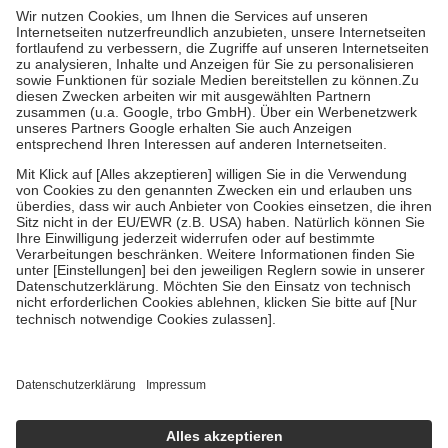
höchstens zehn Euro.
Es sind jedoch nie mehr als die tatsächlichen
Kosten der Leistung zu entrichten.
Diese Regeln gelten grundsätzlich auch für Online-Apotheken.
Bei Heilmitteln und häuslicher Krankenpflege beträgt die
Zuzahlung zehn Prozent der Kosten sowie zehn Euro je
Verordnung.
Um das Engagement der Versicherten für ihre eigene Gesundheit zu
stärken und die besondere Stellung der Familie zu unterstützen,
fallen
keine Zuzahlungen
an bei:
• Kindern und Jugendlichen bis zum vollendeten 18. Lebensjahr
mit Ausnahme der Fahrkosten
• Untersuchungen zur Vorsorge und Früherkennung, die von der
GKV getragen werden
• empfohlenen Schutzimpfungen
• Harn- und Blutteststreifen
Wir nutzen Trusted Shops als unabhängigen Dienstleister für die
Einholung von Bewertungen. Trusted Shops hat Maßnahmen
getroffen, um sicherzustellen, dass es sich um echte Bewertungen
handelt. Mehr Informationen findest du hier:
https://help.etrusted.com/hc/de/articles/4419944605341