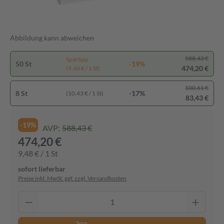
Abbildung kann abweichen
588,43 €
Spartipp
50 St
-19%
474,20 €
(9,48 € / 1 St)
100,61 €
8 St
-17%
(10,43 € / 1 St)
83,43 €
-19%
AVP:
588,43 €
474,20 €
9,48 € / 1 St
sofort lieferbar
Preise inkl. MwSt. ggf. zzgl. Versandkosten