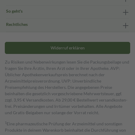
So geht's
Rechtliches
Widerruf erklären
Zu Risiken und Nebenwirkungen lesen Sie die Packungsbeilage und
fragen Sie Ihre Ärztin, Ihren Arzt oder in Ihrer Apotheke. AVP:
Üblicher Apothekenverkaufspreis berechnet nach der
Arzneimittelpreisverordnung. UVP: Unverbindliche
Preisempfehlung des Herstellers. Die angegebenen Preise
beinhalten die gesetzlich vorgeschriebene Mehrwertsteuer, ggf.
zzgl. 3,95 € Versandkosten. Ab 29,00 € Bestell­wert versand­kosten­
frei. Preisänderungen und Irrtümer vorbehalten. Alle Angebote
und Gratis-Beigaben nur solange der Vorrat reicht.
1
Eine pharmazeutische Prüfung der Arzneimittel und sonstigen
Produkte in deinem Warenkorb beinhaltet die Durchführung von