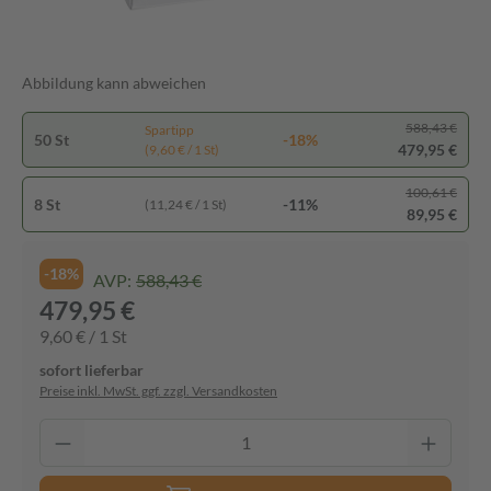
Abbildung kann abweichen
588,43 €
Spartipp
50 St
-18%
479,95 €
(9,60 € / 1 St)
100,61 €
8 St
-11%
(11,24 € / 1 St)
89,95 €
-18%
AVP:
588,43 €
479,95 €
9,60 € / 1 St
sofort lieferbar
Preise inkl. MwSt. ggf. zzgl. Versandkosten