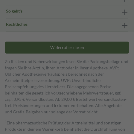
So geht's
Rechtliches
Widerruf erklären
Zu Risiken und Nebenwirkungen lesen Sie die Packungsbeilage und
fragen Sie Ihre Ärztin, Ihren Arzt oder in Ihrer Apotheke. AVP:
Üblicher Apothekenverkaufspreis berechnet nach der
Arzneimittelpreisverordnung. UVP: Unverbindliche
Preisempfehlung des Herstellers. Die angegebenen Preise
beinhalten die gesetzlich vorgeschriebene Mehrwertsteuer, ggf.
zzgl. 3,95 € Versandkosten. Ab 29,00 € Bestell­wert versand­kosten­
frei. Preisänderungen und Irrtümer vorbehalten. Alle Angebote
und Gratis-Beigaben nur solange der Vorrat reicht.
1
Eine pharmazeutische Prüfung der Arzneimittel und sonstigen
Produkte in deinem Warenkorb beinhaltet die Durchführung von