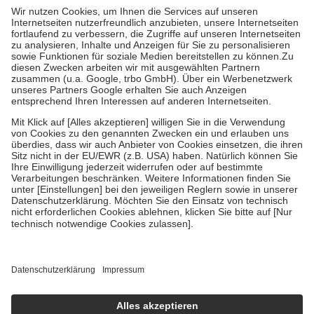
höchstens zehn Euro.
Es sind jedoch nie mehr als die tatsächlichen
Kosten der Leistung zu entrichten.
Diese Regeln gelten grundsätzlich auch für Online-Apotheken.
Bei Heilmitteln und häuslicher Krankenpflege beträgt die
Zuzahlung zehn Prozent der Kosten sowie zehn Euro je
Verordnung.
Um das Engagement der Versicherten für ihre eigene Gesundheit zu
stärken und die besondere Stellung der Familie zu unterstützen,
fallen
keine Zuzahlungen
an bei:
• Kindern und Jugendlichen bis zum vollendeten 18. Lebensjahr
mit Ausnahme der Fahrkosten
• Untersuchungen zur Vorsorge und Früherkennung, die von der
GKV getragen werden
• empfohlenen Schutzimpfungen
• Harn- und Blutteststreifen
Wir nutzen Trusted Shops als unabhängigen Dienstleister für die
Einholung von Bewertungen. Trusted Shops hat Maßnahmen
getroffen, um sicherzustellen, dass es sich um echte Bewertungen
handelt. Mehr Informationen findest du hier:
https://help.etrusted.com/hc/de/articles/4419944605341