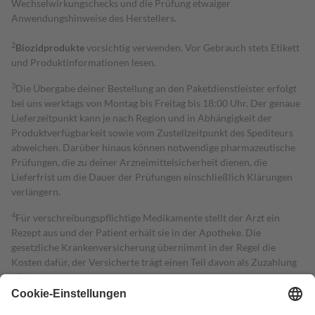
Wechselwirkungschecks und die Prüfung etwaiger
Anwendungshinweise des Herstellers.
2
Biozidprodukte
vorsichtig verwenden. Vor Gebrauch stets Etikett
und Produktinformationen lesen.
3
Die Übergabe deiner Bestellung an den Paketdienstleister erfolgt
bei uns werktags von Montag bis Freitag bis 18:00 Uhr. Der genaue
Lieferzeitpunkt kann je nach Region und in Abhängigkeit der
Produktverfügbarkeit sowie vom Zustellzeitpunkt des Spediteurs
abweichen. Darüber hinaus können notwendige pharmazeutische
Prüfungen, die zu deiner Arzneimittelsicherheit dienen, die
Lieferfrist um die Dauer der Prüfungen einschließlich Klärungen
verlängern.
4
Für verschreibungspflichtige Medikamente stellt der Arzt ein
Rezept aus und der Patient erhält sie in der Apotheke. Die
gesetzliche Krankenversicherung übernimmt in der Regel die
Kosten dafür, der Versicherte trägt einen Teil davon als Zuzahlung
mit.
Grundsätzlich leisten Mitglieder Zuzahlungen in Höhe von zehn
Prozent des Abgabepreises,
mindestens
jedoch
fünf Euro
und