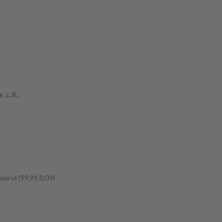
 z. B.:
lorid (99,91:0,09)