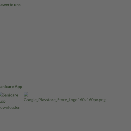
Bewerte uns
Sanicare App