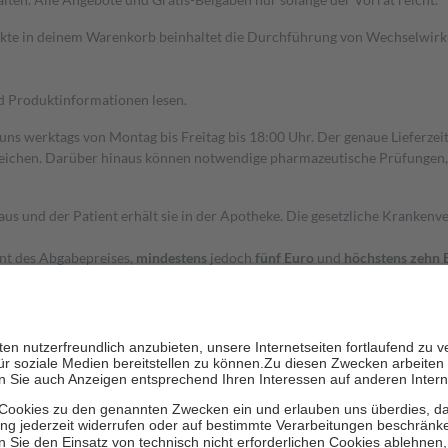
dukte in deinem Warenkorb beinhaltet die Durchführung von Wechselwir
nd Produktinformationen lesen.
 uns werktags von Montag bis Freitag bis 18:00 Uhr. Der genaue Lieferze
ichen. Darüber hinaus können notwendige pharmazeutische Prüfungen, die
aus und der Patient erhält sie in der Apotheke. Die gesetzliche Krankenv
ent des Abgabepreises,
mindestens
jedoch
fünf Euro
und
höchstens zehn 
zehn Prozent der Kosten sowie zehn Euro je Verordnung.
rken und die besondere Stellung der Familie zu unterstützen, fallen
kein
 Ausnahme der Fahrkosten
 getragen werden