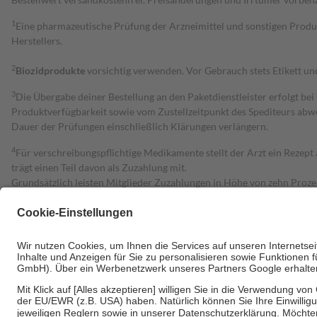
1
Eine pharmazeutische Prüfung der Arzneimittel und sonstigen Pro
Herstellers.
2
Biozidprodukte
vorsichtig verwenden. Vor Gebrauch stets Etikett u
3
Die Übergabe deiner Bestellung an den Paketdienstleister erfolgt bei
Produktverfügbarkeit sowie vom Zustellzeitpunkt des Spediteurs abwe
Dauer der Prüfungen einschließlich Klärungen verlängern.
4
Für verschreibungspflichtige Medikamente stellt der Arzt ein Rezept 
trägt einen Teil davon als Zuzahlung mit.
Grundsätzlich leisten Mitglieder Zuzahlungen in Höhe von zehn Proz
zu entrichten.
Diese Regeln gelten grundsätzlich auch für Online-Apotheken.
Bei Heilmitteln und häuslicher Krankenpflege beträgt die Zuzahlung 
Um das Engagement der Versicherten für ihre eigene Gesundheit zu stä
• Kindern und Jugendlichen bis zum vollendeten 18. Lebensjahr mit
• Untersuchungen zur Vorsorge und Früherkennung, die von der GKV
• empfohlenen Schutzimpfungen
• Harn- und Blutteststreifen