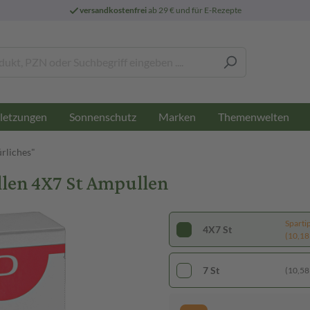
versandkostenfrei
ab 29 € und für E-Rezepte
letzungen
Sonnenschutz
Marken
Themenwelten
ürliches"
len 4X7 St Ampullen
Sparti
4X7 St
(10,18 
7 St
(10,58 