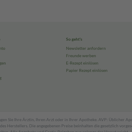
e
So geht's
nto
Newsletter anfordern
Freunde werben
gen
E-Rezept einlösen
Papier Rezept einlösen
g
gen Sie Ihre Ärztin, Ihren Arzt oder in Ihrer Apotheke. AVP: Üblicher A
s Herstellers. Die angegebenen Preise beinhalten die gesetzlich vorgesc
alten. Alle Angebote und Gratis-Beigaben nur solange der Vorrat reicht.