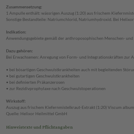
Zusammensetzung:
1 Ampulle enthält: wässrigen Auszug (1:20) aus frischem Kiefernmist
Sonstige Bestandteile: Natriumchlorid, Natriumhydroxid. Bei Helixor
Indikation:
Anwendungsgebiete gemäß der anthroposophischen Menschen- und 
Dazu gehören:
Bei Erwachsenen: Anregung von Form- und Integrationskräften zur A
• bei bösartigen Geschwulstkrankheiten auch mit begleitenden Stör
• bei gutartigen Geschwulstkrankheiten
• bei definierten Präkanzerosen
• zur Rezidivprophylaxe nach Geschwulstoperationen
Wirkstoff:
Auszug aus frischem Kiefernmistelkraut-Extrakt (1:20) Viscum album 
Quelle: Helixor Heilmittel GmbH
Hinweistexte und Pflichtangaben