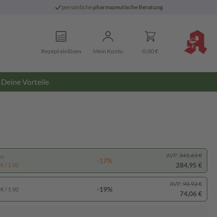
persönliche
pharmazeutische Beratung
Rezept einlösen
Mein Konto
0,00 €
Deine Vorteile
AVP:
341,63 €
pp
-17%
284,95 €
€ / 1 St)
AVP:
90,92 €
-19%
€ / 1 St)
74,06 €