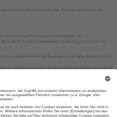
kungschecks und die Prüfung etwaiger Anwendungshinweise des
itpunkt kann je nach Region und in Abhängigkeit der
 zu deiner Arzneimittelsicherheit dienen, die Lieferfrist um die
ersicherung übernimmt in der Regel die Kosten dafür, der Versicherte
Euro.
Es sind jedoch nie mehr als die tatsächlichen Kosten der Leistung
e Zuzahlungen
an bei: