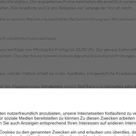
s Herstellers. Die angegebenen Preise beinhalten die gesetzlich vorgesc
alten. Alle Angebote und Gratis-Beigaben nur solange der Vorrat reicht.
dukte in deinem Warenkorb beinhaltet die Durchführung von Wechselwir
nd Produktinformationen lesen.
 uns werktags von Montag bis Freitag bis 18:00 Uhr. Der genaue Lieferze
ichen. Darüber hinaus können notwendige pharmazeutische Prüfungen, die
aus und der Patient erhält sie in der Apotheke. Die gesetzliche Krankenv
ent des Abgabepreises,
mindestens
jedoch
fünf Euro
und
höchstens zehn 
zehn Prozent der Kosten sowie zehn Euro je Verordnung.
rken und die besondere Stellung der Familie zu unterstützen, fallen
kein
 Ausnahme der Fahrkosten
 getragen werden