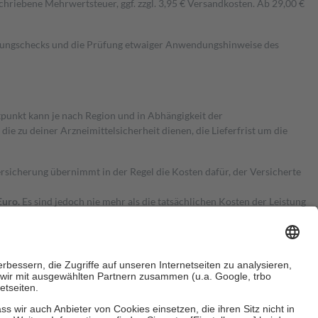
hriebene Mehrwertsteuer, ggf. zzgl. 3,95 € Versandkosten. Ab 29,00 €
kungschecks und die Prüfung etwaiger Anwendungshinweise des
itpunkt kann je nach Region und in Abhängigkeit der
 zu deiner Arzneimittelsicherheit dienen, die Lieferfrist um die
ersicherung übernimmt in der Regel die Kosten dafür, der Versicherte
Euro.
Es sind jedoch nie mehr als die tatsächlichen Kosten der Leistung
e Zuzahlungen
an bei: