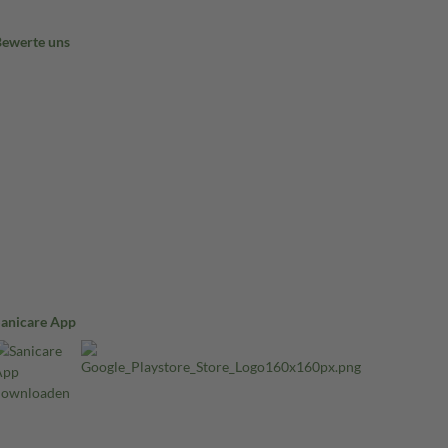
Bewerte uns
Sanicare App