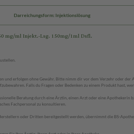
Darreichungsform: Injektionslösung
 mg/ml Injekt.-Lsg. 150mg/1ml Dsfl.
ustellen.
 und erfolgen ohne Gewähr. Bitte nimm dir vor dem Verzehr oder der An
fzubewahren. Falls du Fragen oder Bedenken zu einem Produkt hast, wende
essionelle Beratung durch eine Ärztin, einen Arzt oder eine Apothekerin
sches Fachpersonal zu konsultieren.
n Herstellern oder Dritten bereitgestellt werden, übernimmt die BS-Apot
en Sie Ihre Ärztin, Ihren Arzt oder in Ihrer Apotheke.