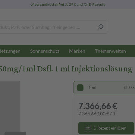
versandkostenfrei
ab 29 € und für E-Rezepte
letzungen
Sonnenschutz
Marken
Themenwelten
0mg/1ml Dsfl. 1 ml Injektionslösung
1 ml
(7.366.
7.366,66 €
7.366.660,00 € / 1 l
E-Rezept einlösen