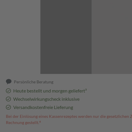
Abbildung kann abweichen
Persönliche Beratung
Heute bestellt und morgen geliefert³
Wechselwirkungscheck inklusive
Versandkostenfreie Lieferung
Bei der Einlösung eines Kassenrezeptes werden nur die gesetzlichen 
Rechnung gestellt.⁴