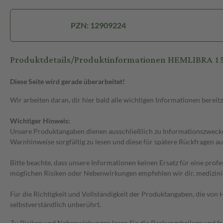
PZN: 12909224
Produktdetails/Produktinformationen HEMLIBRA 150
Diese Seite wird gerade überarbeitet!
Wir arbeiten daran, dir hier bald alle wichtigen Informationen bereitz
Wichtiger Hinweis:
Unsere Produktangaben dienen ausschließlich zu Informationszwecken
Warnhinweise sorgfältig zu lesen und diese für spätere Rückfragen au
Bitte beachte, dass unsere Informationen keinen Ersatz für eine prof
möglichen Risiken oder Nebenwirkungen empfehlen wir dir, medizini
Für die Richtigkeit und Vollständigkeit der Produktangaben, die vo
selbstverständlich unberührt.
Zu Risiken und Nebenwirkungen lesen Sie die Packungsbeilage und frag