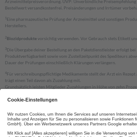
Arzneimittelpreisverordnung. UVP: Unverbindliche Preisempfehlung de
Bestell­wert versand­kosten­frei. Preisänderungen und Irrtümer vorbeh
1
Eine pharmazeutische Prüfung der Arzneimittel und sonstigen Pro
Herstellers.
2
Biozidprodukte
vorsichtig verwenden. Vor Gebrauch stets Etikett u
3
Die Übergabe deiner Bestellung an den Paketdienstleister erfolgt bei
Produktverfügbarkeit sowie vom Zustellzeitpunkt des Spediteurs abwe
Dauer der Prüfungen einschließlich Klärungen verlängern.
4
Für verschreibungspflichtige Medikamente stellt der Arzt ein Rezept 
trägt einen Teil davon als Zuzahlung mit.
Grundsätzlich leisten Mitglieder Zuzahlungen in Höhe von zehn Proz
zu entrichten.
Diese Regeln gelten grundsätzlich auch für Online-Apotheken.
Bei Heilmitteln und häuslicher Krankenpflege beträgt die Zuzahlung 
Um das Engagement der Versicherten für ihre eigene Gesundheit zu stä
• Kindern und Jugendlichen bis zum vollendeten 18. Lebensjahr mit
• Untersuchungen zur Vorsorge und Früherkennung, die von der GKV
• empfohlenen Schutzimpfungen