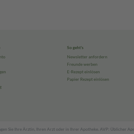
e
So geht's
nto
Newsletter anfordern
Freunde werben
gen
E-Rezept einlösen
Papier Rezept einlösen
g
gen Sie Ihre Ärztin, Ihren Arzt oder in Ihrer Apotheke. AVP: Üblicher A