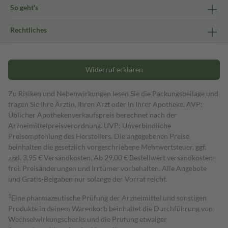
So geht's
Rechtliches
Widerruf erklären
Zu Risiken und Nebenwirkungen lesen Sie die Packungsbeilage und
fragen Sie Ihre Ärztin, Ihren Arzt oder in Ihrer Apotheke. AVP:
Üblicher Apothekenverkaufspreis berechnet nach der
Arzneimittelpreisverordnung. UVP: Unverbindliche
Preisempfehlung des Herstellers. Die angegebenen Preise
beinhalten die gesetzlich vorgeschriebene Mehrwertsteuer, ggf.
zzgl. 3,95 € Versandkosten. Ab 29,00 € Bestell­wert versand­kosten­
frei. Preisänderungen und Irrtümer vorbehalten. Alle Angebote
und Gratis-Beigaben nur solange der Vorrat reicht.
1
Eine pharmazeutische Prüfung der Arzneimittel und sonstigen
Produkte in deinem Warenkorb beinhaltet die Durchführung von
Wechselwirkungschecks und die Prüfung etwaiger