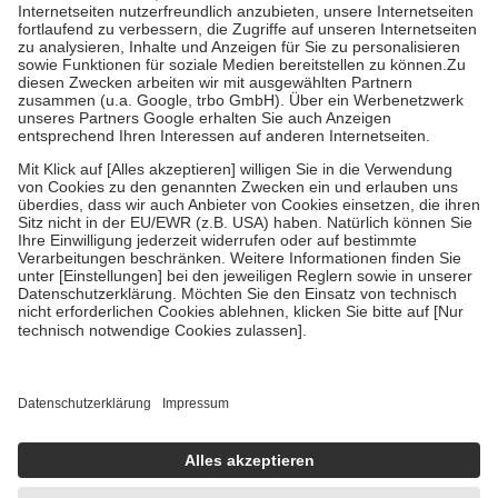
Kosten der Leistung zu entrichten.
Diese Regeln gelten grundsätzlich auch für Online-Apotheken.
Bei Heilmitteln und häuslicher Krankenpflege beträgt die
Zuzahlung zehn Prozent der Kosten sowie zehn Euro je
Verordnung.
Um das Engagement der Versicherten für ihre eigene Gesundheit zu
stärken und die besondere Stellung der Familie zu unterstützen,
fallen
keine Zuzahlungen
an bei:
• Kindern und Jugendlichen bis zum vollendeten 18. Lebensjahr
mit Ausnahme der Fahrkosten
• Untersuchungen zur Vorsorge und Früherkennung, die von der
GKV getragen werden
• empfohlenen Schutzimpfungen
• Harn- und Blutteststreifen
Wir nutzen Trusted Shops als unabhängigen Dienstleister für die
Einholung von Bewertungen. Trusted Shops hat Maßnahmen
getroffen, um sicherzustellen, dass es sich um echte Bewertungen
handelt. Mehr Informationen findest du hier:
https://help.etrusted.com/hc/de/articles/4419944605341
Einige Bilder und Inhalte wurden unter Zuhilfenahme künstlicher