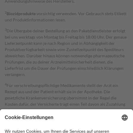
Anwendungshinweise des Herstellers.
2
Biozidprodukte
vorsichtig verwenden. Vor Gebrauch stets Etikett
und Produktinformationen lesen.
3
Die Übergabe deiner Bestellung an den Paketdienstleister erfolgt
bei uns werktags von Montag bis Freitag bis 18:00 Uhr. Der genaue
Lieferzeitpunkt kann je nach Region und in Abhängigkeit der
Produktverfügbarkeit sowie vom Zustellzeitpunkt des Spediteurs
abweichen. Darüber hinaus können notwendige pharmazeutische
Prüfungen, die zu deiner Arzneimittelsicherheit dienen, die
Lieferfrist um die Dauer der Prüfungen einschließlich Klärungen
verlängern.
4
Für verschreibungspflichtige Medikamente stellt der Arzt ein
Rezept aus und der Patient erhält sie in der Apotheke. Die
gesetzliche Krankenversicherung übernimmt in der Regel die
Kosten dafür, der Versicherte trägt einen Teil davon als Zuzahlung
mit.
Grundsätzlich leisten Mitglieder Zuzahlungen in Höhe von zehn
Prozent des Abgabepreises,
mindestens
jedoch
fünf Euro
und
höchstens zehn Euro.
Es sind jedoch nie mehr als die tatsächlichen