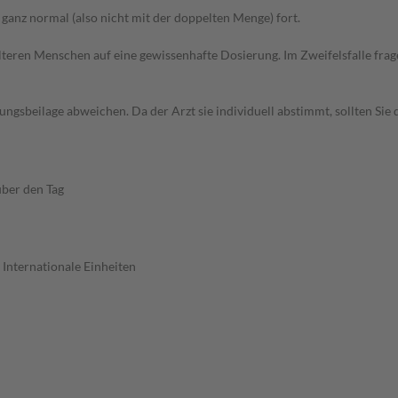
anz normal (also nicht mit der doppelten Menge) fort.
d älteren Menschen auf eine gewissenhafte Dosierung. Im Zweifelsfalle f
gsbeilage abweichen. Da der Arzt sie individuell abstimmt, sollten Si
über den Tag
 Internationale Einheiten