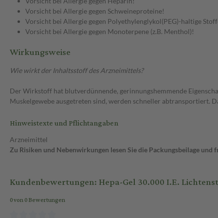
Vorsicht bei Allergie gegen Heparin!
Vorsicht bei Allergie gegen Schweineproteine!
Vorsicht bei Allergie gegen Polyethylenglykol(PEG)-haltige Stoff
Vorsicht bei Allergie gegen Monoterpene (z.B. Menthol)!
Wirkungsweise
Wie wirkt der Inhaltsstoff des Arzneimittels?
Der Wirkstoff hat blutverdünnende, gerinnungshemmende Eigenschaft
Muskelgewebe ausgetreten sind, werden schneller abtransportiert. D
Hinweistexte und Pflichtangaben
Arzneimittel
Zu Risiken und Nebenwirkungen lesen Sie die Packungsbeilage und fra
Kundenbewertungen: Hepa-Gel 30.000 I.E. Lichtenst
0 von 0 Bewertungen