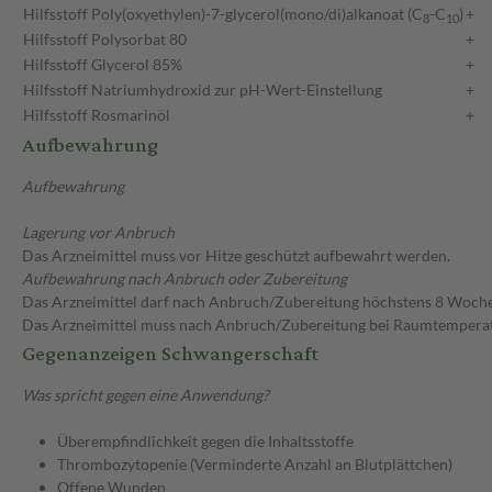
Hilfsstoff
Poly(oxyethylen)-7-glycerol(mono/di)alkanoat (C
-C
)
+
8
1
0
Hilfsstoff
Polysorbat 80
+
Hilfsstoff
Glycerol 85%
+
Hilfsstoff
Natriumhydroxid zur pH-Wert-Einstellung
+
Hilfsstoff
Rosmarinöl
+
Aufbewahrung
Aufbewahrung
Lagerung vor Anbruch
Das Arzneimittel muss vor Hitze geschützt aufbewahrt werden.
Aufbewahrung nach Anbruch oder Zubereitung
Das Arzneimittel darf nach Anbruch/Zubereitung höchstens 8 Woch
Das Arzneimittel muss nach Anbruch/Zubereitung bei Raumtempera
Gegenanzeigen Schwangerschaft
Was spricht gegen eine Anwendung?
Überempfindlichkeit gegen die Inhaltsstoffe
Thrombozytopenie (Verminderte Anzahl an Blutplättchen)
Offene Wunden