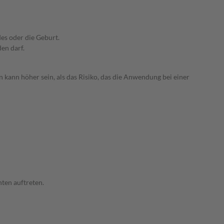
es oder die Geburt.
den darf.
 kann höher sein, als das Risiko, das die Anwendung bei einer
ten auftreten.