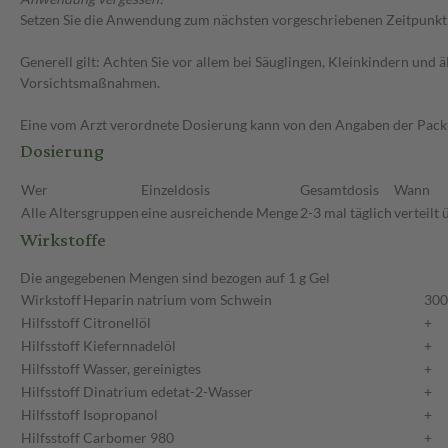
Setzen Sie die Anwendung zum nächsten vorgeschriebenen Zeitpunkt g
Generell gilt: Achten Sie vor allem bei Säuglingen, Kleinkindern un
Vorsichtsmaßnahmen.
Eine vom Arzt verordnete Dosierung kann von den Angaben der Packun
Dosierung
Wer
Einzeldosis
Gesamtdosis
Wann
Alle Altersgruppen
eine ausreichende Menge
2-3 mal täglich
verteilt 
Wirkstoffe
Die angegebenen Mengen sind bezogen auf 1 g Gel
Wirkstoff
Heparin natrium vom Schwein
300
Hilfsstoff
Citronellöl
+
Hilfsstoff
Kiefernnadelöl
+
Hilfsstoff
Wasser, gereinigtes
+
Hilfsstoff
Dinatrium edetat-2-Wasser
+
Hilfsstoff
Isopropanol
+
Hilfsstoff
Carbomer 980
+