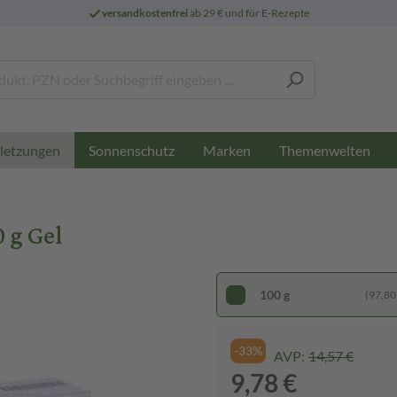
versandkostenfrei
ab 29 € und für E-Rezepte
Sonnenschutz
Marken
Themenwelten
letzungen
0 g Gel
100 g
(97,80 
-33%
AVP:
14,57 €
9,78 €