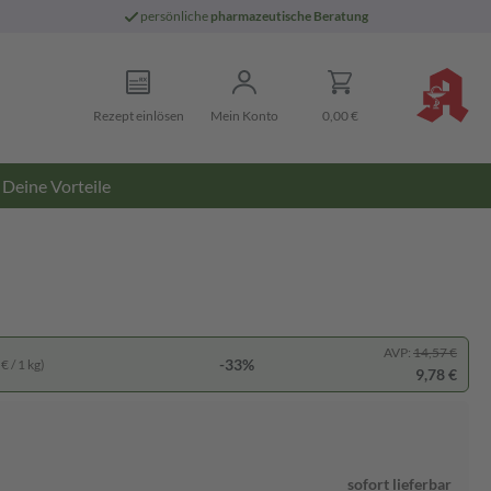
persönliche
pharmazeutische Beratung
Rezept einlösen
Mein Konto
0,00 €
Deine Vorteile
AVP:
14,57 €
-33%
€ / 1 kg)
9,78 €
sofort lieferbar