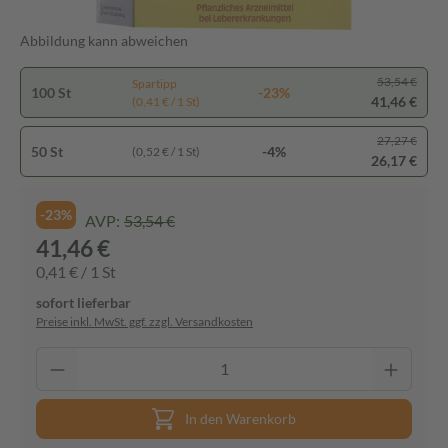
Abbildung kann abweichen
53,54 €
Spartipp
100 St
-23%
41,46 €
(0,41 € / 1 St)
27,27 €
50 St
-4%
(0,52 € / 1 St)
26,17 €
-23%
AVP:
53,54 €
41,46 €
0,41 € / 1 St
sofort lieferbar
Preise inkl. MwSt. ggf. zzgl. Versandkosten
In den Warenkorb