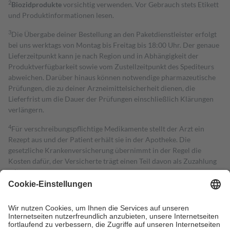
2
Biozidprodukte
vorsichtig verwenden. Vor Gebrauch stets Etikett
und Produktinformationen lesen.
3
Die Übergabe deiner Bestellung an den Paketdienstleister erfolgt
bei uns werktags von Montag bis Freitag bis 18:00 Uhr. Der genaue
Lieferzeitpunkt kann je nach Region und in Abhängigkeit der
Produktverfügbarkeit sowie vom Zustellzeitpunkt des Spediteurs
abweichen. Darüber hinaus können notwendige pharmazeutische
Prüfungen, die zu deiner Arzneimittelsicherheit dienen, die
Lieferfrist um die Dauer der Prüfungen einschließlich Klärungen
verlängern.
4
Für verschreibungspflichtige Medikamente stellt der Arzt ein
Rezept aus und der Patient erhält sie in der Apotheke. Die
gesetzliche Krankenversicherung übernimmt in der Regel die
Kosten dafür, der Versicherte trägt einen Teil davon als Zuzahlung
mit.
Grundsätzlich leisten Mitglieder Zuzahlungen in Höhe von zehn
Prozent des Abgabepreises,
mindestens
jedoch
fünf Euro
und
höchstens zehn Euro.
Es sind jedoch nie mehr als die tatsächlichen
Kosten der Leistung zu entrichten.
Diese Regeln gelten grundsätzlich auch für Online-Apotheken.