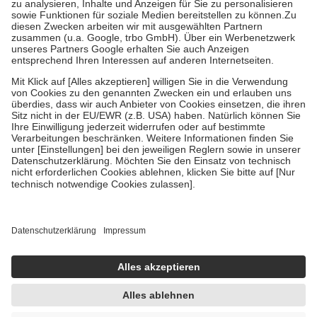
Bei Heilmitteln und häuslicher Krankenpflege beträgt die
Zuzahlung zehn Prozent der Kosten sowie zehn Euro je
Verordnung.
Um das Engagement der Versicherten für ihre eigene Gesundheit zu
stärken und die besondere Stellung der Familie zu unterstützen,
fallen
keine Zuzahlungen
an bei:
• Kindern und Jugendlichen bis zum vollendeten 18. Lebensjahr
mit Ausnahme der Fahrkosten
• Untersuchungen zur Vorsorge und Früherkennung, die von der
GKV getragen werden
• empfohlenen Schutzimpfungen
• Harn- und Blutteststreifen
Wir nutzen Trusted Shops als unabhängigen Dienstleister für die
Einholung von Bewertungen. Trusted Shops hat Maßnahmen
getroffen, um sicherzustellen, dass es sich um echte Bewertungen
handelt. Mehr Informationen findest du hier:
https://help.etrusted.com/hc/de/articles/4419944605341
Einige Bilder und Inhalte wurden unter Zuhilfenahme künstlicher
Intelligenz erstellt.