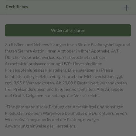
Rechtliches
Widerruf erklären
Zu Risiken und Nebenwirkungen lesen Sie die Packungsbeilage und
fragen Sie Ihre Ärztin, Ihren Arzt oder in Ihrer Apotheke. AVP:
Üblicher Apothekenverkaufspreis berechnet nach der
Arzneimittelpreisverordnung. UVP: Unverbindliche
Preisempfehlung des Herstellers. Die angegebenen Preise
beinhalten die gesetzlich vorgeschriebene Mehrwertsteuer, ggf.
zzgl. 3,95 € Versandkosten. Ab 29,00 € Bestell­wert versand­kosten­
frei. Preisänderungen und Irrtümer vorbehalten. Alle Angebote
und Gratis-Beigaben nur solange der Vorrat reicht.
1
Eine pharmazeutische Prüfung der Arzneimittel und sonstigen
Produkte in deinem Warenkorb beinhaltet die Durchführung von
Wechselwirkungschecks und die Prüfung etwaiger
Anwendungshinweise des Herstellers.