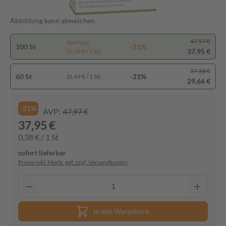
Abbildung kann abweichen
47,97 €
Spartipp
100 St
-21%
37,95 €
(0,38 € / 1 St)
37,38 €
60 St
-21%
(0,49 € / 1 St)
29,66 €
-21%
AVP:
47,97 €
37,95 €
0,38 € / 1 St
sofort lieferbar
Preise inkl. MwSt. ggf. zzgl. Versandkosten
In den Warenkorb