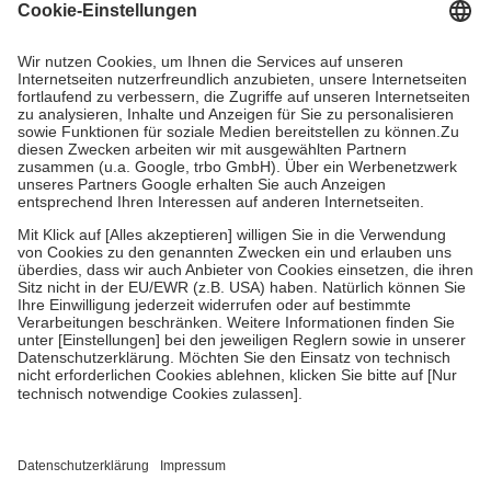
Grundsätzlich leisten Mitglieder Zuzahlungen in Höhe von zehn
Prozent des Abgabepreises,
mindestens
jedoch
fünf Euro
und
höchstens zehn Euro.
Es sind jedoch nie mehr als die tatsächlichen
Kosten der Leistung zu entrichten.
Diese Regeln gelten grundsätzlich auch für Online-Apotheken.
Bei Heilmitteln und häuslicher Krankenpflege beträgt die
Zuzahlung zehn Prozent der Kosten sowie zehn Euro je
Verordnung.
Um das Engagement der Versicherten für ihre eigene Gesundheit zu
stärken und die besondere Stellung der Familie zu unterstützen,
fallen
keine Zuzahlungen
an bei:
• Kindern und Jugendlichen bis zum vollendeten 18. Lebensjahr
mit Ausnahme der Fahrkosten
• Untersuchungen zur Vorsorge und Früherkennung, die von der
GKV getragen werden
• empfohlenen Schutzimpfungen
• Harn- und Blutteststreifen
Wir nutzen Trusted Shops als unabhängigen Dienstleister für die
Einholung von Bewertungen. Trusted Shops hat Maßnahmen
getroffen, um sicherzustellen, dass es sich um echte Bewertungen
handelt. Mehr Informationen findest du hier: