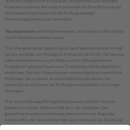
Eine pharmazeutische Prüfung der Arzneimittel und sonstigen
Produkte in deinem Warenkorb beinhaltet die Durchführung von
Wechselwirkungschecks und die Prüfung etwaiger
Anwendungshinweise des Herstellers.
2
Biozidprodukte
vorsichtig verwenden. Vor Gebrauch stets Etikett
und Produktinformationen lesen.
3
Die Übergabe deiner Bestellung an den Paketdienstleister erfolgt
bei uns werktags von Montag bis Freitag bis 18:00 Uhr. Der genaue
Lieferzeitpunkt kann je nach Region und in Abhängigkeit der
Produktverfügbarkeit sowie vom Zustellzeitpunkt des Spediteurs
abweichen. Darüber hinaus können notwendige pharmazeutische
Prüfungen, die zu deiner Arzneimittelsicherheit dienen, die
Lieferfrist um die Dauer der Prüfungen einschließlich Klärungen
verlängern.
4
Für verschreibungspflichtige Medikamente stellt der Arzt ein
Rezept aus und der Patient erhält sie in der Apotheke. Die
gesetzliche Krankenversicherung übernimmt in der Regel die
Kosten dafür, der Versicherte trägt einen Teil davon als Zuzahlung
mit.