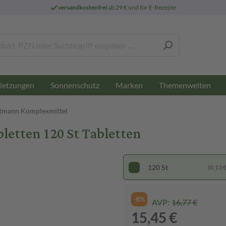
versandkostenfrei
ab 29 € und für E-Rezepte
letzungen
Sonnenschutz
Marken
Themenwelten
tmann Komplexmittel
letten 120 St Tabletten
120 St
(0,13 € 
-8%
AVP:
16,77 €
15,45 €