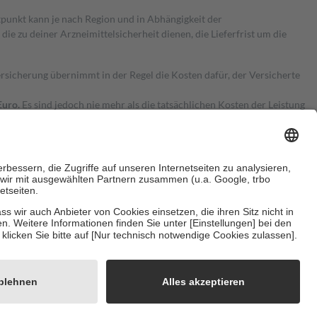
itpunkt kann je nach Region und in Abhängigkeit der
 zu deiner Arzneimittelsicherheit dienen, die Lieferfrist um die
ersicherung übernimmt in der Regel die Kosten dafür, der Versicherte
Euro.
Es sind jedoch nie mehr als die tatsächlichen Kosten der Leistung
e Zuzahlungen
an bei:
herzustellen, dass es sich um echte Bewertungen handelt. Mehr