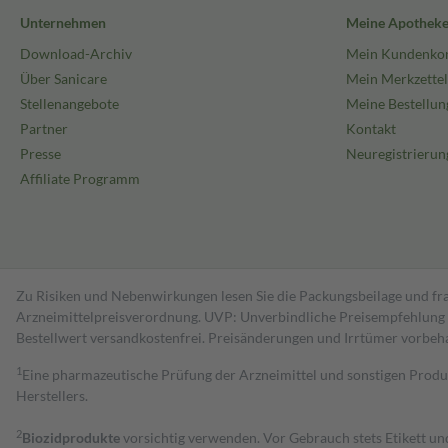
Unternehmen
Meine Apothek
Download-Archiv
Mein Kundenko
Über Sanicare
Mein Merkzettel
Stellenangebote
Meine Bestellun
Partner
Kontakt
Presse
Neuregistrierun
Affiliate Programm
Zu Risiken und Nebenwirkungen lesen Sie die Packungsbeilage und fra
Arzneimittelpreisverordnung. UVP: Unverbindliche Preisempfehlung de
Bestell­wert versand­kosten­frei. Preisänderungen und Irrtümer vorbeh
1
Eine pharmazeutische Prüfung der Arzneimittel und sonstigen Pro
Herstellers.
2
Biozidprodukte
vorsichtig verwenden. Vor Gebrauch stets Etikett u