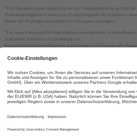
3
Die Übergabe deiner Bestellung an den Paketdienstleister erfolgt bei
Produktverfügbarkeit sowie vom Zustellzeitpunkt des Spediteurs abwe
Dauer der Prüfungen einschließlich Klärungen verlängern.
4
Für verschreibungspflichtige Medikamente stellt der Arzt ein Rezept 
trägt einen Teil davon als Zuzahlung mit.
Grundsätzlich leisten Mitglieder Zuzahlungen in Höhe von zehn Proz
zu entrichten.
Diese Regeln gelten grundsätzlich auch für Online-Apotheken.
Bei Heilmitteln und häuslicher Krankenpflege beträgt die Zuzahlung 
Um das Engagement der Versicherten für ihre eigene Gesundheit zu stä
• Kindern und Jugendlichen bis zum vollendeten 18. Lebensjahr mit
• Untersuchungen zur Vorsorge und Früherkennung, die von der GKV
• empfohlenen Schutzimpfungen
• Harn- und Blutteststreifen
Wir nutzen Trusted Shops als unabhängigen Dienstleister für die Ein
Informationen findest du hier: https://help.etrusted.com/hc/de/arti
Einige Bilder und Inhalte wurden unter Zuhilfenahme künstlicher Intell