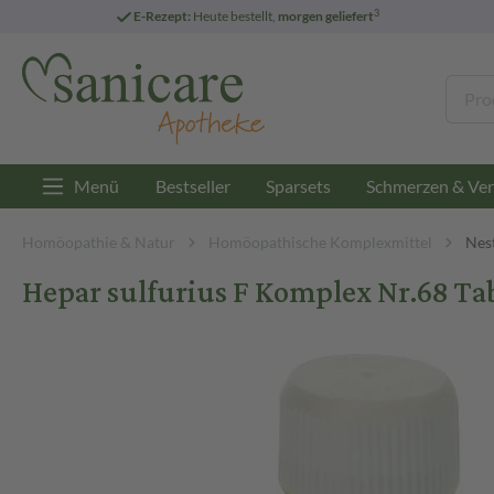
3
E-Rezept:
Heute bestellt,
morgen geliefert
Menü
Bestseller
Sparsets
Schmerzen & Ver
Homöopathie & Natur
Homöopathische Komplexmittel
Nes
Hepar sulfurius F Komplex Nr.68 Tab