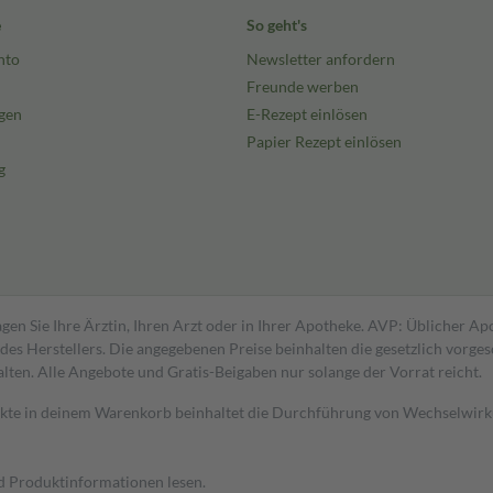
e
So geht's
nto
Newsletter anfordern
Freunde werben
gen
E-Rezept einlösen
Papier Rezept einlösen
g
gen Sie Ihre Ärztin, Ihren Arzt oder in Ihrer Apotheke. AVP: Üblicher A
s Herstellers. Die angegebenen Preise beinhalten die gesetzlich vorgesc
alten. Alle Angebote und Gratis-Beigaben nur solange der Vorrat reicht.
dukte in deinem Warenkorb beinhaltet die Durchführung von Wechselwir
nd Produktinformationen lesen.