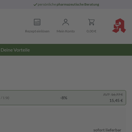
persönliche
pharmazeutische Beratung
Rezept einlösen
Mein Konto
0,00 €
Deine Vorteile
AVP:
16,77 €
-8%
/ 1 St)
15,45 €
sofort lieferbar