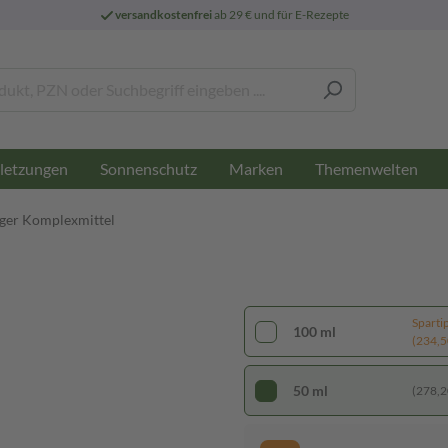
versandkostenfrei
ab 29 € und für E-Rezepte
letzungen
Sonnenschutz
Marken
Themenwelten
üger Komplexmittel
Sparti
100 ml
(234,50
50 ml
(278,20