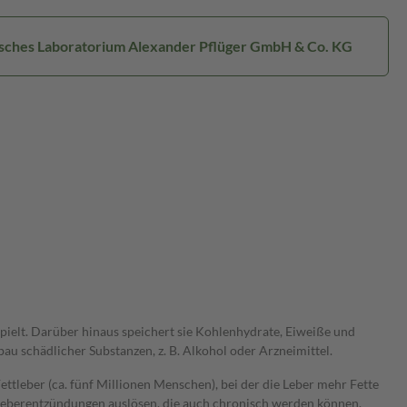
isches Laboratorium Alexander Pflüger GmbH & Co. KG
spielt. Darüber hinaus speichert sie Kohlenhydrate, Eiweiße und
u schädlicher Substanzen, z. B. Alkohol oder Arzneimittel.
ttleber (ca. fünf Millionen Menschen), bei der die Leber mehr Fette
en Leberentzündungen auslösen, die auch chronisch werden können.