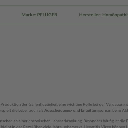
Marke: PFLÜGER
Hersteller: Homöopath
 Produktion der Gallenflüssigkeit eine wichtige Rolle bei der Verdauung 
spielt die Leber auch als
Ausscheidungs- und Entgiftungsorgan
beim Abba
schen an einer chronischen Lebererkrankung. Besonders häufig ist die Fe
nd bleibt in der Regel über viele Jahre unbemerkt. Hepatitis-Viren könn