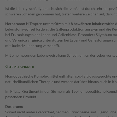
Ist die Leber geschädigt, macht sich dies zunächst durch sehr unsp
schweren Schaden genommen hat, treten weitere Zeichen auf, darunt
Herparanox H
Tropfen unterstützen mit
8 bewährten Inhaltsstoffen
d
Leberstoffwechsel fördern, die Gallenproduktion anregen und die Reg
bei Erkrankungen der Leber und Gallenblase. Besonders Silymbum mari
und
Veronica virginica
unterstützen bei Leber- und Gallestörungen un
mit Juckreiz Linderung verschafft.
Mit einer gesunden Lebensweise kann Schädigungen der Leber vorge
Gut zu wissen
Homöopathische Komplexmittel enthalten sorgfältig ausgesuchte und a
naturheilkundlichen Therapie und werden darüber hinaus auch in Ko
Im Pflüger-Sortiment finden Sie mehr als 130 homöopathische Komple
passenden Produkt.
Dosierung:
Soweit nicht anders verordnet, nehmen Erwachsene und Jugendliche ab