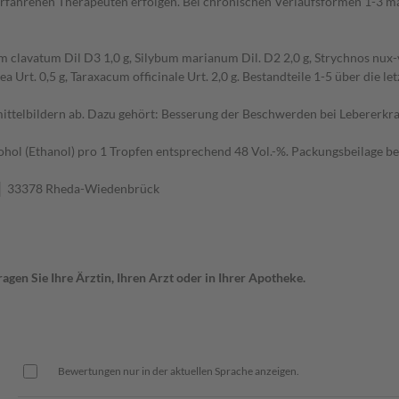
ahrenen Therapeuten erfolgen. Bei chronischen Verlaufsformen 1-3 mal 
um clavatum Dil D3 1,0 g, Silybum marianum Dil. D2 2,0 g, Strychnos nux-
rea Urt. 0,5 g, Taraxacum officinale Urt. 2,0 g. Bestandteile 1-5 über die l
ttelbildern ab. Dazu gehört: Besserung der Beschwerden bei Lebererkr
hol (Ethanol) pro 1 Tropfen entsprechend 48 Vol.-%. Packungsbeilage be
 │ 33378 Rheda-Wiedenbrück
gen Sie Ihre Ärztin, Ihren Arzt oder in Ihrer Apotheke.
Bewertungen nur in der aktuellen Sprache anzeigen.