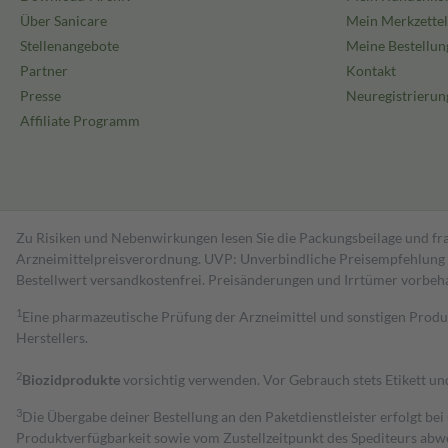
Über Sanicare
Mein Merkzettel
Stellenangebote
Meine Bestellun
Partner
Kontakt
Presse
Neuregistrierun
Affiliate Programm
Zu Risiken und Nebenwirkungen lesen Sie die Packungsbeilage und fra
Arzneimittelpreisverordnung. UVP: Unverbindliche Preisempfehlung de
Bestell­wert versand­kosten­frei. Preisänderungen und Irrtümer vorbeh
1
Eine pharmazeutische Prüfung der Arzneimittel und sonstigen Pro
Herstellers.
2
Biozidprodukte
vorsichtig verwenden. Vor Gebrauch stets Etikett u
3
Die Übergabe deiner Bestellung an den Paketdienstleister erfolgt bei
Produktverfügbarkeit sowie vom Zustellzeitpunkt des Spediteurs abwe