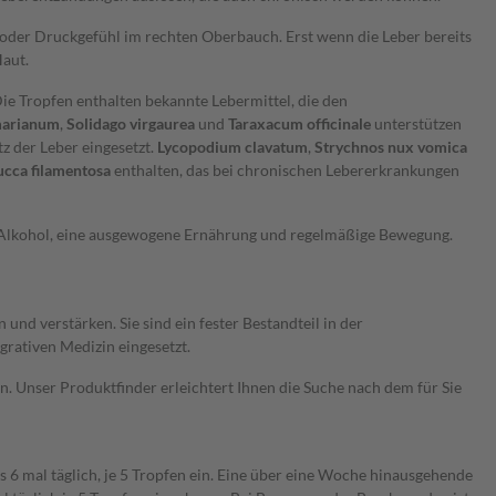
 oder Druckgefühl im rechten Oberbauch. Erst wenn die Leber bereits
aut.
 Tropfen enthalten bekannte Lebermittel, die den
marianum
,
Solidago virgaurea
und
Taraxacum officinale
unterstützen
z der Leber eingesetzt.
Lycopodium clavatum
,
Strychnos nux vomica
ucca filamentosa
enthalten, das bei chronischen Lebererkrankungen
 Alkohol, eine ausgewogene Ernährung und regelmäßige Bewegung.
nd verstärken. Sie sind ein fester Bestandteil in der
rativen Medizin eingesetzt.
 Unser Produktfinder erleichtert Ihnen die Suche nach dem für Sie
 6 mal täglich, je 5 Tropfen ein. Eine über eine Woche hinausgehende