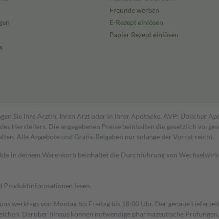
Freunde werben
gen
E-Rezept einlösen
Papier Rezept einlösen
g
gen Sie Ihre Ärztin, Ihren Arzt oder in Ihrer Apotheke. AVP: Üblicher A
s Herstellers. Die angegebenen Preise beinhalten die gesetzlich vorgesc
alten. Alle Angebote und Gratis-Beigaben nur solange der Vorrat reicht.
dukte in deinem Warenkorb beinhaltet die Durchführung von Wechselwir
nd Produktinformationen lesen.
 uns werktags von Montag bis Freitag bis 18:00 Uhr. Der genaue Lieferze
ichen. Darüber hinaus können notwendige pharmazeutische Prüfungen, die