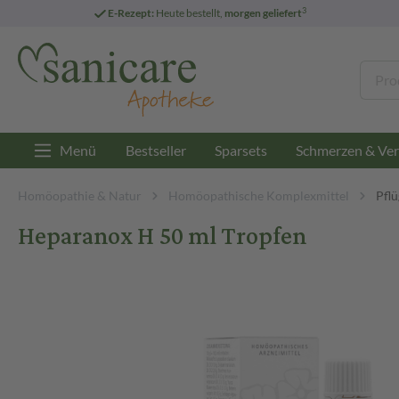
3
E-Rezept:
Heute bestellt,
morgen geliefert
Menü
Bestseller
Sparsets
Schmerzen & Ver
Homöopathie & Natur
Homöopathische Komplexmittel
Pfl
Heparanox H 50 ml Tropfen