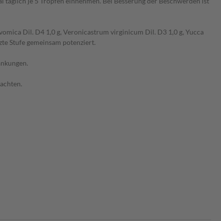
täglich je 5 Tropfen einnehmen. Bei Besserung der Beschwerden ist
vomica Dil. D4 1,0 g, Veronicastrum virginicum Dil. D3 1,0 g, Yucca
etzte Stufe gemeinsam potenziert.
ankungen.
achten.