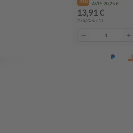
-31%
AVP:
20,25 €
13,91 €
278,20 € / 1 l