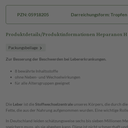
PZN: 05918205
Darreichungsform: Tropfen
Produktdetails/Produktinformationen Heparanox H
Packungsbeilage
Zur Besserung der Beschwerden bei Lebererkrankungen.
8 bewährte Inhaltsstoffe
ohne Neben- und Wechselwirkungen
für alle Altersgruppen geeignet
Die
Leber
ist die
Stoffwechselzentrale
unseres Körpers, die durch die
Fette, die aus der Nahrung aufgenommen wurden. Eine wichtige Rolle 
In Deutschland leiden schätzungsweise sechs bis sieben Millionen Men
speichern muss, als sie abgeben kann. Diese ist nicht schmerzhaft u