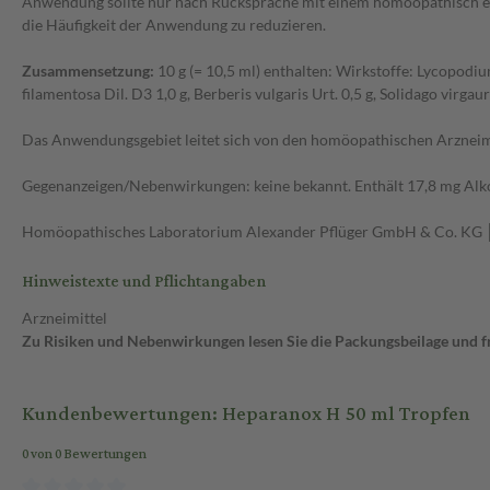
Anwendung sollte nur nach Rücksprache mit einem homöopathisch erf
die Häufigkeit der Anwendung zu reduzieren.
Zusammensetzung:
10 g (= 10,5 ml) enthalten: Wirkstoffe: Lycopodi
filamentosa Dil. D3 1,0 g, Berberis vulgaris Urt. 0,5 g, Solidago virgau
Das Anwendungsgebiet leitet sich von den homöopathischen Arzneimi
Gegenanzeigen/Nebenwirkungen: keine bekannt. Enthält 17,8 mg Alko
Homöopathisches Laboratorium Alexander Pflüger GmbH & Co. KG
Hinweistexte und Pflichtangaben
Arzneimittel
Zu Risiken und Nebenwirkungen lesen Sie die Packungsbeilage und fra
Kundenbewertungen: Heparanox H 50 ml Tropfen
0 von 0 Bewertungen