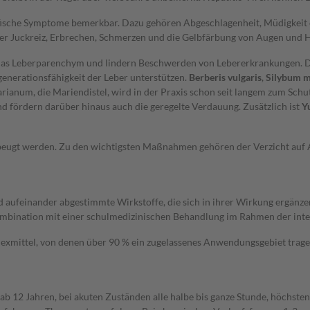
ezifische Symptome bemerkbar. Dazu gehören Abgeschlagenheit, Müdigkeit
er Juckreiz, Erbrechen, Schmerzen und die Gelbfärbung von Augen und H
as Leberparenchym und lindern Beschwerden von Lebererkrankungen. Die
enerationsfähigkeit der Leber unterstützen.
Berberis vulgaris
,
Silybum 
anum, die Mariendistel, wird in der Praxis schon seit langem zum Schut
d fördern darüber hinaus auch die geregelte Verdauung. Zusätzlich ist
Y
beugt werden. Zu den wichtigsten Maßnahmen gehören der Verzicht auf
ufeinander abgestimmte Wirkstoffe, die sich in ihrer Wirkung ergänzen u
mbination mit einer schulmedizinischen Behandlung im Rahmen der integ
xmittel, von denen über 90 % ein zugelassenes Anwendungsgebiet tragen.
 12 Jahren, bei akuten Zuständen alle halbe bis ganze Stunde, höchstens