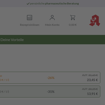
persönliche
pharmazeutische Beratung
Rezept einlösen
Mein Konto
0,00 €
Deine Vorteile
AVP:
31,65 €
pp
-26%
23,45 €
 € / 1 l)
AVP:
20,25 €
-31%
 € / 1 l)
13,91 €