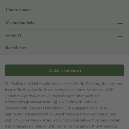
Unternehmen
Meine Apotheke
So geht's
Rechtliches
Widerruf erklären
Zu Risiken und Nebenwirkungen lesen Sie die Packungsbeilage und
fragen Sie Ihre Ärztin, Ihren Arzt oder in Ihrer Apotheke. AVP:
Üblicher Apothekenverkaufspreis berechnet nach der
Arzneimittelpreisverordnung. UVP: Unverbindliche
Preisempfehlung des Herstellers. Die angegebenen Preise
beinhalten die gesetzlich vorgeschriebene Mehrwertsteuer, ggf.
zzgl. 3,95 € Versandkosten. Ab 29,00 € Bestell­wert versand­kosten­
frei. Preisänderungen und Irrtümer vorbehalten. Alle Angebote