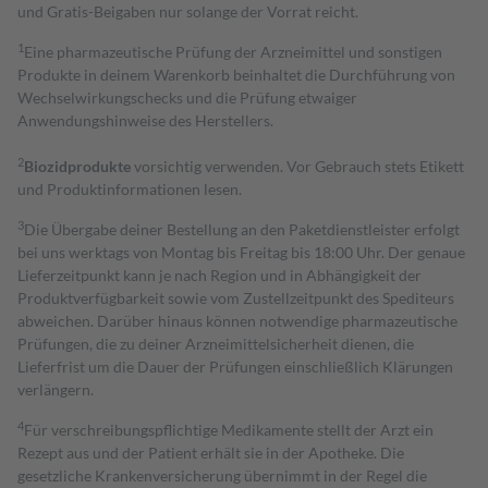
und Gratis-Beigaben nur solange der Vorrat reicht.
1
Eine pharmazeutische Prüfung der Arzneimittel und sonstigen
Produkte in deinem Warenkorb beinhaltet die Durchführung von
Wechselwirkungschecks und die Prüfung etwaiger
Anwendungshinweise des Herstellers.
2
Biozidprodukte
vorsichtig verwenden. Vor Gebrauch stets Etikett
und Produktinformationen lesen.
3
Die Übergabe deiner Bestellung an den Paketdienstleister erfolgt
bei uns werktags von Montag bis Freitag bis 18:00 Uhr. Der genaue
Lieferzeitpunkt kann je nach Region und in Abhängigkeit der
Produktverfügbarkeit sowie vom Zustellzeitpunkt des Spediteurs
abweichen. Darüber hinaus können notwendige pharmazeutische
Prüfungen, die zu deiner Arzneimittelsicherheit dienen, die
Lieferfrist um die Dauer der Prüfungen einschließlich Klärungen
verlängern.
4
Für verschreibungspflichtige Medikamente stellt der Arzt ein
Rezept aus und der Patient erhält sie in der Apotheke. Die
gesetzliche Krankenversicherung übernimmt in der Regel die