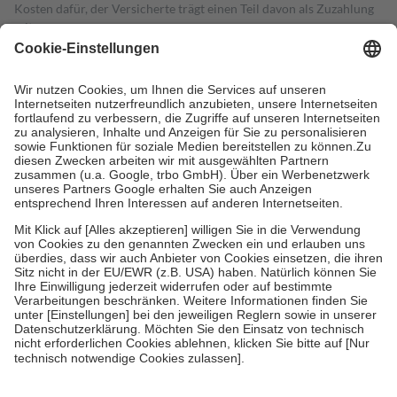
Kosten dafür, der Versicherte trägt einen Teil davon als Zuzahlung
mit.
Grundsätzlich leisten Mitglieder Zuzahlungen in Höhe von zehn
Prozent des Abgabepreises,
mindestens
jedoch
fünf Euro
und
höchstens zehn Euro.
Es sind jedoch nie mehr als die tatsächlichen
Kosten der Leistung zu entrichten.
Diese Regeln gelten grundsätzlich auch für Online-Apotheken.
Bei Heilmitteln und häuslicher Krankenpflege beträgt die
Zuzahlung zehn Prozent der Kosten sowie zehn Euro je
Verordnung.
Um das Engagement der Versicherten für ihre eigene Gesundheit zu
stärken und die besondere Stellung der Familie zu unterstützen,
fallen
keine Zuzahlungen
an bei:
• Kindern und Jugendlichen bis zum vollendeten 18. Lebensjahr
mit Ausnahme der Fahrkosten
• Untersuchungen zur Vorsorge und Früherkennung, die von der
GKV getragen werden
• empfohlenen Schutzimpfungen
• Harn- und Blutteststreifen
Wir nutzen Trusted Shops als unabhängigen Dienstleister für die
Einholung von Bewertungen. Trusted Shops hat Maßnahmen