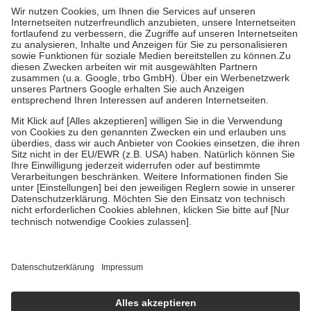
höchstens zehn Euro.
Es sind jedoch nie mehr als die tatsächlichen
Kosten der Leistung zu entrichten.
Diese Regeln gelten grundsätzlich auch für Online-Apotheken.
Bei Heilmitteln und häuslicher Krankenpflege beträgt die
Zuzahlung zehn Prozent der Kosten sowie zehn Euro je
Verordnung.
Um das Engagement der Versicherten für ihre eigene Gesundheit zu
stärken und die besondere Stellung der Familie zu unterstützen,
fallen
keine Zuzahlungen
an bei:
• Kindern und Jugendlichen bis zum vollendeten 18. Lebensjahr
mit Ausnahme der Fahrkosten
• Untersuchungen zur Vorsorge und Früherkennung, die von der
GKV getragen werden
• empfohlenen Schutzimpfungen
• Harn- und Blutteststreifen
Wir nutzen Trusted Shops als unabhängigen Dienstleister für die
Einholung von Bewertungen. Trusted Shops hat Maßnahmen
getroffen, um sicherzustellen, dass es sich um echte Bewertungen
handelt. Mehr Informationen findest du hier:
https://help.etrusted.com/hc/de/articles/4419944605341