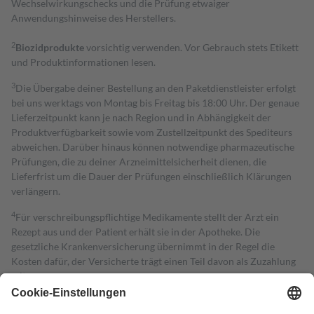
Wechselwirkungschecks und die Prüfung etwaiger
Anwendungshinweise des Herstellers.
2
Biozidprodukte
vorsichtig verwenden. Vor Gebrauch stets Etikett
und Produktinformationen lesen.
3
Die Übergabe deiner Bestellung an den Paketdienstleister erfolgt
bei uns werktags von Montag bis Freitag bis 18:00 Uhr. Der genaue
Lieferzeitpunkt kann je nach Region und in Abhängigkeit der
Produktverfügbarkeit sowie vom Zustellzeitpunkt des Spediteurs
abweichen. Darüber hinaus können notwendige pharmazeutische
Prüfungen, die zu deiner Arzneimittelsicherheit dienen, die
Lieferfrist um die Dauer der Prüfungen einschließlich Klärungen
verlängern.
4
Für verschreibungspflichtige Medikamente stellt der Arzt ein
Rezept aus und der Patient erhält sie in der Apotheke. Die
gesetzliche Krankenversicherung übernimmt in der Regel die
Kosten dafür, der Versicherte trägt einen Teil davon als Zuzahlung
mit.
Grundsätzlich leisten Mitglieder Zuzahlungen in Höhe von zehn
Prozent des Abgabepreises,
mindestens
jedoch
fünf Euro
und