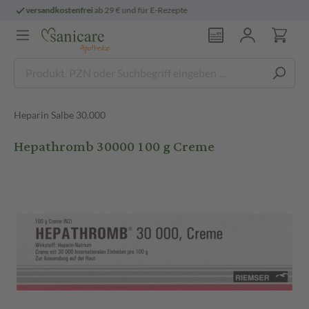
epte
persönliche
pharmazeutische Beratu
Heparin Salbe 30.000
Hepathromb 30000 100 g Creme