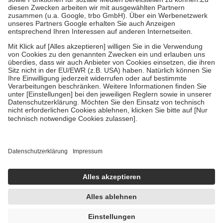
Kosten der Leistung zu entrichten.
Diese Regeln gelten grundsätzlich auch für Online-Apotheken.
Bei Heilmitteln und häuslicher Krankenpflege beträgt die
Zuzahlung zehn Prozent der Kosten sowie zehn Euro je
Verordnung.
Um das Engagement der Versicherten für ihre eigene Gesundheit zu
stärken und die besondere Stellung der Familie zu unterstützen,
fallen
keine Zuzahlungen
an bei:
• Kindern und Jugendlichen bis zum vollendeten 18. Lebensjahr
mit Ausnahme der Fahrkosten
• Untersuchungen zur Vorsorge und Früherkennung, die von der
GKV getragen werden
• empfohlenen Schutzimpfungen
• Harn- und Blutteststreifen
Wir nutzen Trusted Shops als unabhängigen Dienstleister für die
Einholung von Bewertungen. Trusted Shops hat Maßnahmen
getroffen, um sicherzustellen, dass es sich um echte Bewertungen
handelt. Mehr Informationen findest du hier:
https://help.etrusted.com/hc/de/articles/4419944605341
AVP:
3,72 €