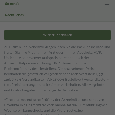
So geht's
Rechtliches
Widerruf erklären
Zu Risiken und Nebenwirkungen lesen Sie die Packungsbeilage und
fragen Sie Ihre Ärztin, Ihren Arzt oder in Ihrer Apotheke. AVP:
Üblicher Apothekenverkaufspreis berechnet nach der
Arzneimittelpreisverordnung. UVP: Unverbindliche
Preisempfehlung des Herstellers. Die angegebenen Preise
beinhalten die gesetzlich vorgeschriebene Mehrwertsteuer, ggf.
zzgl. 3,95 € Versandkosten. Ab 29,00 € Bestell­wert versand­kosten­
frei. Preisänderungen und Irrtümer vorbehalten. Alle Angebote
und Gratis-Beigaben nur solange der Vorrat reicht.
1
Eine pharmazeutische Prüfung der Arzneimittel und sonstigen
Produkte in deinem Warenkorb beinhaltet die Durchführung von
Wechselwirkungschecks und die Prüfung etwaiger