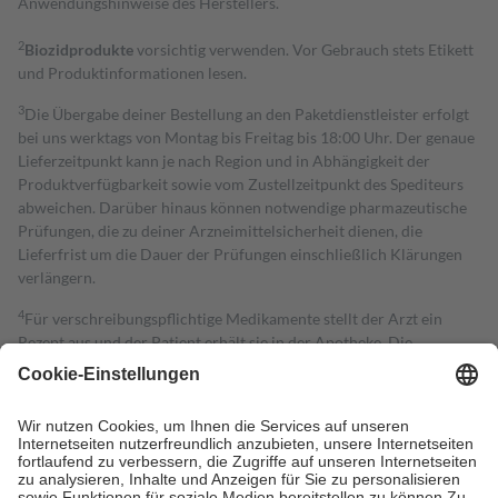
Anwendungshinweise des Herstellers.
2
Biozidprodukte
vorsichtig verwenden. Vor Gebrauch stets Etikett
und Produktinformationen lesen.
3
Die Übergabe deiner Bestellung an den Paketdienstleister erfolgt
bei uns werktags von Montag bis Freitag bis 18:00 Uhr. Der genaue
Lieferzeitpunkt kann je nach Region und in Abhängigkeit der
Produktverfügbarkeit sowie vom Zustellzeitpunkt des Spediteurs
abweichen. Darüber hinaus können notwendige pharmazeutische
Prüfungen, die zu deiner Arzneimittelsicherheit dienen, die
Lieferfrist um die Dauer der Prüfungen einschließlich Klärungen
verlängern.
4
Für verschreibungspflichtige Medikamente stellt der Arzt ein
Rezept aus und der Patient erhält sie in der Apotheke. Die
gesetzliche Krankenversicherung übernimmt in der Regel die
Kosten dafür, der Versicherte trägt einen Teil davon als Zuzahlung
mit.
Grundsätzlich leisten Mitglieder Zuzahlungen in Höhe von zehn
Prozent des Abgabepreises,
mindestens
jedoch
fünf Euro
und
höchstens zehn Euro.
Es sind jedoch nie mehr als die tatsächlichen