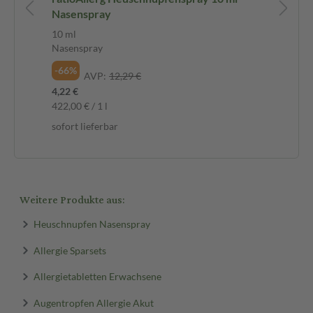
Nasenspray
10 ml
100
Nasenspray
Fil
-66%
-6
AVP:
12,29 €
4,22 €
4,9
422,00 € / 1 l
0,0
sofort lieferbar
sof
Weitere Produkte aus:
Heuschnupfen Nasenspray
Allergie Sparsets
Allergietabletten Erwachsene
Augentropfen Allergie Akut