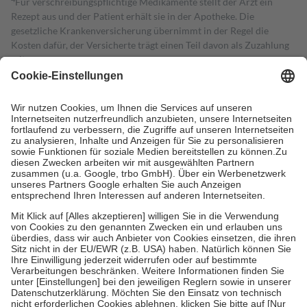
Für verschreibungspflichtige Medikamente stellt der Arzt ein
Rezept aus und der Patient erhält sie in der Apotheke. Die
gesetzliche Krankenversicherung übernimmt in der Regel die
Kosten dafür, der Versicherte trägt einen Teil davon als Zuzahlung
mit.
Grundsätzlich leisten Mitglieder Zuzahlungen in Höhe von zehn
Prozent des Abgabepreises,
mindestens
jedoch
fünf Euro
und
höchstens zehn Euro.
Es sind jedoch nie mehr als die tatsächlichen
Kosten der Leistung zu entrichten.
Diese Regeln gelten grundsätzlich auch für Online-Apotheken.
Bei Heilmitteln und häuslicher Krankenpflege beträgt die
Zuzahlung zehn Prozent der Kosten sowie zehn Euro je
Verordnung.
Um das Engagement der Versicherten für ihre eigene Gesundheit zu
stärken und die besondere Stellung der Familie zu unterstützen,
fallen
keine Zuzahlungen
an bei:
• Kindern und Jugendlichen bis zum vollendeten 18. Lebensjahr
mit Ausnahme der Fahrkosten
• Untersuchungen zur Vorsorge und Früherkennung, die von der
GKV getragen werden
• empfohlenen Schutzimpfungen
• Harn- und Blutteststreifen