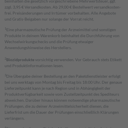
beinhalten die gesetzlich vorgeschriebene Mehrwertsteuer, ggf.
zzgl. 3,95 € Versandkosten. Ab 29,00 € Bestell­wert versand­kosten­
frei. Preisänderungen und Irrtümer vorbehalten. Alle Angebote
und Gratis-Beigaben nur solange der Vorrat reicht.
1
Eine pharmazeutische Prüfung der Arzneimittel und sonstigen
Produkte in deinem Warenkorb beinhaltet die Durchführung von
Wechselwirkungschecks und die Prüfung etwaiger
Anwendungshinweise des Herstellers.
2
Biozidprodukte
vorsichtig verwenden. Vor Gebrauch stets Etikett
und Produktinformationen lesen.
3
Die Übergabe deiner Bestellung an den Paketdienstleister erfolgt
bei uns werktags von Montag bis Freitag bis 18:00 Uhr. Der genaue
Lieferzeitpunkt kann je nach Region und in Abhängigkeit der
Produktverfügbarkeit sowie vom Zustellzeitpunkt des Spediteurs
abweichen. Darüber hinaus können notwendige pharmazeutische
Prüfungen, die zu deiner Arzneimittelsicherheit dienen, die
Lieferfrist um die Dauer der Prüfungen einschließlich Klärungen
verlängern.
4