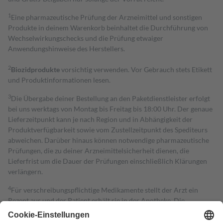
1
Eine pharmazeutische Prüfung der Arzneimittel und sonstigen
Produkte in deinem Warenkorb beinhaltet die Durchführung von
Wechselwirkungschecks und die Prüfung etwaiger
Anwendungshinweise des Herstellers.
2
Biozidprodukte
vorsichtig verwenden. Vor Gebrauch stets Etikett
und Produktinformationen lesen.
3
Die Übergabe deiner Bestellung an den Paketdienstleister erfolgt
bei uns werktags von Montag bis Freitag bis 18:00 Uhr. Der genaue
Lieferzeitpunkt kann je nach Region und in Abhängigkeit der
Produktverfügbarkeit sowie vom Zustellzeitpunkt des Spediteurs
abweichen. Darüber hinaus können notwendige pharmazeutische
Prüfungen, die zu deiner Arzneimittelsicherheit dienen, die
Lieferfrist um die Dauer der Prüfungen einschließlich Klärungen
verlängern.
4
Für verschreibungspflichtige Medikamente stellt der Arzt ein
Rezept aus und der Patient erhält sie in der Apotheke. Die
gesetzliche Krankenversicherung übernimmt in der Regel die
Kosten dafür, der Versicherte trägt einen Teil davon als Zuzahlung