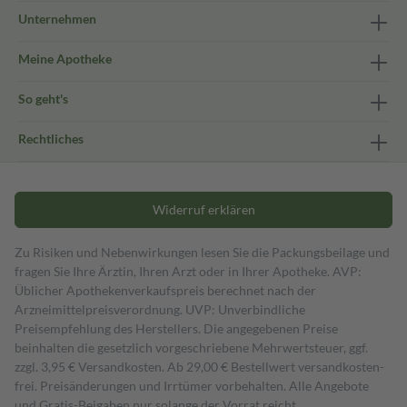
Unternehmen
Meine Apotheke
So geht's
Rechtliches
Widerruf erklären
Zu Risiken und Nebenwirkungen lesen Sie die Packungsbeilage und
fragen Sie Ihre Ärztin, Ihren Arzt oder in Ihrer Apotheke. AVP:
Üblicher Apothekenverkaufspreis berechnet nach der
Arzneimittelpreisverordnung. UVP: Unverbindliche
Preisempfehlung des Herstellers. Die angegebenen Preise
beinhalten die gesetzlich vorgeschriebene Mehrwertsteuer, ggf.
zzgl. 3,95 € Versandkosten. Ab 29,00 € Bestell­wert versand­kosten­
frei. Preisänderungen und Irrtümer vorbehalten. Alle Angebote
und Gratis-Beigaben nur solange der Vorrat reicht.