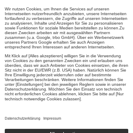
mit.
Grundsätzlich leisten Mitglieder Zuzahlungen in Höhe von zehn
Prozent des Abgabepreises,
mindestens
jedoch
fünf Euro
und
höchstens zehn Euro.
Es sind jedoch nie mehr als die tatsächlichen
Kosten der Leistung zu entrichten.
Diese Regeln gelten grundsätzlich auch für Online-Apotheken.
Bei Heilmitteln und häuslicher Krankenpflege beträgt die
Zuzahlung zehn Prozent der Kosten sowie zehn Euro je
Verordnung.
Um das Engagement der Versicherten für ihre eigene Gesundheit zu
stärken und die besondere Stellung der Familie zu unterstützen,
fallen
keine Zuzahlungen
an bei:
• Kindern und Jugendlichen bis zum vollendeten 18. Lebensjahr
mit Ausnahme der Fahrkosten
• Untersuchungen zur Vorsorge und Früherkennung, die von der
GKV getragen werden
• empfohlenen Schutzimpfungen
• Harn- und Blutteststreifen
Wir nutzen Trusted Shops als unabhängigen Dienstleister für die
Einholung von Bewertungen. Trusted Shops hat Maßnahmen